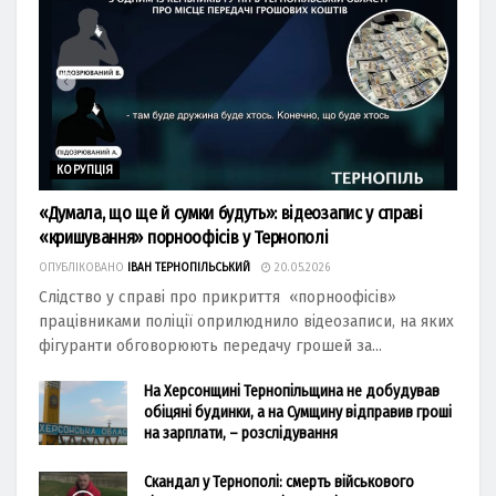
КОРУПЦІЯ
«Думала, що ще й сумки будуть»: відеозапис у справі
«кришування» порноофісів у Тернополі
ОПУБЛІКОВАНО
ІВАН ТЕРНОПІЛЬСЬКИЙ
20.05.2026
Слідство у справі про прикриття «порноофісів»
працівниками поліції оприлюднило відеозаписи, на яких
фігуранти обговорюють передачу грошей за...
На Херсонщині Тернопільщина не добудував
обіцяні будинки, а на Сумщину відправив гроші
на зарплати, – розслідування
Скандал у Тернополі: смерть військового