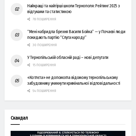
Найкращі та найгірші школи Тернополя: Рейтинг 2025 з
відгуками та статистикою
78 ПОШИРЕННЯ
“Мені набридла брехня Василя Бойка” — у Почаєві люди
покидають партію “Слуга народу”
30 ПОШИРЕННЯ
У Тернопільській обласній раді – нові депутати
15 ПОШИРЕННЯ
«Котлєта» не допомогла відомому тернопільському
забудовнику уникнути кримінальної відповідальності
54 ПОШИРЕННЯ
Скандал