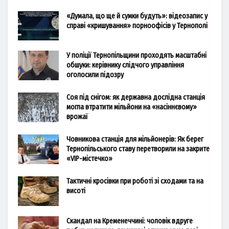
«Думала, що ще й сумки будуть»: відеозапис у
справі «кришування» порноофісів у Тернополі
У поліції Тернопільщини проходять масштабні
обшуки: керівнику слідчого управління
оголосили підозру
Соя під снігом: як державна дослідна станція
могла втратити мільйони на «насіннєвому»
врожаї
Човникова станція для мільйонерів: Як берег
Тернопільського ставу перетворили на закрите
«VIP-містечко»
Тактичні кросівки при роботі зі сходами та на
висоті
Скандал на Кременеччині: чоловік вдруге