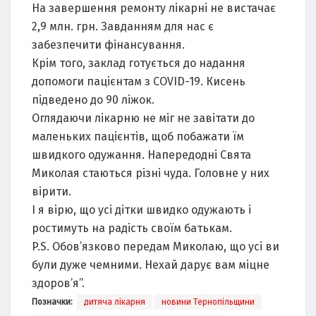
На завершення ремонту лікарні не вистачає
2,9 млн. грн. Завданням для нас є
забезпечити фінансування.
Крім того, заклад готується до надання
допомоги пацієнтам з COVID-19. Кисень
підведено до 90 ліжок.
Оглядаючи лікарню не міг не завітати до
маленьких пацієнтів, щоб побажати їм
швидкого одужання. Напередодні Свята
Миколая стаються різні чуда. Головне у них
вірити.
І я вірю, що усі дітки швидко одужають і
ростимуть на радість своїм батькам.
P.S. Обов’язково передам Миколаю, що усі ви
були дуже чемними. Нехай дарує вам міцне
здоров’я”.
Позначки:
дитяча лікарня
новини Тернопільщини