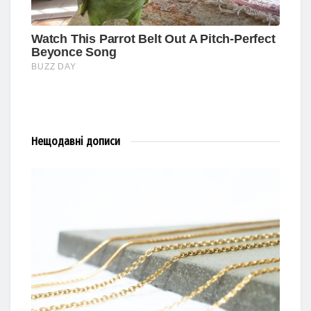
Нещодавні
дописи