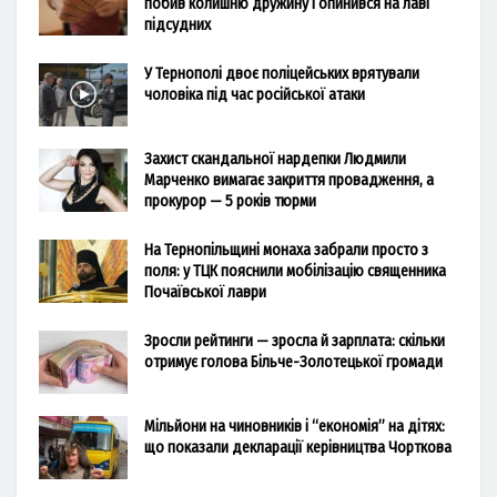
побив колишню дружину і опинився на лаві
підсудних
У Тернополі двоє поліцейських врятували
чоловіка під час російської атаки
Захист скандальної нардепки Людмили
Марченко вимагає закриття провадження, а
прокурор — 5 років тюрми
На Тернопільщині монаха забрали просто з
поля: у ТЦК пояснили мобілізацію священника
Почаївської лаври
Зросли рейтинги — зросла й зарплата: скільки
отримує голова Більче-Золотецької громади
Мільйони на чиновників і “економія” на дітях:
що показали декларації керівництва Чорткова