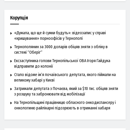
Корупція
«Думала, що ще й сумки будуть»: відеозапис у справі
«кришування» порноофісів у Тернополі
Тернополянин за 3000 доларів обіцяв зняти з обліку в
системі “Оберіг”
Ексзаступника голови Тернопільської ОВА Ігоря Гайдука
відправили до колонії
Стало відоме ім’я почаївського депутата, якого піймали на
великому хабарі у Києві
Затримали депутата з Почаєва, який за $10 тис. обіцяв зняти
з розшуку та забронювати від мобілізації
На Тернопільщині працівницю обласного онкодиспансеру і
онкологиню райлікарні підозрюють в отриманні хабаря