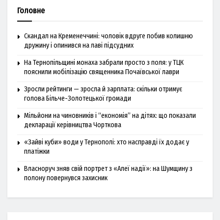
Головне
Скандал на Кременеччині: чоловік вдруге побив колишню
дружину і опинився на лаві підсудних
На Тернопільщині монаха забрали просто з поля: у ТЦК
пояснили мобілізацію священника Почаївської лаври
Зросли рейтинги — зросла й зарплата: скільки отримує
голова Більче-Золотецької громади
Мільйони на чиновників і “економія” на дітях: що показали
декларації керівництва Чорткова
«Зайві куби» води у Тернополі: хто насправді їх додає у
платіжки
Власноруч зняв свій портрет з «Алеї надії»: на Шумщину з
полону повернувся захисник