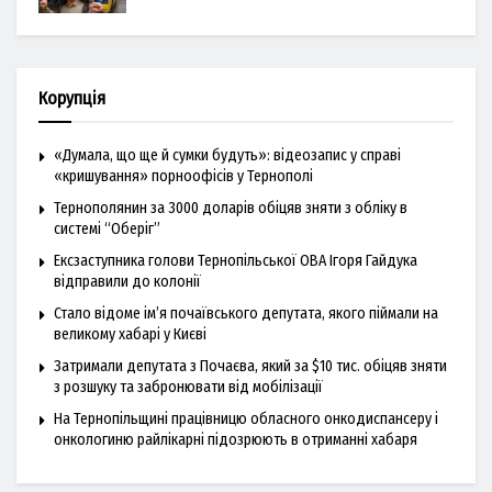
Корупція
«Думала, що ще й сумки будуть»: відеозапис у справі
«кришування» порноофісів у Тернополі
Тернополянин за 3000 доларів обіцяв зняти з обліку в
системі “Оберіг”
Ексзаступника голови Тернопільської ОВА Ігоря Гайдука
відправили до колонії
Стало відоме ім’я почаївського депутата, якого піймали на
великому хабарі у Києві
Затримали депутата з Почаєва, який за $10 тис. обіцяв зняти
з розшуку та забронювати від мобілізації
На Тернопільщині працівницю обласного онкодиспансеру і
онкологиню райлікарні підозрюють в отриманні хабаря