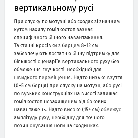
вертикальному русі
При спуску по мотузці або сходах зі значним
кутом нахилу гомілкостоп зазнає
специфічного бічного навантаження.
Тактичні кросівки з берцем 8–12 см
забезпечують достатню бічну підтримку для
більшості сценаріїв вертикального руху без
обмеження гнучкості, необхідної для
швидкого переміщення. Надто низьке взуття
(0–5 см берця) при спуску на мотузці або русі
по вузьких конструкціях на висоті залишає
гомілкостоп незахищеним від бокових
навантажень. Надто високе (15+ см) обмежує
амплітуду руху, необхідну для точного
позиціонування ноги на сходинках.