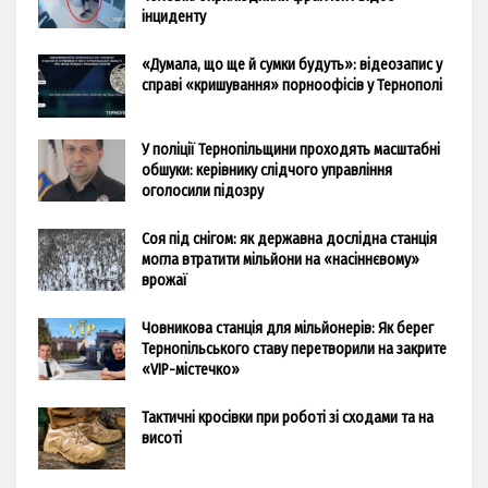
інциденту
«Думала, що ще й сумки будуть»: відеозапис у
справі «кришування» порноофісів у Тернополі
У поліції Тернопільщини проходять масштабні
обшуки: керівнику слідчого управління
оголосили підозру
Соя під снігом: як державна дослідна станція
могла втратити мільйони на «насіннєвому»
врожаї
Човникова станція для мільйонерів: Як берег
Тернопільського ставу перетворили на закрите
«VIP-містечко»
Тактичні кросівки при роботі зі сходами та на
висоті