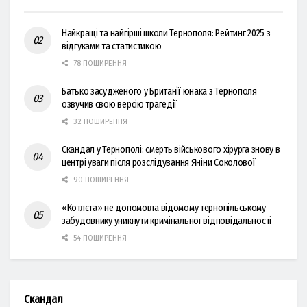
Найкращі та найгірші школи Тернополя: Рейтинг 2025 з
відгуками та статистикою
78 ПОШИРЕННЯ
Батько засудженого у Британії юнака з Тернополя
озвучив свою версію трагедії
32 ПОШИРЕННЯ
Скандал у Тернополі: смерть військового хірурга знову в
центрі уваги після розслідування Яніни Соколової
90 ПОШИРЕННЯ
«Котлєта» не допомогла відомому тернопільському
забудовнику уникнути кримінальної відповідальності
54 ПОШИРЕННЯ
Скандал