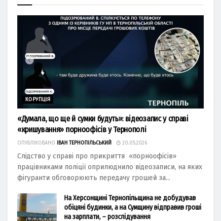
КОРУПЦІЯ
«Думала, що ще й сумки будуть»: відеозапис у справі
«кришування» порноофісів у Тернополі
ОПУБЛІКОВАНО
ІВАН ТЕРНОПІЛЬСЬКИЙ
20.05.2026
Слідство у справі про прикриття «порноофісів»
працівниками поліції оприлюднило відеозаписи, на яких
фігуранти обговорюють передачу грошей за...
На Херсонщині Тернопільщина не добудував
обіцяні будинки, а на Сумщину відправив гроші
на зарплати, – розслідування