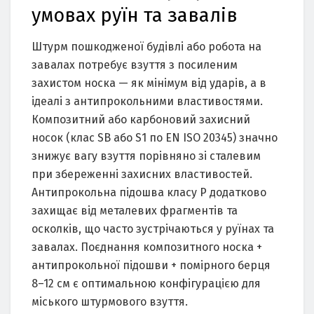
умовах руїн та завалів
Штурм пошкодженої будівлі або робота на
завалах потребує взуття з посиленим
захистом носка — як мінімум від ударів, а в
ідеалі з антипрокольними властивостями.
Композитний або карбоновий захисний
носок (клас SB або S1 по EN ISO 20345) значно
знижує вагу взуття порівняно зі сталевим
при збереженні захисних властивостей.
Антипрокольна підошва класу P додатково
захищає від металевих фрагментів та
осколків, що часто зустрічаються у руїнах та
завалах. Поєднання композитного носка +
антипрокольної підошви + помірного берця
8–12 см є оптимальною конфігурацією для
міського штурмового взуття.