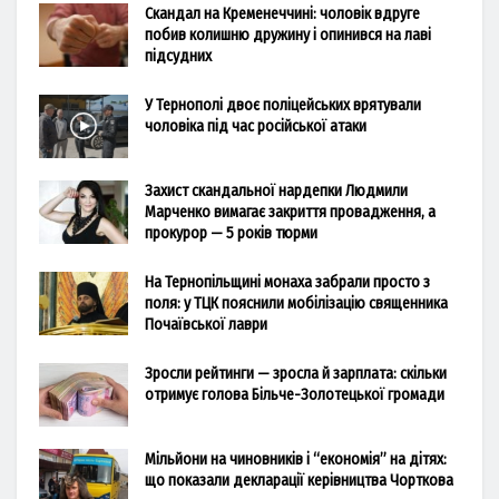
Скандал на Кременеччині: чоловік вдруге
побив колишню дружину і опинився на лаві
підсудних
У Тернополі двоє поліцейських врятували
чоловіка під час російської атаки
Захист скандальної нардепки Людмили
Марченко вимагає закриття провадження, а
прокурор — 5 років тюрми
На Тернопільщині монаха забрали просто з
поля: у ТЦК пояснили мобілізацію священника
Почаївської лаври
Зросли рейтинги — зросла й зарплата: скільки
отримує голова Більче-Золотецької громади
Мільйони на чиновників і “економія” на дітях:
що показали декларації керівництва Чорткова