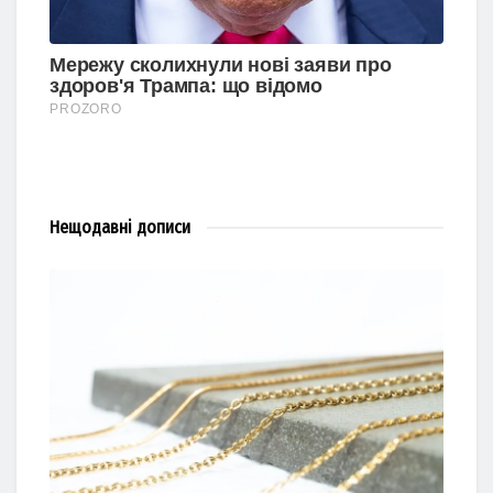
Нещодавні
дописи