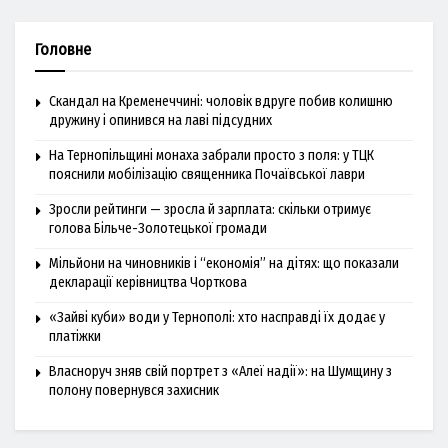
Головне
Скандал на Кременеччині: чоловік вдруге побив колишню
дружину і опинився на лаві підсудних
На Тернопільщині монаха забрали просто з поля: у ТЦК
пояснили мобілізацію священника Почаївської лаври
Зросли рейтинги — зросла й зарплата: скільки отримує
голова Більче-Золотецької громади
Мільйони на чиновників і “економія” на дітях: що показали
декларації керівництва Чорткова
«Зайві куби» води у Тернополі: хто насправді їх додає у
платіжки
Власноруч зняв свій портрет з «Алеї надії»: на Шумщину з
полону повернувся захисник