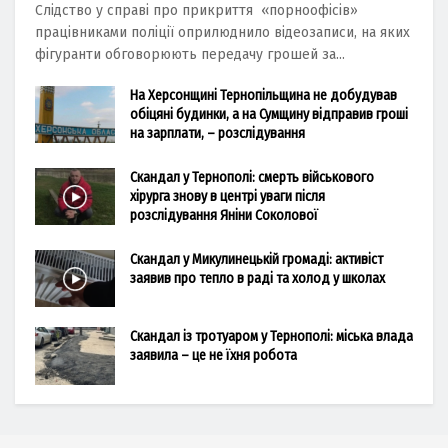
Слідство у справі про прикриття «порноофісів»
працівниками поліції оприлюднило відеозаписи, на яких
фігуранти обговорюють передачу грошей за...
На Херсонщині Тернопільщина не добудував
обіцяні будинки, а на Сумщину відправив гроші
на зарплати, – розслідування
Скандал у Тернополі: смерть військового
хірурга знову в центрі уваги після
розслідування Яніни Соколової
Скандал у Микулинецькій громаді: активіст
заявив про тепло в раді та холод у школах
Скандал із тротуаром у Тернополі: міська влада
заявила – це не їхня робота