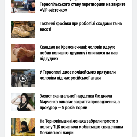
Тернопільського ставу перетворили на закрите
«VIP-містечко»
Тактичні кросівки при роботі зі сходами та на
висоті
Скандал на Кременеччині: чоловік вдруге
побив колишню дружину і опинився на лаві
підсудних
У Тернополі двоє поліцейських врятували
чоловіка під час російської атаки
Захист скандальної нардепки Людмили
Марченко вимагає закриття провадження, а
прокурор — 5 років тюрми
На Тернопільщині монаха забрали просто з
поля: у ТЦК пояснили мобілізацію священника
Почаївської лаври