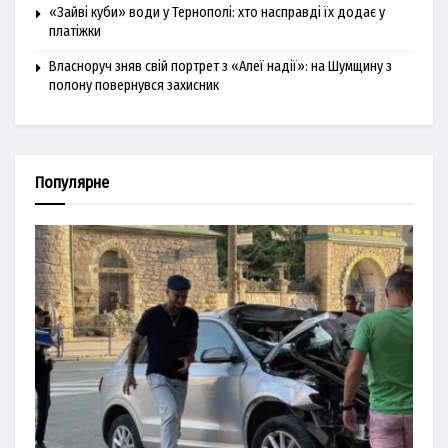
«Зайві куби» води у Тернополі: хто насправді їх додає у
платіжки
Власноруч зняв свій портрет з «Алеї надії»: на Шумщину з
полону повернувся захисник
Популярне