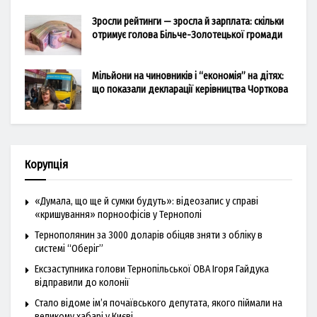
Зросли рейтинги — зросла й зарплата: скільки
отримує голова Більче-Золотецької громади
Мільйони на чиновників і “економія” на дітях:
що показали декларації керівництва Чорткова
Корупція
«Думала, що ще й сумки будуть»: відеозапис у справі
«кришування» порноофісів у Тернополі
Тернополянин за 3000 доларів обіцяв зняти з обліку в
системі “Оберіг”
Ексзаступника голови Тернопільської ОВА Ігоря Гайдука
відправили до колонії
Стало відоме ім’я почаївського депутата, якого піймали на
великому хабарі у Києві