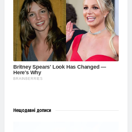
Нещодавні
дописи