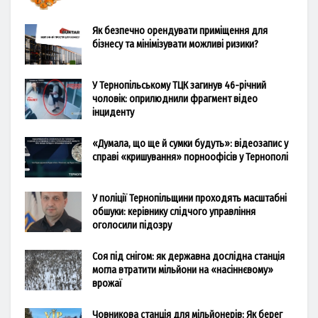
Як безпечно орендувати приміщення для
бізнесу та мінімізувати можливі ризики?
У Тернопільському ТЦК загинув 46-річний
чоловік: оприлюднили фрагмент відео
інциденту
«Думала, що ще й сумки будуть»: відеозапис у
справі «кришування» порноофісів у Тернополі
У поліції Тернопільщини проходять масштабні
обшуки: керівнику слідчого управління
оголосили підозру
Соя під снігом: як державна дослідна станція
могла втратити мільйони на «насіннєвому»
врожаї
Човникова станція для мільйонерів: Як берег