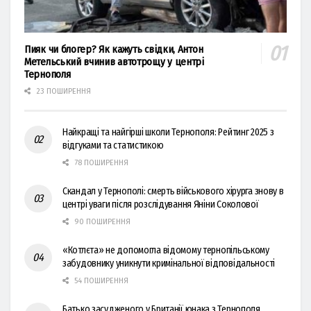
Пияк чи блогер? Як кажуть свідки, Антон
Метельський вчинив автотрощу у центрі
Тернополя
23 ПОШИРЕННЯ
Найкращі та найгірші школи Тернополя: Рейтинг 2025 з
відгуками та статистикою
78 ПОШИРЕННЯ
Скандал у Тернополі: смерть військового хірурга знову в
центрі уваги після розслідування Яніни Соколової
90 ПОШИРЕННЯ
«Котлєта» не допомогла відомому тернопільському
забудовнику уникнути кримінальної відповідальності
54 ПОШИРЕННЯ
Батько засудженого у Британії юнака з Тернополя