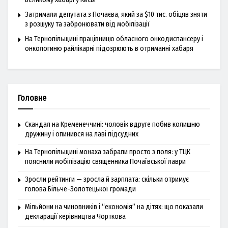
Затримали депутата з Почаєва, який за $10 тис. обіцяв зняти
з розшуку та забронювати від мобілізації
На Тернопільщині працівницю обласного онкодиспансеру і
онкологиню райлікарні підозрюють в отриманні хабаря
Головне
Скандал на Кременеччині: чоловік вдруге побив колишню
дружину і опинився на лаві підсудних
На Тернопільщині монаха забрали просто з поля: у ТЦК
пояснили мобілізацію священника Почаївської лаври
Зросли рейтинги — зросла й зарплата: скільки отримує
голова Більче-Золотецької громади
Мільйони на чиновників і “економія” на дітях: що показали
декларації керівництва Чорткова