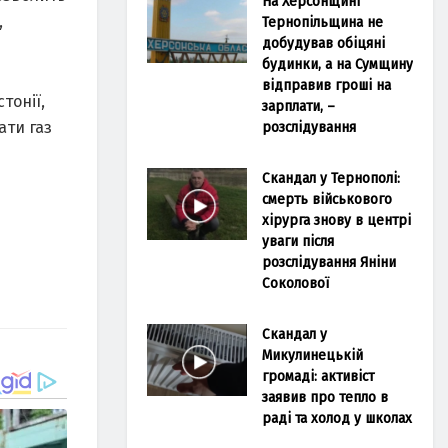
На Херсонщині
,
Тернопільщина не
добудував обіцяні
будинки, а на Сумщину
відправив гроші на
тонії,
зарплати, –
ати газ
розслідування
Скандал у Тернополі:
смерть військового
хірурга знову в центрі
уваги після
розслідування Яніни
Соколової
Скандал у
Микулинецькій
громаді: активіст
заявив про тепло в
раді та холод у школах