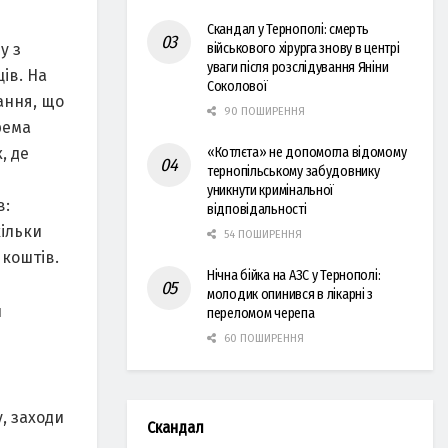
Скандал у Тернополі: смерть
у з
військового хірурга знову в центрі
уваги після розслідування Яніни
ів. На
Соколової
ання, що
90 ПОШИРЕННЯ
рема
, де
«Котлєта» не допомогла відомому
тернопільському забудовнику
уникнути кримінальної
в:
відповідальності
кільки
54 ПОШИРЕННЯ
 коштів.
Нічна бійка на АЗС у Тернополі:
молодик опинився в лікарні з
и
переломом черепа
60 ПОШИРЕННЯ
, заходи
Скандал