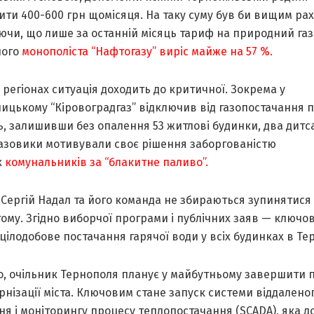
ти 400-600 грн щомісяця. На таку суму був би вищим рах
чи, що лише за останній місяць тариф на природний газ
ного
монополіста “Нафтогазу” виріс майже на 57 %.
 регіонах ситуація доходить до критичної. Зокрема у
цькому “Кіровоградгаз” відключив від газопостачання п
, залишивши без опалення 53 житлові будинки, два дитса
Газовики мотивували своє рішення заборгованістю
х
комунальників за “блакитне паливо”.
:
Сергій Надал та його команда не збираються зупинятися
ому. Згідно виборчої програми і публічних заяв — ключо
цілодобове постачання гарячої води у всіх будинках в Те
го, очільник Тернополя планує у майбутньому завершити 
нізації міста. Ключовим стане запуск системи віддалено
я і моніторингу процесу теплопостачання (SCADA), яка д