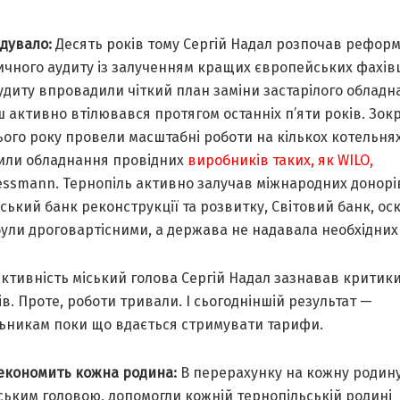
дувало:
Десять років тому Сергій Надал розпочав реформ
ичного аудиту із залученням кращих європейських фахівц
удиту впровадили чіткий план заміни застарілого обладн
 активно втілювався протягом останніх п’яти років. Зок
ього року провели масштабні роботи на кількох котельнях
или обладнання провідних
виробників таких, як WILO,
essmann. Тернопіль активно залучав міжнародних донорі
ький банк реконструкції та розвитку, Світовий банк, ос
ули дроговартісними, а держава не надавала необхідних
активність міський голова Сергій Надал зазнавав критик
в. Проте, роботи тривали. І сьогодніншій результат —
ьникам поки що вдається стримувати тарифи.
 економить кожна родина:
В перерахунку на кожну родину
ським головою, допомогли кожній тернопільській родині