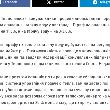
Facebook
Twitter
Telegr
:
Тернопільські комунальники провели анонсований пер
а опалення і гарячу воду у листопаді. Тариф на опалення
на 11,3%, а на гарячу воду – на 3-3,6%.
 тарифу на тепло та гарячу воду відбувається на регуля
же майже рік. Така можливість є поки що у комунальникі
я ціни на газ завдяки модернізації комунальних підприєм
ли у Тернополі з ініціативи міського голови Сергія Надал
ене протягом останніх п’яти років сучасне обладнання: н
ові системи управління подачею тепла, заміна застарілої
трубної системи подачі теплоносія на сучасну європейс
ну вже зараз дозволяє споживати теплокомуненерго на 
ектроенергіх і на 20 % менше газу, що напряму впливає