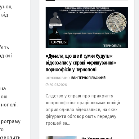
унок,
 від
КОРУПЦІЯ
’ять
дки і
«Думала, що ще й сумки будуть»:
відеозапис у справі «кришування»
порноофісів у Тернополі
ОПУБЛІКОВАНО
ІВАН ТЕРНОПІЛЬСЬКИЙ
20.05.2026
 на
Слідство у справі про прикриття
вою
«порноофісів» працівниками поліції
рнополі.
оприлюднило відеозаписи, на яких
фігуранти обговорюють передачу
програму
грошей за...
го
озволить