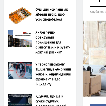
Суші для компанії: як
Опубліков
зібрати набір, щоб
усім сподобалося
Як безпечно
орендувати
приміщення для
бізнесу та мінімізувати
можливі ризики?
У Тернопільському
ТЦК загинув 46-річний
чоловік: оприлюднили
фрагмент відео
інциденту
«Думала, що ще й
сумки будуть»: