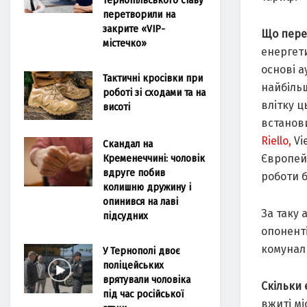
перетворили на
закрите «VIP-
Що пере
містечко»
енергет
основі а
Тактичні кросівки при
найбільш
роботі зі сходами та на
влітку ц
висоті
встанов
Riello,
Vi
Скандал на
Європейс
Кременеччині: чоловік
вдруге побив
роботи б
колишню дружину і
опинився на лаві
За таку 
підсудних
опоненті
комунал
У Тернополі двоє
поліцейських
врятували чоловіка
Скільки
під час російської
вжиті мі