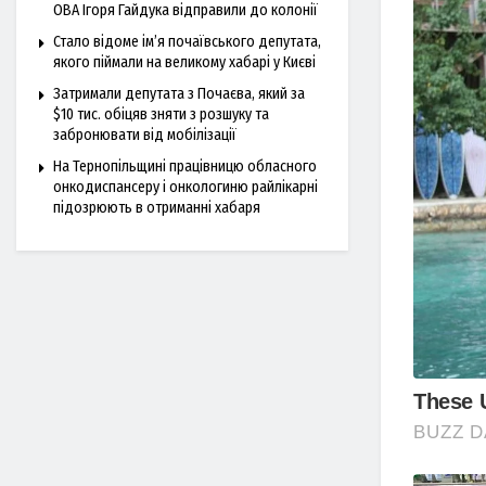
ОВА Ігоря Гайдука відправили до колонії
Стало відоме ім’я почаївського депутата,
якого піймали на великому хабарі у Києві
Затримали депутата з Почаєва, який за
$10 тис. обіцяв зняти з розшуку та
забронювати від мобілізації
На Тернопільщині працівницю обласного
онкодиспансеру і онкологиню райлікарні
підозрюють в отриманні хабаря