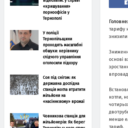
відеозапис у справі
«кришування»
порноофісів у
Тернополі
Головне
тарифу н
У поліції
знизили 
Тернопільщини
проходять масштабні
обшуки: керівнику
Зниження
слідчого управління
основі в
оголосили підозру
зростанн
впровади
Соя під снігом: як
державна дослідна
станція могла втратити
Встановл
мільйони на
котли, н
«насіннєвому» врожаї
чотирьох
двотруб
Човникова станція для
менше ел
мільйонерів: Як берег
тариф.
Тернопільського ставу