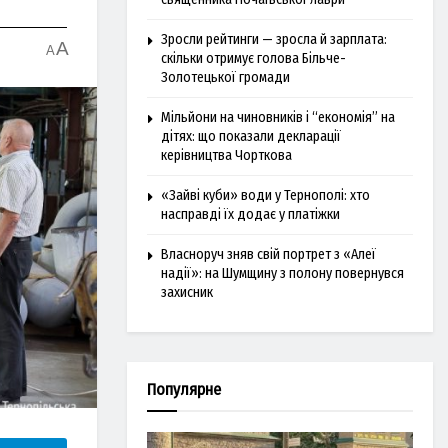
Зросли рейтинги — зросла й зарплата:
A
A
скільки отримує голова Більче-
Золотецької громади
Мільйони на чиновників і “економія” на
дітях: що показали декларації
керівництва Чорткова
«Зайві куби» води у Тернополі: хто
насправді їх додає у платіжки
Власноруч зняв свій портрет з «Алеї
надії»: на Шумщину з полону повернувся
захисник
Популярне