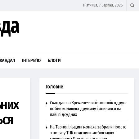
П’ятниця, 7 Серпня, 2026
КАНДАЛ
ІНТЕРВ’Ю
БЛОГИ
Головне
ьних
Скандал на Кременеччині: чоловік вдруге
побив колишню дружину і опинився на
ься
лаві підсудних
На Тернопільщині монаха забрали просто
з поля: у ТЦК пояснили мобілізацію
священника Почаївської лаври