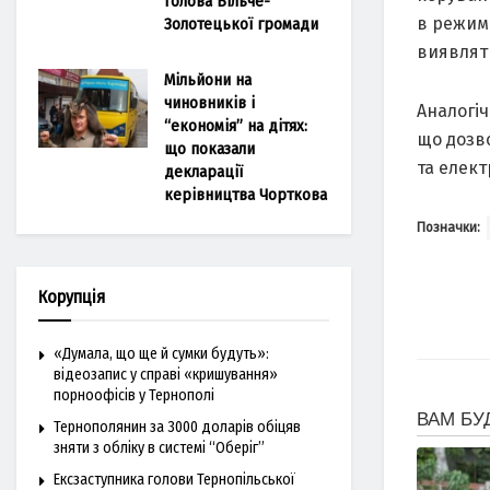
голова Більче-
в режимі
Золотецької громади
виявляти
Мільйони на
чиновників і
Аналогіч
“економія” на дітях:
що дозв
що показали
та елект
декларації
керівництва Чорткова
Позначки:
Корупція
«Думала, що ще й сумки будуть»:
відеозапис у справі «кришування»
порноофісів у Тернополі
Тернополянин за 3000 доларів обіцяв
зняти з обліку в системі “Оберіг”
Ексзаступника голови Тернопільської