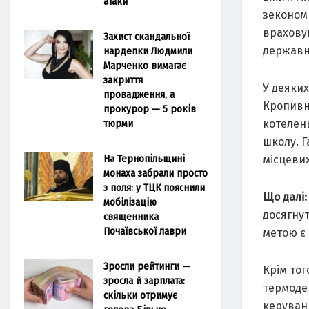
атаки
зекономи
враховую
Захист скандальної
держав
нардепки Людмили
Марченко вимагає
закриття
У деяких
провадження, а
Кропивни
прокурор — 5 років
котелень
тюрми
школу. 
На Тернопільщині
місцеви
монаха забрали просто
з поля: у ТЦК пояснили
Що далі
мобілізацію
досягнут
священника
Почаївської лаври
метою є 
Зросли рейтинги —
Крім то
зросла й зарплата:
термодер
скільки отримує
керуванн