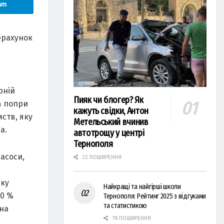
am
ерахунок
рній
Пияк чи блогер? Як
в попри
кажуть свідки, Антон
ств, яку
Метельський вчинив
а.
автотрощу у центрі
Тернополя
асоси,
22 ПОШИРЕННЯ
ьку
Найкращі та найгірші школи
40 %
Тернополя: Рейтинг 2025 з відгуками
та статистикою
 на
78 ПОШИРЕННЯ