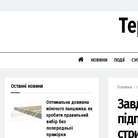
НОВИНИ
ПОДІЇ
СУ
Останні новини
Головна
Зав
Оптимальна довжина
жіночого ланцюжка: як
під
зробити правильний
вибір без
попередньої
стр
примірки