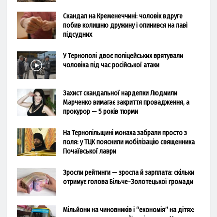
Скандал на Кременеччині: чоловік вдруге
побив колишню дружину і опинився на лаві
підсудних
У Тернополі двоє поліцейських врятували
чоловіка під час російської атаки
Захист скандальної нардепки Людмили
Марченко вимагає закриття провадження, а
прокурор — 5 років тюрми
На Тернопільщині монаха забрали просто з
поля: у ТЦК пояснили мобілізацію священника
Почаївської лаври
Зросли рейтинги — зросла й зарплата: скільки
отримує голова Більче-Золотецької громади
Мільйони на чиновників і “економія” на дітях: