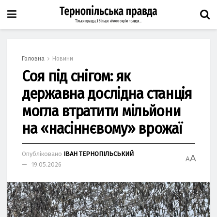
Головна
Новини
Соя під снігом: як
державна дослідна станція
могла втратити мільйони
на «насіннєвому» врожаї
Опубліковано
ІВАН ТЕРНОПІЛЬСЬКИЙ
A
A
19.05.2026