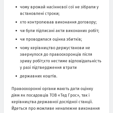
чому врожай насіннєвої сої не зібрали у
встановлені строки;
хто контролював виконання договору;
чи були підписані акти виконаних робіт;
чи проводилася оцінка збитків;
чому керівництво держустанови не
звернулося до правоохоронців після
зриву робіт;хто нестиме відповідальність
у разі підтвердження втрати
державних коштів.
Правоохоронні органи мають дати оцінку
діям як посадовців ТОВ «Тед Грос», так і
керівництва державної дослідної станції.
Йдеться про можливе неналежне виконання