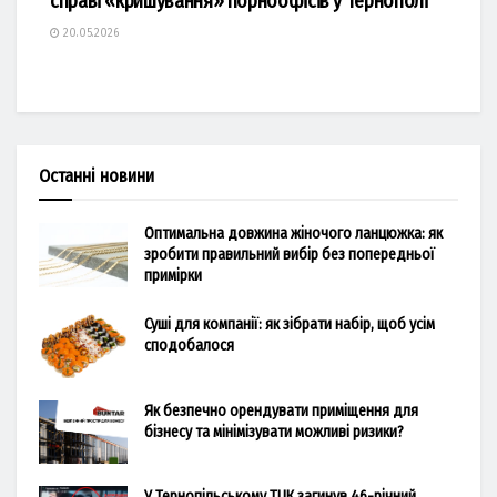
справі «кришування» порноофісів у Тернополі
20.05.2026
Останні новини
Оптимальна довжина жіночого ланцюжка: як
зробити правильний вибір без попередньої
примірки
Суші для компанії: як зібрати набір, щоб усім
сподобалося
Як безпечно орендувати приміщення для
бізнесу та мінімізувати можливі ризики?
У Тернопільському ТЦК загинув 46-річний