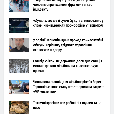
чоловік: оприлюднили фрагмент відео
інциденту
«Думала, що ще й сумки будуть»: відеозапис у
справі «кришування» порноофісів у Тернополі
У поліції Тернопільщини проходять масштабні
обшуки: керівнику слідчого управління
оголосили підозру
Соя під снігом: як державна дослідна станція
могла втратити мільйони на «насіннєвому»
врожаї
Човникова станція для мільйонерів: Як берег
Тернопільського ставу перетворили на закрите
«VIP-містечко»
Тактичні кросівки при роботі зі сходами та на
висоті