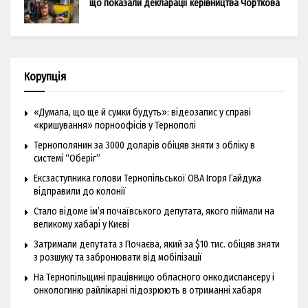
що показали декларації керівництва Чорткова
Корупція
«Думала, що ще й сумки будуть»: відеозапис у справі
«кришування» порноофісів у Тернополі
Тернополянин за 3000 доларів обіцяв зняти з обліку в
системі “Оберіг”
Ексзаступника голови Тернопільської ОВА Ігоря Гайдука
відправили до колонії
Стало відоме ім’я почаївського депутата, якого піймали на
великому хабарі у Києві
Затримали депутата з Почаєва, який за $10 тис. обіцяв зняти
з розшуку та забронювати від мобілізації
На Тернопільщині працівницю обласного онкодиспансеру і
онкологиню райлікарні підозрюють в отриманні хабаря