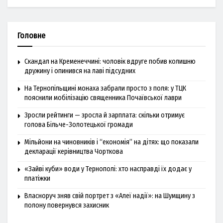
Головне
Скандал на Кременеччині: чоловік вдруге побив колишню
дружину і опинився на лаві підсудних
На Тернопільщині монаха забрали просто з поля: у ТЦК
пояснили мобілізацію священника Почаївської лаври
Зросли рейтинги — зросла й зарплата: скільки отримує
голова Більче-Золотецької громади
Мільйони на чиновників і “економія” на дітях: що показали
декларації керівництва Чорткова
«Зайві куби» води у Тернополі: хто насправді їх додає у
платіжки
Власноруч зняв свій портрет з «Алеї надії»: на Шумщину з
полону повернувся захисник