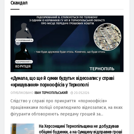
Скандал
КОРУПЦІЯ
«Думала, що ще й сумки будуть»: відеозапис у справі
«кришування» порноофісів у Тернополі
ОПУБЛІКОВАНО
ІВАН ТЕРНОПІЛЬСЬКИЙ
20.05.2026
Слідство у справі про прикриття «порноофісів»
працівниками поліції оприлюднило відеозаписи, на яких
фігуранти обговорюють передачу грошей за...
На Херсонщині Тернопільщина не добудував
обіцяні будинки, а на Сумщину відправив гроші