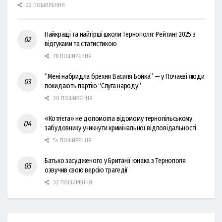
22 ПОШИРЕННЯ
Найкращі та найгірші школи Тернополя: Рейтинг 2025 з
відгуками та статистикою
78 ПОШИРЕННЯ
“Мені набридла брехня Василя Бойка” — у Почаєві люди
покидають партію “Слуга народу”
30 ПОШИРЕННЯ
«Котлєта» не допомогла відомому тернопільському
забудовнику уникнути кримінальної відповідальності
54 ПОШИРЕННЯ
Батько засудженого у Британії юнака з Тернополя
озвучив свою версію трагедії
32 ПОШИРЕННЯ