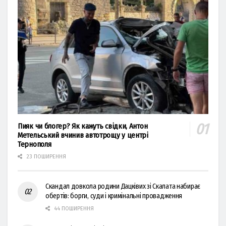
Пияк чи блогер? Як кажуть свідки, Антон
Метельський вчинив автотрощу у центрі
Тернополя
23 ПОШИРЕННЯ
Скандал довкола родини Дацківих зі Скалата набирає
обертів: борги, суди і кримінальні провадження
44 ПОШИРЕННЯ