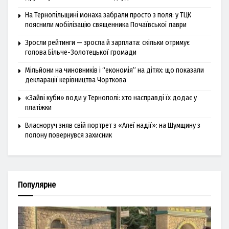
На Тернопільщині монаха забрали просто з поля: у ТЦК
пояснили мобілізацію священника Почаївської лаври
Зросли рейтинги — зросла й зарплата: скільки отримує
голова Більче-Золотецької громади
Мільйони на чиновників і “економія” на дітях: що показали
декларації керівництва Чорткова
«Зайві куби» води у Тернополі: хто насправді їх додає у
платіжки
Власноруч зняв свій портрет з «Алеї надії»: на Шумщину з
полону повернувся захисник
Популярне