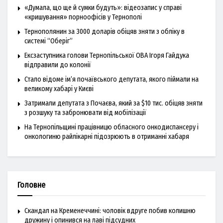
«Думала, що ще й сумки будуть»: відеозапис у справі
«кришування» порноофісів у Тернополі
Тернополянин за 3000 доларів обіцяв зняти з обліку в
системі “Оберіг”
Ексзаступника голови Тернопільської ОВА Ігоря Гайдука
відправили до колонії
Стало відоме ім’я почаївського депутата, якого піймали на
великому хабарі у Києві
Затримали депутата з Почаєва, який за $10 тис. обіцяв зняти
з розшуку та забронювати від мобілізації
На Тернопільщині працівницю обласного онкодиспансеру і
онкологиню райлікарні підозрюють в отриманні хабаря
Головне
Скандал на Кременеччині: чоловік вдруге побив колишню
дружину і опинився на лаві підсудних