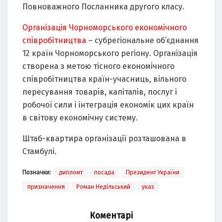
Повноважного Посланника другого класу.
Організація Чорноморського економічного
співробітництва
– субрегіональне об’єднання
12 країн Чорноморського регіону. Організація
створена з метою тісного економічного
співробітництва країн-учасниць, вільного
пересування товарів, капіталів, послуг і
робочої сили і інтеграція економік цих країн
в світову економічну систему.
Штаб-квартира організації розташована в
Стамбулі.
Позначки:
дипломт
посада
Президент України
призначення
Роман Недільський
указ
Коментарі