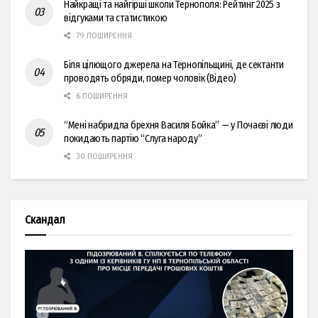
Найкращі та найгірші школи Тернополя: Рейтинг 2025 з
відгуками та статистикою
79 ПОШИРЕННЯ
Біля цілющого джерела на Тернопільщині, де сектанти
проводять обряди, помер чоловік (Відео)
6 ПОШИРЕННЯ
“Мені набридла брехня Василя Бойка” — у Почаєві люди
покидають партію “Слуга народу”
30 ПОШИРЕННЯ
Скандал