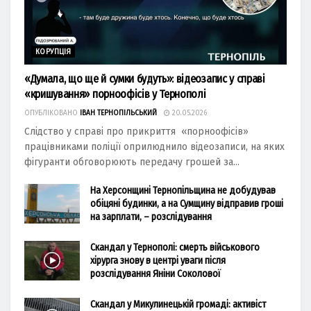
КОРУПЦІЯ
«Думала, що ще й сумки будуть»: відеозапис у справі
«кришування» порноофісів у Тернополі
ОПУБЛІКОВАНО
ІВАН ТЕРНОПІЛЬСЬКИЙ
20.05.2026
Слідство у справі про прикриття «порноофісів»
працівниками поліції оприлюднило відеозаписи, на яких
фігуранти обговорюють передачу грошей за...
На Херсонщині Тернопільщина не добудував
обіцяні будинки, а на Сумщину відправив гроші
на зарплати, – розслідування
Скандал у Тернополі: смерть військового
хірурга знову в центрі уваги після
розслідування Яніни Соколової
Скандал у Микулинецькій громаді: активіст