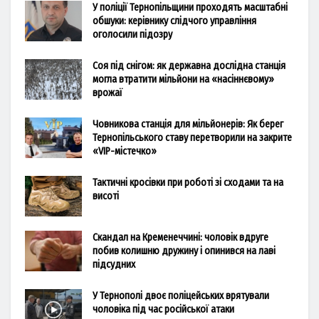
У поліції Тернопільщини проходять масштабні
обшуки: керівнику слідчого управління
оголосили підозру
Соя під снігом: як державна дослідна станція
могла втратити мільйони на «насіннєвому»
врожаї
Човникова станція для мільйонерів: Як берег
Тернопільського ставу перетворили на закрите
«VIP-містечко»
Тактичні кросівки при роботі зі сходами та на
висоті
Скандал на Кременеччині: чоловік вдруге
побив колишню дружину і опинився на лаві
підсудних
У Тернополі двоє поліцейських врятували
чоловіка під час російської атаки