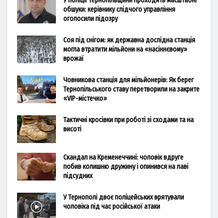
У поліції Тернопільщини проходять масштабні
обшуки: керівнику слідчого управління
оголосили підозру
Соя під снігом: як державна дослідна станція
могла втратити мільйони на «насіннєвому»
врожаї
Човникова станція для мільйонерів: Як берег
Тернопільського ставу перетворили на закрите
«VIP-містечко»
Тактичні кросівки при роботі зі сходами та на
висоті
Скандал на Кременеччині: чоловік вдруге
побив колишню дружину і опинився на лаві
підсудних
У Тернополі двоє поліцейських врятували
чоловіка під час російської атаки