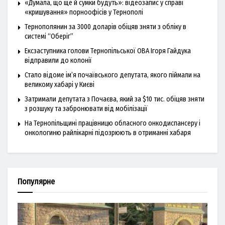
«Думала, що ще й сумки будуть»: відеозапис у справі
«кришування» порноофісів у Тернополі
Тернополянин за 3000 доларів обіцяв зняти з обліку в
системі “Оберіг”
Ексзаступника голови Тернопільської ОВА Ігоря Гайдука
відправили до колонії
Стало відоме ім’я почаївського депутата, якого піймали на
великому хабарі у Києві
Затримали депутата з Почаєва, який за $10 тис. обіцяв зняти
з розшуку та забронювати від мобілізації
На Тернопільщині працівницю обласного онкодиспансеру і
онкологиню райлікарні підозрюють в отриманні хабаря
Популярне