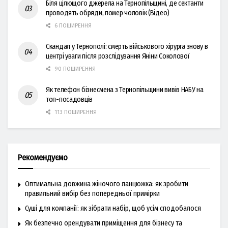
Біля цілющого джерела на Тернопільщині, де сектанти
проводять обряди, помер чоловік (Відео)
6 ПОШИРЕННЯ
Скандал у Тернополі: смерть військового хірурга знову в
центрі уваги після розслідування Яніни Соколової
90 ПОШИРЕННЯ
Як телефон бізнесмена з Тернопільщини вивів НАБУ на
топ-посадовців
113 ПОШИРЕННЯ
Рекомендуємо
Оптимальна довжина жіночого ланцюжка: як зробити
правильний вибір без попередньої примірки
Суші для компанії: як зібрати набір, щоб усім сподобалося
Як безпечно орендувати приміщення для бізнесу та