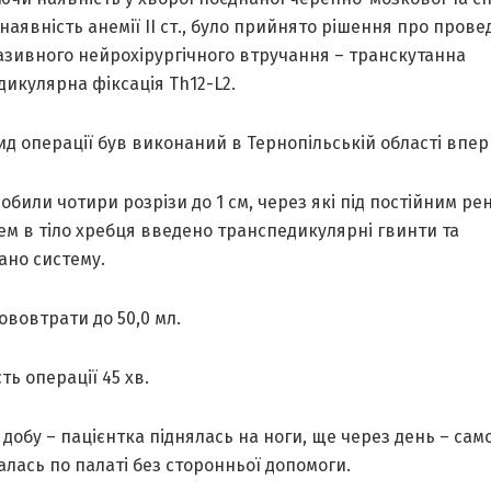
наявність анемії ІІ ст., було прийнято рішення про пров
азивного нейрохірургічного втручання – транскутанна
икулярна фіксація Th12-L2.
д операції був виконаний в Тернопільській області впер
робили чотири розрізи до 1 см, через які під постійним ре
ем в тіло хребця введено транспедикулярні гвинти та
ано систему.
ововтрати до 50,0 мл.
ть операції 45 хв.
 добу – пацієнтка піднялась на ноги, ще через день – сам
лась по палаті без сторонньої допомоги.