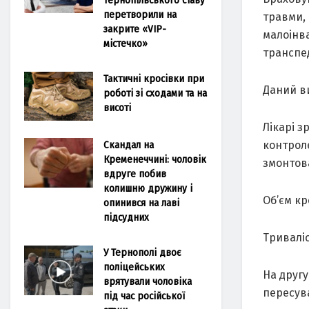
перетворили на
травми, 
закрите «VIP-
малоінв
містечко»
транспед
Тактичні кросівки при
Даний ви
роботі зі сходами та на
висоті
Лікарі з
контрол
Скандал на
Кременеччині: чоловік
змонтов
вдруге побив
колишню дружину і
Об’єм кр
опинився на лаві
підсудних
Триваліс
У Тернополі двоє
поліцейських
На другу
врятували чоловіка
пересува
під час російської