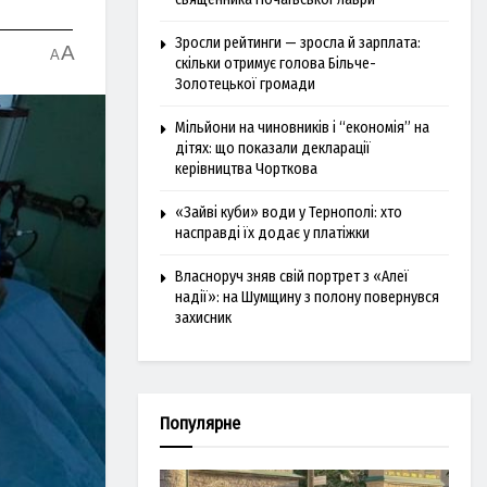
Зросли рейтинги — зросла й зарплата:
A
A
скільки отримує голова Більче-
Золотецької громади
Мільйони на чиновників і “економія” на
дітях: що показали декларації
керівництва Чорткова
«Зайві куби» води у Тернополі: хто
насправді їх додає у платіжки
Власноруч зняв свій портрет з «Алеї
надії»: на Шумщину з полону повернувся
захисник
Популярне