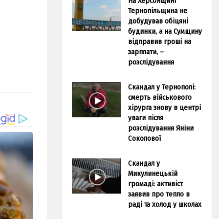
На Херсонщині
Тернопільщина не
добудував обіцяні
будинки, а на Сумщину
відправив гроші на
зарплати, –
розслідування
Скандал у Тернополі:
смерть військового
хірурга знову в центрі
уваги після
розслідування Яніни
Соколової
Скандал у
Микулинецькій
громаді: активіст
заявив про тепло в
раді та холод у школах