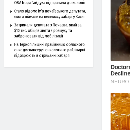
ОВА Ігоря Гайдука відправили до колонії
Стало відоме ім’я почаївського депутата,
якого піймали на великому хабарі у Києві
Затримали депутата з Почаєва, який за
$10 тис. обіцяв зняти з розшуку та
забронювати від мобілізації
На Тернопільщині працівницю обласного
онкодиспансеру і онкологиню райлікарні
підозрюють в отриманні хабаря