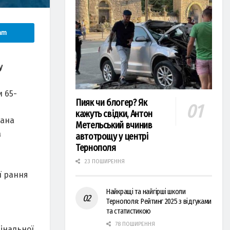
am
у
и 65-
Пияк чи блогер? Як
кажуть свідки, Антон
нана
Метельський вчинив
а
автотрощу у центрі
Тернополя
23 ПОШИРЕННЯ
її рання
Найкращі та найгірші школи
Тернополя: Рейтинг 2025 з відгуками
та статистикою
78 ПОШИРЕННЯ
інальної