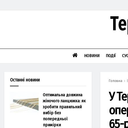
НОВИНИ
ПОДІЇ
СУ
Останні новини
Головна
У Те
Оптимальна довжина
жіночого ланцюжка: як
опер
зробити правильний
вибір без
попередньої
65-р
примірки