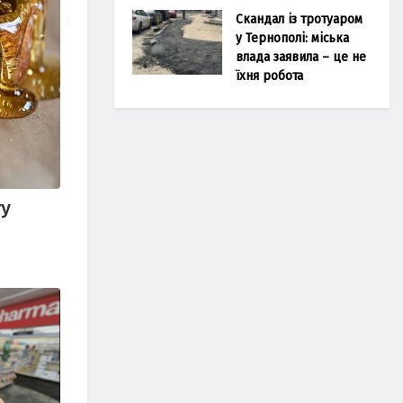
Скандал із тротуаром
у Тернополі: міська
влада заявила – це не
їхня робота