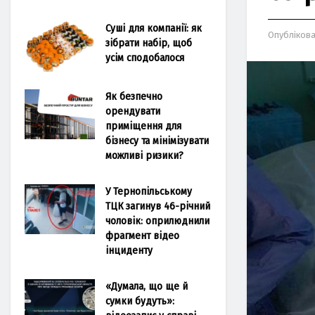
Суші для компанії: як
Опубліков
зібрати набір, щоб
усім сподобалося
Як безпечно
орендувати
приміщення для
бізнесу та мінімізувати
можливі ризики?
У Тернопільському
ТЦК загинув 46-річний
чоловік: оприлюднили
фрагмент відео
інциденту
«Думала, що ще й
сумки будуть»: