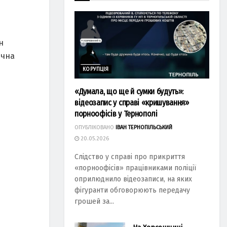
н
ична
КОРУПЦІЯ
«Думала, що ще й сумки будуть»:
відеозапис у справі «кришування»
порноофісів у Тернополі
ОПУБЛІКОВАНО
ІВАН ТЕРНОПІЛЬСЬКИЙ
20.05.2026
Слідство у справі про прикриття
«порноофісів» працівниками поліції
оприлюднило відеозаписи, на яких
фігуранти обговорюють передачу
грошей за...