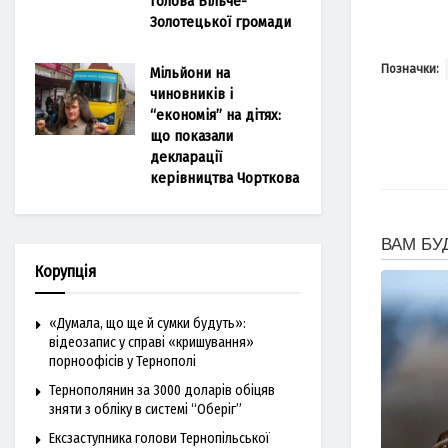
голова Більче-
Золотецької громади
Позначки:
Мільйони на
чиновників і
“економія” на дітях:
що показали
декларації
керівництва Чорткова
Корупція
«Думала, що ще й сумки будуть»:
відеозапис у справі «кришування»
порноофісів у Тернополі
Тернополянин за 3000 доларів обіцяв
зняти з обліку в системі “Оберіг”
Ексзаступника голови Тернопільської