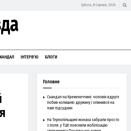
Субота, 8 Серпня, 2026
КАНДАЛ
ІНТЕРВ’Ю
БЛОГИ
Головне
й
Скандал на Кременеччині: чоловік вдруге
побив колишню дружину і опинився на
я
лаві підсудних
На Тернопільщині монаха забрали просто
з поля: у ТЦК пояснили мобілізацію
священника Почаївської лаври