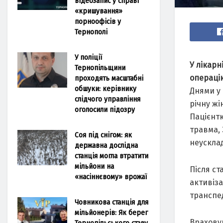
відеозапис у справі
«кришування»
порноофісів у
Тернополі
У поліції
У лікар
Тернопільщини
операцію
проходять масштабні
обшуки: керівнику
Днями у 
слідчого управління
річну жі
оголосили підозру
Пацієнтк
травма, 
Соя під снігом: як
неусклад
державна дослідна
станція могла втратити
мільйони на
Після ст
«насіннєвому» врожаї
активіза
транспе
Човникова станція для
мільйонерів: Як берег
Враховую
Тернопільського ставу