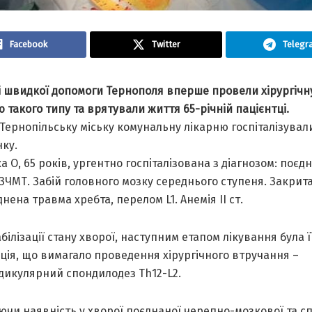
Facebook
Twitter
Telegr
ні швидкої допомоги Тернополя вперше провели хірургічн
 такого типу та врятували життя 65-річній пацієнтці.
Тернопільську міську комунальну лікарню госпіталізувал
нку.
а О, 65 років, ургентно госпіталізована з діагнозом: поєд
ЗЧМТ. Забій головного мозку середнього ступеня. Закрит
нена травма хребта, перелом L1. Анемія ІІ ст.
абілізації стану хворої, наступним етапом лікування була 
ція, що вимагало проведення хірургічного втручання –
дикулярний спондилодез Th12-L2.
чи наявність у хворої поєднаної черепно-мозкової та сп