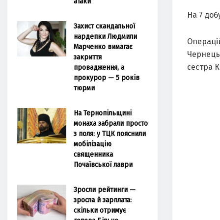
атаки
На 7 доб
Захист скандальної
нардепки Людмили
Операцій
Марченко вимагає
Чернецьк
закриття
сестра К
провадження, а
прокурор — 5 років
тюрми
На Тернопільщині
монаха забрали просто
з поля: у ТЦК пояснили
мобілізацію
священника
Почаївської лаври
Зросли рейтинги —
зросла й зарплата:
скільки отримує