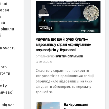
івні
переч
у
ний
вирішили
КОРУПЦІЯ
і
«Думала, що ще й сумки будуть»:
відеозапис у справі «кришування»
в участь
порноофісів у Тернополі
ОПУБЛІКОВАНО
ІВАН ТЕРНОПІЛЬСЬКИЙ
20.05.2026
шого
Слідство у справі про прикриття
тояти
«порноофісів» працівниками поліції
я.
оприлюднило відеозаписи, на яких
 і у
фігуранти обговорюють передачу
анчевої
грошей за...
На Херсонщині
 під час