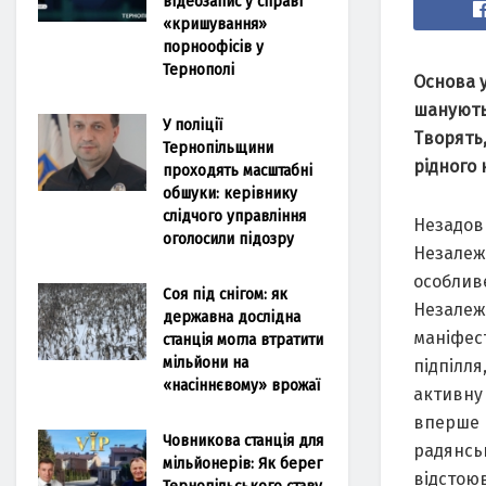
відеозапис у справі
«кришування»
порноофісів у
Тернополі
Основа у
шанують
У поліції
Творять,
Тернопільщини
рідного 
проходять масштабні
обшуки: керівнику
слідчого управління
Незадовг
оголосили підозру
Незалежн
особливе
Соя під снігом: як
Незалежн
державна дослідна
маніфест
станція могла втратити
мільйони на
підпілля
«насіннєвому» врожаї
активну 
вперше 
Човникова станція для
радянськ
мільйонерів: Як берег
відстоюв
Тернопільського ставу