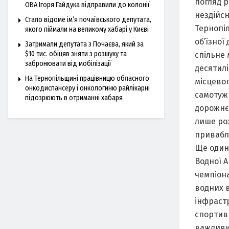
погляд р
ОВА Ігоря Гайдука відправили до колонії
нездійсн
Стало відоме ім’я почаївського депутата,
Тернопіл
якого піймали на великому хабарі у Києві
об’їзної
Затримали депутата з Почаєва, який за
$10 тис. обіцяв зняти з розшуку та
спільне 
забронювати від мобілізації
десятилі
На Тернопільщині працівницю обласного
місцево
онкодиспансеру і онкологиню райлікарні
самотужк
підозрюють в отриманні хабаря
дорожнє 
лише ро
привабли
Ще один
Водної А
чемпіона
водних в
інфрастр
спортивн
важливим