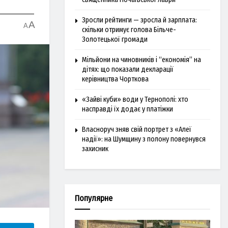
Зросли рейтинги — зросла й зарплата:
A
A
скільки отримує голова Більче-
Золотецької громади
Мільйони на чиновників і “економія” на
дітях: що показали декларації
керівництва Чорткова
«Зайві куби» води у Тернополі: хто
насправді їх додає у платіжки
Власноруч зняв свій портрет з «Алеї
надії»: на Шумщину з полону повернувся
захисник
Популярне