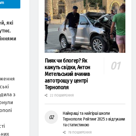
am
й, які
утнє.
ліннями
Пияк чи блогер? Як
кажуть свідки, Антон
Метельський вчинив
дження
автотрощу у центрі
ські
Тернополя
одила з
22 ПОШИРЕННЯ
орнули
ополі
Найкращі та найгірші школи
Тернополя: Рейтинг 2025 з відгуками
та статистикою
ті
78 ПОШИРЕННЯ
ьних