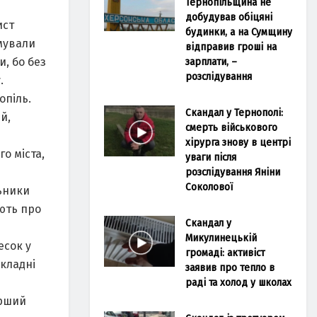
Тернопільщина не
добудував обіцяні
ист
будинки, а на Сумщину
рмували
відправив гроші на
и, бо без
зарплати, –
розслідування
.
опіль.
Скандал у Тернополі:
й,
смерть військового
хірурга знову в центрі
о міста,
уваги після
розслідування Яніни
Соколової
льники
ають про
Скандал у
Микулинецькій
есок у
громаді: активіст
складні
заявив про тепло в
раді та холод у школах
ерший