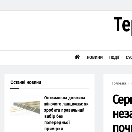
НОВИНИ
ПОДІЇ
СУ
Останні новини
Головна
Серг
Оптимальна довжина
жіночого ланцюжка: як
нез
зробити правильний
вибір без
попередньої
поч
примірки