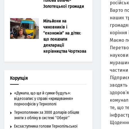
голова Більче-
російсько
Золотецької громади
Варто по
наших тр
Мільйони на
громадян
чиновників і
коріння 
“економія” на дітях:
що показали
Маємо по
декларації
Перетвор
керівництва Чорткова
наукови
мурашин
частини 
Підприєм
Корупція
зводять 
здоров’я
«Думала, що ще й сумки будуть»:
відеозапис у справі «кришування»
комуналь
порноофісів у Тернополі
те, що т
Тернополянин за 3000 доларів обіцяв
інфрастр
зняти з обліку в системі “Оберіг”
Щоденно
Ексзаступника голови Тернопільської