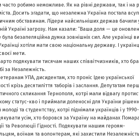
 часто робимо неможливе. Як на рівні держави, так і на р
іста. Досить згадати, що незалежна Україна постала всу
тичним обставинам. Лідери найсильніших держав бачили 
ій Україні загрозу. Нам казали: “Ваша доля — це оновле
е була безапеляційна думка зовнішніх сил. Але українці 
Українці хотіли мати свою національну державу. І українц
своєї мети.
 варто подякувати тисячам наших співвітчизників, хто бра
бі за Незалежність.
теранам УПА, дисидентам, хто проніс Ідею української
сті крізь десятиліття таборів і заслання. Депутатам пер
тичного скликання Тернополя, котрі мали відвагу протис
ому статус-кво і приймали доленосні для України рішенн
 молоді та студентству, котрі піднімали українців і у 1990-х
дякувати усім, хто боровся за Україну на майданах Помар
ї та Революції Гідності. Подякувати нашим героям-
ьцям, воїнам та волонтерам, які захистили Незалежність