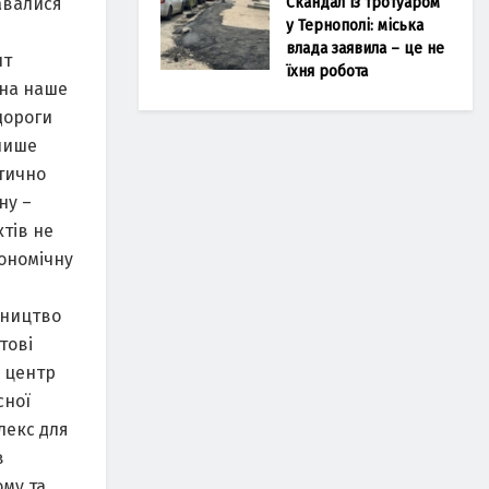
Скандал із тротуаром
давалися
у Тернополі: міська
влада заявила – це не
нт
їхня робота
 на наше
дороги
 лише
тично
ну –
ктів не
ономічну
вництво
тові
к центр
сної
лекс для
в
ому та