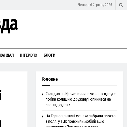
Четвер, 6 Серпня, 2026
КАНДАЛ
ІНТЕРВ’Ю
БЛОГИ
Головне
і
Скандал на Кременеччині: чоловік вдруге
побив колишню дружину і опинився на
лаві підсудних
На Тернопільщині монаха забрали просто
я
з поля: у ТЦК пояснили мобілізацію
священника Почаївської лаври