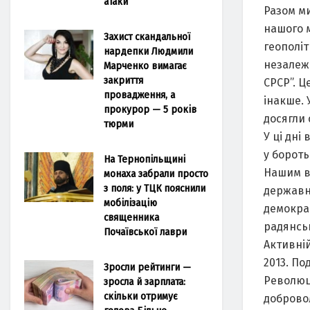
атаки
Разом ми
нашого м
Захист скандальної
геополі
нардепки Людмили
незалежн
Марченко вимагає
закриття
СРСР”. Ц
провадження, а
інакше. 
прокурор — 5 років
досягли 
тюрми
У ці дні
у бороть
На Тернопільщині
Нашим ве
монаха забрали просто
з поля: у ТЦК пояснили
державно
мобілізацію
демокра
священника
радянськ
Почаївської лаври
Активній
2013. По
Зросли рейтинги —
Революці
зросла й зарплата:
скільки отримує
добровол