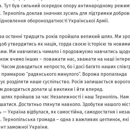
в. Тут був сильний осередок опору антинародному режиму
. Тернопіль доклав значних зусиль для підтримки добров
відновлення обороноздатності Української Армії.
 за останні тридцять років пройшла великий шлях. Ми зр
щоб утвердитись як нація, горда своєю історією та новим
ами. Ми навчились чимало і продовжуємо навчатись щод
кож вчимо інших – поважати нас, зважати на наші інтере
 Часом доводиться непросто, бо і досі багато наших спів
і примарою “радянського минулого”. Ворожа пропаганда
ує розділяти наше суспільство. Росія залишається ворог
м доводиться долати ці виклики і йти вперед.
шлях пройшов за час Незалежності і наш Тернопіль. Нам
шатися. Достатньо глянути навколо. Здобутки нашого міс
 — Україна відбулася, як самостійна, самодостатня і нез
 Тернопільська громада – одна з важливих цеглинок, які
нт заможної України.