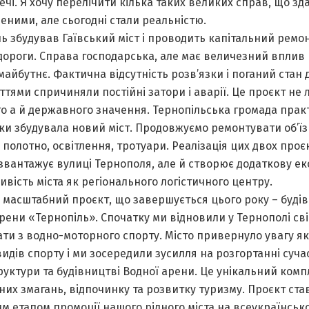
ечі. Я хочу перелічити кілька таких великих справ, що з
еними, але сьогодні стали реальністю.
ь збудував Гаївський міст і проводить капітальний ремо
 дороги. Справа господарська, але має величезний вплив
майбутнє. Фактична відсутність розв’язки і поганий стан 
ттями спричиняли постійні затори і аварії. Це проєкт не
го а й державного значення. Тернопільська громада прак
и збудувала новий міст. Продовжуємо ремонтувати об’їз
полотно, освітлення, тротуари. Реалізація цих двох проє
звантажує вулиці Тернополя, але й створює додаткову ек
вість міста як регіонального логістичного центру.
 масштабний проєкт, що завершується цього року – буді
рени «Тернопіль». Спочатку ми відновили у Тернополі сві
ти з водно-моторного спорту. Місто привернуло увагу я
идів спорту і ми зосередили зусилля на розгортанні суча
уктури та будівництві Водної арени. Це унікальний комп
их змагань, відпочинку та розвитку туризму. Проєкт ста
 етапом промоції нашого рідного міста на всеукраїнськ