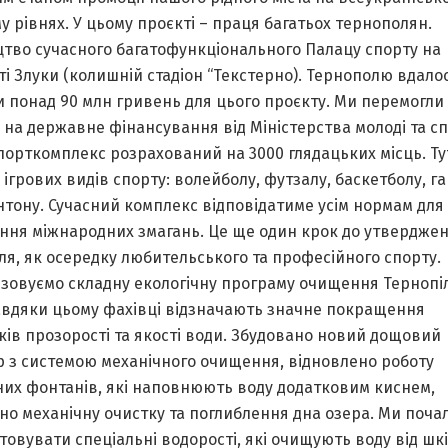
у рівнях. У цьому проєкті – праця багатьох тернополян.
цтво сучасного багатофункціонального Палацу спорту на
і Злуки (колишній стадіон “Текстерно). Тернополю вдало
 понад 90 млн гривень для цього проєкту. Ми перемогли 
 на державне фінансування від Міністерства молоді та сп
орткомплекс розрахований на 3000 глядацьких місць. Ту
 ігрових видів спорту: волейболу, футзaлу, бaскетболу, г
нтону. Сучасний комплекс відповідатиме усім нормам для
ння міжнародних змагань. Це ще один крок до утвердже
я, як осередку любительського та професійного спорту.
ізовуємо складну екологічну програму очищення Тернопі
Завдяки цьому фахівці відзначають значне покращення
ів прозорості та якості води. Збудовано новий дощовий
р з системою механічного очищення, відновлено роботу
них фонтанів, які наповнюють воду додатковим киснем,
но механічну очистку та поглиблення дна озера. Ми поча
овувати спеціальні водорості, які очищують воду від шк