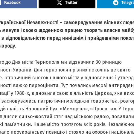
Facebook
Twitter
Telegr
країнської Незалежності – самоврядування вільних люде
 минуле і своєю щоденною працею творять власне майб
 з відповідальністю перед нинішнім і прийдешніми поко
народу.
о до Дня міста Тернополя ми відзначили 30 річницю
ості України. Для тернополян різних поколінь це свято
. Історичний внесок нашого міста у відновлення і утвер
ості важко переоцінити. Тут почались масові антирадян
ації у 1980-х, відновила свою діяльність Церква, яка вих
, засновувались патріотичні молодіжні товариства, розг
діяльність Народний Рух, «Меморіал», «Просвіта». У Терн
підняли синьо-жовтий стяг над міською радою, повалили
і пам’ятники. Наше місто протягом всіх років Незалежнос
ало проукраїнську позицію і стояло на охороні націонал