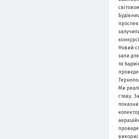
світовом
Будівни
проспект
залучили
конкурсі
Новий сп
зaли для
та бадмі
проведе
Тернопол
Ми реал
ставу. 
показник
колекто
аерацій
проведе
використ