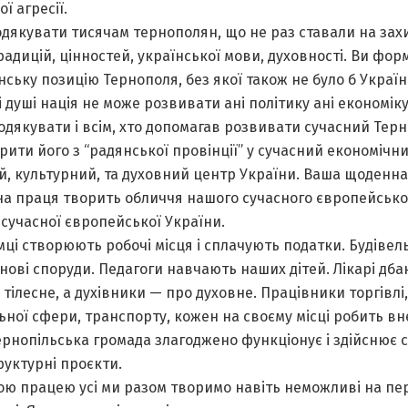
ї агресії.
дякувати тисячам тернополян, що не раз ставали на зах
адицій, цінностей, української мови, духовності. Ви фо
ську позицію Тернополя, без якої також не було б Україн
і душі нація не може розвивати ані політику ані економіку
дякувати і всім, хто допомагав розвивати сучасний Терн
ити його з “радянської провінції” у сучасний економічни
й, культурний, та духовний центр України. Ваша щоденна
а праця творить обличчя нашого сучасного європейськог
сучасної європейської України.
ці створюють робочі місця і сплачують податки. Будіве
нові споруди. Педагоги навчають наших дітей. Лікарі дб
 тілесне, а духівники — про духовне. Працівники торгівлі,
ної сфери, транспорту, кожен на своєму місці робить вн
ернопільська громада злагоджено функціонує і здійснює 
уктурні проєкти.
ю працею усі ми разом творимо навіть неможливі на п