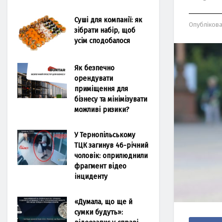
Суші для компанії: як
Опубліков
зібрати набір, щоб
усім сподобалося
Як безпечно
орендувати
приміщення для
бізнесу та мінімізувати
можливі ризики?
У Тернопільському
ТЦК загинув 46-річний
чоловік: оприлюднили
фрагмент відео
інциденту
«Думала, що ще й
сумки будуть»: