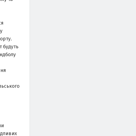
ся
у
орту.
т будуть
aндболу
ння
льського
ли
ідливих