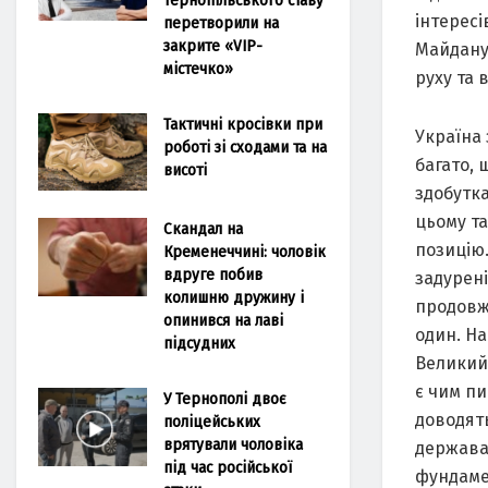
інтересі
перетворили на
закрите «VIP-
Майдану
містечко»
руху та 
Тактичні кросівки при
Україна
роботі зі сходами та на
багато, 
висоті
здобутк
цьому та
Скандал на
позицію.
Кременеччині: чоловік
вдруге побив
задурен
колишню дружину і
продовж
опинився на лаві
один. На
підсудних
Великий 
є чим пи
У Тернополі двоє
доводять
поліцейських
врятували чоловіка
держава.
під час російської
фундаме