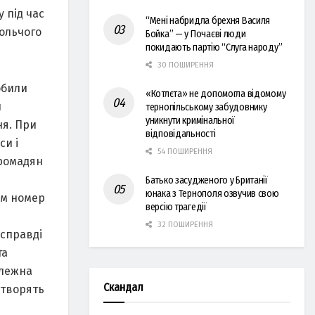
 під час
“Мені набридла брехня Василя
ольчого
Бойка” — у Почаєві люди
покидають партію “Слуга народу”
30 ПОШИРЕННЯ
обили
«Котлєта» не допомогла відомому
и
тернопільському забудовнику
уникнути кримінальної
ня. При
відповідальності
си і
54 ПОШИРЕННЯ
громадян
Батько засудженого у Британії
юнака з Тернополя озвучив свою
ом номер
версію трагедії
32 ПОШИРЕННЯ
 справді
та
алежна
Скандал
 творять