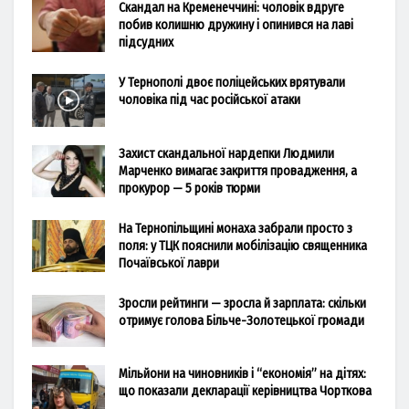
Скандал на Кременеччині: чоловік вдруге
побив колишню дружину і опинився на лаві
підсудних
У Тернополі двоє поліцейських врятували
чоловіка під час російської атаки
Захист скандальної нардепки Людмили
Марченко вимагає закриття провадження, а
прокурор — 5 років тюрми
На Тернопільщині монаха забрали просто з
поля: у ТЦК пояснили мобілізацію священника
Почаївської лаври
Зросли рейтинги — зросла й зарплата: скільки
отримує голова Більче-Золотецької громади
Мільйони на чиновників і “економія” на дітях:
що показали декларації керівництва Чорткова