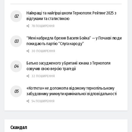
Найкращі та найгірші школи Тернополя: Рейтинг 2025 з
відгуками та статистикою
78 ПОШИРЕННЯ
“Мені набридла брехня Василя Бойка” — у Почаєві люди
покидають партію “Слуга народу”
30 ПОШИРЕННЯ
Батько засудженого у Британії юнака з Тернополя
озвучив свою версію трагедії
32 ПОШИРЕННЯ
«Котлєта» не допомогла відомому тернопільському
забудовнику уникнути кримінальної відповідальності
54 ПОШИРЕННЯ
Скандал