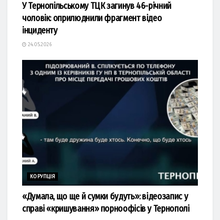
У Тернопільському ТЦК загинув 46-річний
чоловік: оприлюднили фрагмент відео
інциденту
24.05.2026
КОРУПЦІЯ
«Думала, що ще й сумки будуть»: відеозапис у
справі «кришування» порноофісів у Тернополі