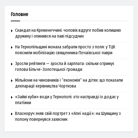
Головне
Скандал на Кременеччині: чоловік вдруге побив колишню
дружину і опинився на лаві підсудних
На Тернопільщині монаха забрали просто з поля: у ТЦК
пояснили мобілізацію священника Почаївської лаври
Зросли рейтинги — зросла й зарплата: скільки отримує
голова Більче-Золотецької громади
Мільйони на чиновників і “економія” на дітях: що показали
декларації керівництва Чорткова
«Зайві куби» води у Тернополі: хто насправді їх додає у
платіжки
Власноруч зняв свій портрет з «Алеї надії»: на Шумщину з
полону повернувся захисник