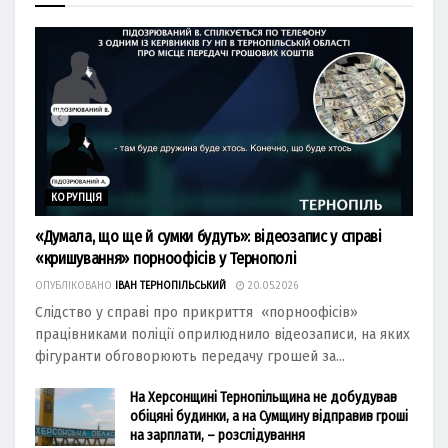
КОРУПЦІЯ
«Думала, що ще й сумки будуть»: відеозапис у справі
«кришування» порноофісів у Тернополі
ОПУБЛІКОВАНО
ІВАН ТЕРНОПІЛЬСЬКИЙ
20.05.2026
Слідство у справі про прикриття «порноофісів»
працівниками поліції оприлюднило відеозаписи, на яких
фігуранти обговорюють передачу грошей за...
На Херсонщині Тернопільщина не добудував
обіцяні будинки, а на Сумщину відправив гроші
на зарплати, – розслідування