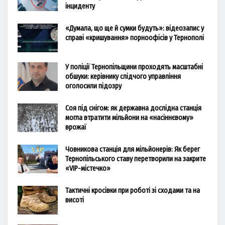
інциденту
«Думала, що ще й сумки будуть»: відеозапис у
справі «кришування» порноофісів у Тернополі
У поліції Тернопільщини проходять масштабні
обшуки: керівнику слідчого управління
оголосили підозру
Соя під снігом: як державна дослідна станція
могла втратити мільйони на «насіннєвому»
врожаї
Човникова станція для мільйонерів: Як берег
Тернопільського ставу перетворили на закрите
«VIP-містечко»
Тактичні кросівки при роботі зі сходами та на
висоті