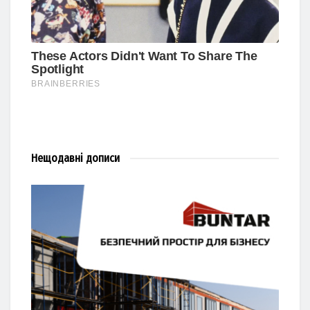
Нещодавні
дописи