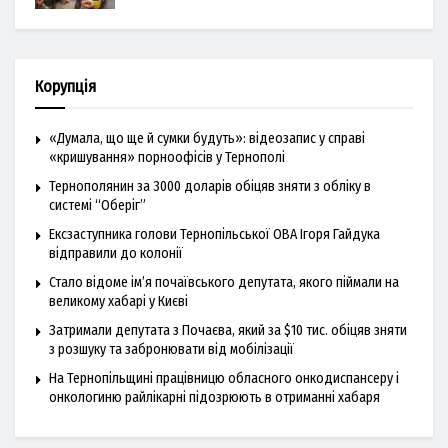
Корупція
«Думала, що ще й сумки будуть»: відеозапис у справі
«кришування» порноофісів у Тернополі
Тернополянин за 3000 доларів обіцяв зняти з обліку в
системі “Оберіг”
Ексзаступника голови Тернопільської ОВА Ігоря Гайдука
відправили до колонії
Стало відоме ім’я почаївського депутата, якого піймали на
великому хабарі у Києві
Затримали депутата з Почаєва, який за $10 тис. обіцяв зняти
з розшуку та забронювати від мобілізації
На Тернопільщині працівницю обласного онкодиспансеру і
онкологиню райлікарні підозрюють в отриманні хабаря