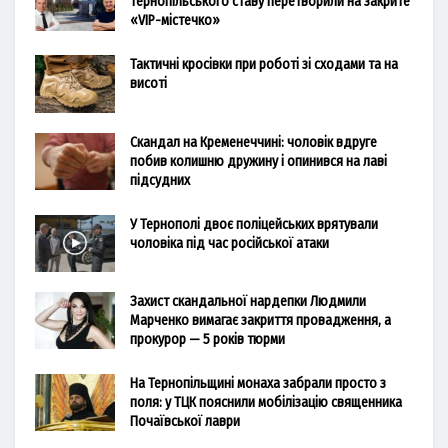
Тернопільського ставу перетворили на закрите
«VIP-містечко»
Тактичні кросівки при роботі зі сходами та на
висоті
Скандал на Кременеччині: чоловік вдруге
побив колишню дружину і опинився на лаві
підсудних
У Тернополі двоє поліцейських врятували
чоловіка під час російської атаки
Захист скандальної нардепки Людмили
Марченко вимагає закриття провадження, а
прокурор — 5 років тюрми
На Тернопільщині монаха забрали просто з
поля: у ТЦК пояснили мобілізацію священника
Почаївської лаври