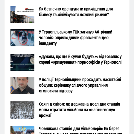
Як безпечно орендувати приміщення для
бізнесу та мінімізувати можливі ризики?
У Тернопільському ТЦК загинув 46-річний
чоловік: оприлюднили фрагмент відео
інциденту
«Думала, що ще й сумки будуть»: відеозапис у
справі «кришування» порноофісів у Тернополі
У поліції Тернопільщини проходять масштабні
обшуки: керівнику слідчого управління
оголосили підозру
Соя під снігом: як державна дослідна станція
могла втратити мільйони на «насіннєвому»
врожаї
Човникова станція для мільйонерів: Як берег