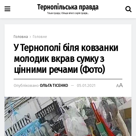
Головна
Головне
У Тернополі біля ковзанки
молодик вкрав сумку з
цінними речами (Фото)
A
Опубліковано
ОЛЬГА ТІСЕНКО
05.01.2021
A