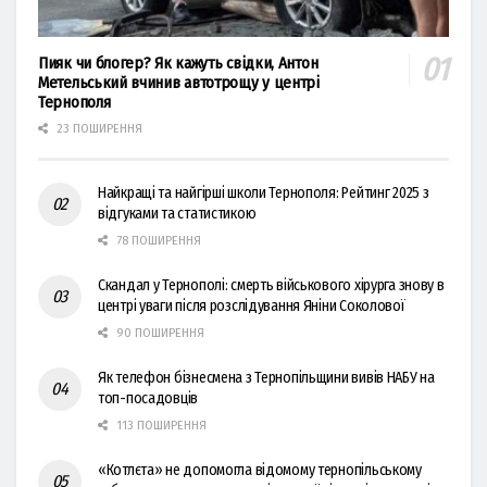
Пияк чи блогер? Як кажуть свідки, Антон
Метельський вчинив автотрощу у центрі
Тернополя
23 ПОШИРЕННЯ
Найкращі та найгірші школи Тернополя: Рейтинг 2025 з
відгуками та статистикою
78 ПОШИРЕННЯ
Скандал у Тернополі: смерть військового хірурга знову в
центрі уваги після розслідування Яніни Соколової
90 ПОШИРЕННЯ
Як телефон бізнесмена з Тернопільщини вивів НАБУ на
топ-посадовців
113 ПОШИРЕННЯ
«Котлєта» не допомогла відомому тернопільському