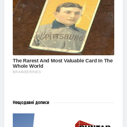
Нещодавні
дописи