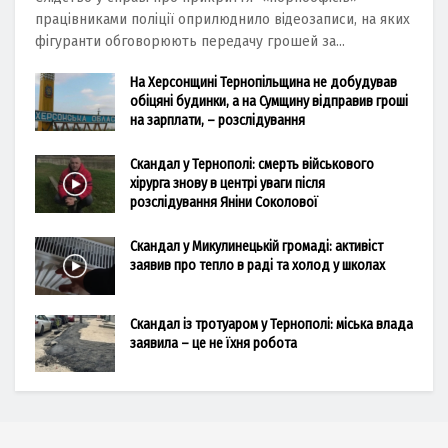
працівниками поліції оприлюднило відеозаписи, на яких
фігуранти обговорюють передачу грошей за...
На Херсонщині Тернопільщина не добудував
обіцяні будинки, а на Сумщину відправив гроші
на зарплати, – розслідування
Скандал у Тернополі: смерть військового
хірурга знову в центрі уваги після
розслідування Яніни Соколової
Скандал у Микулинецькій громаді: активіст
заявив про тепло в раді та холод у школах
Скандал із тротуаром у Тернополі: міська влада
заявила – це не їхня робота