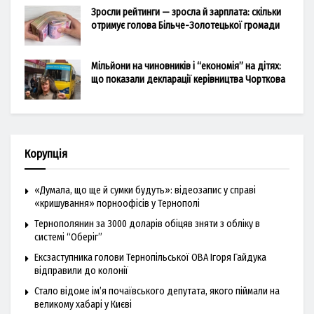
Зросли рейтинги — зросла й зарплата: скільки
отримує голова Більче-Золотецької громади
Мільйони на чиновників і “економія” на дітях:
що показали декларації керівництва Чорткова
Корупція
«Думала, що ще й сумки будуть»: відеозапис у справі
«кришування» порноофісів у Тернополі
Тернополянин за 3000 доларів обіцяв зняти з обліку в
системі “Оберіг”
Ексзаступника голови Тернопільської ОВА Ігоря Гайдука
відправили до колонії
Стало відоме ім’я почаївського депутата, якого піймали на
великому хабарі у Києві