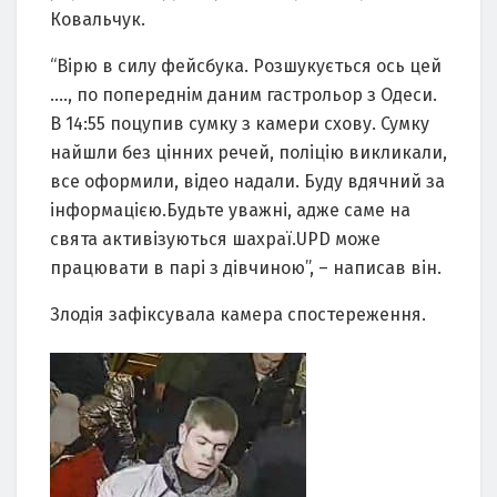
Ковальчук.
“Вірю в силу фейсбука. Розшукується ось цей
…., по попереднім даним гастрольор з Одеси.
В 14:55 поцупив сумку з камери схову. Сумку
найшли без цінних речей, поліцію викликали,
все оформили, відео надали. Буду вдячний за
інформацією.Будьте уважні, адже саме на
свята активізуються шахраї.UPD може
працювати в парі з дівчиною”, – написав він.
Злодія зафіксувала камера спостереження.