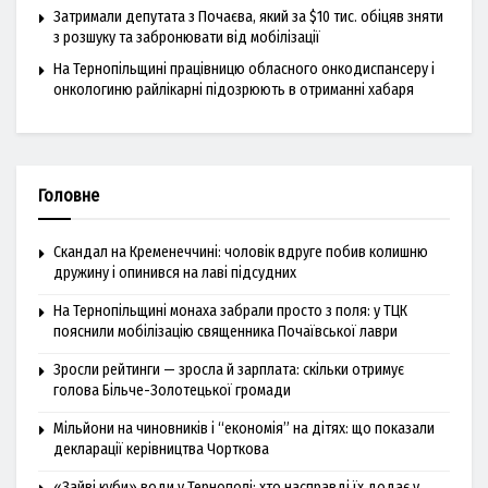
Затримали депутата з Почаєва, який за $10 тис. обіцяв зняти
з розшуку та забронювати від мобілізації
На Тернопільщині працівницю обласного онкодиспансеру і
онкологиню райлікарні підозрюють в отриманні хабаря
Головне
Скандал на Кременеччині: чоловік вдруге побив колишню
дружину і опинився на лаві підсудних
На Тернопільщині монаха забрали просто з поля: у ТЦК
пояснили мобілізацію священника Почаївської лаври
Зросли рейтинги — зросла й зарплата: скільки отримує
голова Більче-Золотецької громади
Мільйони на чиновників і “економія” на дітях: що показали
декларації керівництва Чорткова
«Зайві куби» води у Тернополі: хто насправді їх додає у