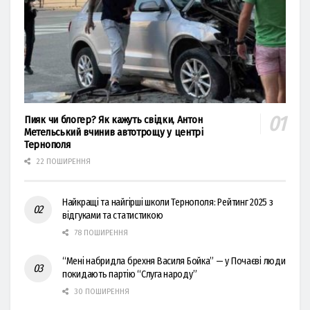
Пияк чи блогер? Як кажуть свідки, Антон
Метельський вчинив автотрощу у центрі
Тернополя
22 ПОШИРЕННЯ
Найкращі та найгірші школи Тернополя: Рейтинг 2025 з
відгуками та статистикою
78 ПОШИРЕННЯ
“Мені набридла брехня Василя Бойка” — у Почаєві люди
покидають партію “Слуга народу”
30 ПОШИРЕННЯ