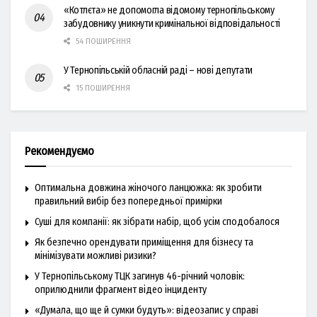
«Котлєта» не допомогла відомому тернопільському
забудовнику уникнути кримінальної відповідальності
54 ПОШИРЕННЯ
У Тернопільській обласній раді – нові депутати
15 ПОШИРЕННЯ
Рекомендуємо
Оптимальна довжина жіночого ланцюжка: як зробити
правильний вибір без попередньої примірки
Суші для компанії: як зібрати набір, щоб усім сподобалося
Як безпечно орендувати приміщення для бізнесу та
мінімізувати можливі ризики?
У Тернопільському ТЦК загинув 46-річний чоловік:
оприлюднили фрагмент відео інциденту
«Думала, що ще й сумки будуть»: відеозапис у справі