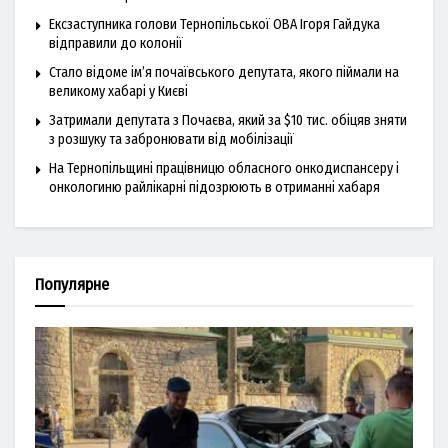
Ексзаступника голови Тернопільської ОВА Ігоря Гайдука
відправили до колонії
Стало відоме ім’я почаївського депутата, якого піймали на
великому хабарі у Києві
Затримали депутата з Почаєва, який за $10 тис. обіцяв зняти
з розшуку та забронювати від мобілізації
На Тернопільщині працівницю обласного онкодиспансеру і
онкологиню райлікарні підозрюють в отриманні хабаря
Популярне