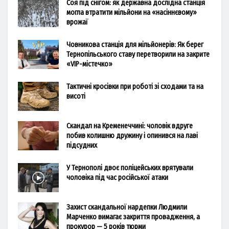
Соя під снігом: як державна дослідна станція
могла втратити мільйони на «насіннєвому»
врожаї
Човникова станція для мільйонерів: Як берег
Тернопільського ставу перетворили на закрите
«VIP-містечко»
Тактичні кросівки при роботі зі сходами та на
висоті
Скандал на Кременеччині: чоловік вдруге
побив колишню дружину і опинився на лаві
підсудних
У Тернополі двоє поліцейських врятували
чоловіка під час російської атаки
Захист скандальної нардепки Людмили
Марченко вимагає закриття провадження, а
прокурор — 5 років тюрми