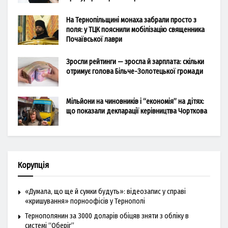
На Тернопільщині монаха забрали просто з
поля: у ТЦК пояснили мобілізацію священника
Почаївської лаври
Зросли рейтинги — зросла й зарплата: скільки
отримує голова Більче-Золотецької громади
Мільйони на чиновників і “економія” на дітях:
що показали декларації керівництва Чорткова
Корупція
«Думала, що ще й сумки будуть»: відеозапис у справі
«кришування» порноофісів у Тернополі
Тернополянин за 3000 доларів обіцяв зняти з обліку в
системі “Оберіг”