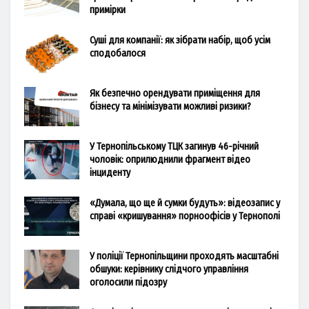
примірки
Суші для компанії: як зібрати набір, щоб усім
сподобалося
Як безпечно орендувати приміщення для
бізнесу та мінімізувати можливі ризики?
У Тернопільському ТЦК загинув 46-річний
чоловік: оприлюднили фрагмент відео
інциденту
«Думала, що ще й сумки будуть»: відеозапис у
справі «кришування» порноофісів у Тернополі
У поліції Тернопільщини проходять масштабні
обшуки: керівнику слідчого управління
оголосили підозру