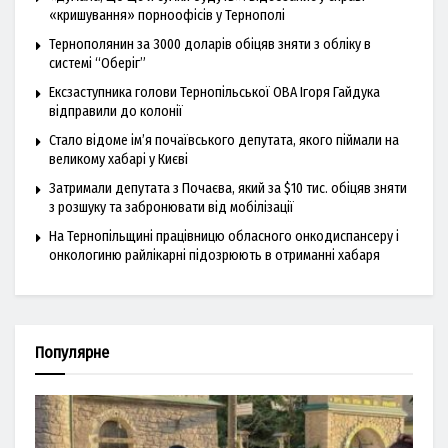
«кришування» порноофісів у Тернополі
Тернополянин за 3000 доларів обіцяв зняти з обліку в
системі “Оберіг”
Ексзаступника голови Тернопільської ОВА Ігоря Гайдука
відправили до колонії
Стало відоме ім’я почаївського депутата, якого піймали на
великому хабарі у Києві
Затримали депутата з Почаєва, який за $10 тис. обіцяв зняти
з розшуку та забронювати від мобілізації
На Тернопільщині працівницю обласного онкодиспансеру і
онкологиню райлікарні підозрюють в отриманні хабаря
Популярне