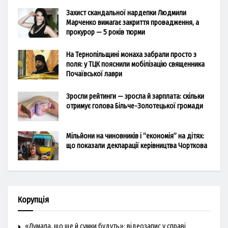
Захист скандальної нардепки Людмили
Марченко вимагає закриття провадження, а
прокурор — 5 років тюрми
На Тернопільщині монаха забрали просто з
поля: у ТЦК пояснили мобілізацію священника
Почаївської лаври
Зросли рейтинги — зросла й зарплата: скільки
отримує голова Більче-Золотецької громади
Мільйони на чиновників і “економія” на дітях:
що показали декларації керівництва Чорткова
Корупція
«Думала, що ще й сумки будуть»: відеозапис у справі