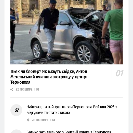
Пияк чи блогер? Як кажуть свідки, Антон
Метельський вчинив автотрощу у центрі
Тернополя
22 ПОШИРЕННЯ
Найкращі та найгірші школи Тернополя: Рейтинг 2025 з
відгуками та статистикою
78 ПОШИРЕННЯ
Батько засудженого у Британії юнака з Тернополя