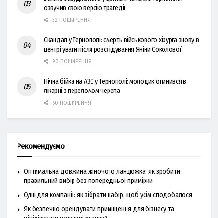
озвучив свою версію трагедії
32 ПОШИРЕННЯ
Скандал у Тернополі: смерть військового хірурга знову в
центрі уваги після розслідування Яніни Соколової
90 ПОШИРЕННЯ
Нічна бійка на АЗС у Тернополі: молодик опинився в
лікарні з переломом черепа
60 ПОШИРЕННЯ
Рекомендуємо
Оптимальна довжина жіночого ланцюжка: як зробити
правильний вибір без попередньої примірки
Суші для компанії: як зібрати набір, щоб усім сподобалося
Як безпечно орендувати приміщення для бізнесу та