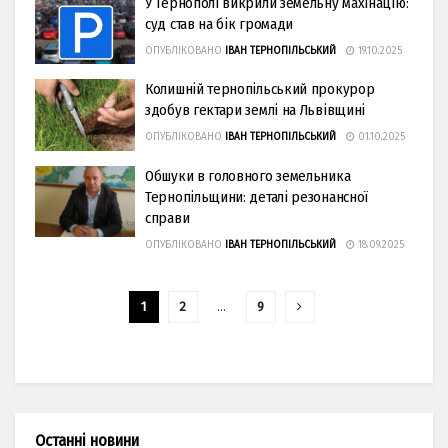
У Тернополі викрили земельну махінацію:
суд став на бік громади
ОПУБЛІКОВАНО
ІВАН ТЕРНОПІЛЬСЬКИЙ
19.10.2025
Колишній тернопільський прокурор
здобув гектари землі на Львівщині
ОПУБЛІКОВАНО
ІВАН ТЕРНОПІЛЬСЬКИЙ
01.10.2025
Обшуки в головного земельника
Тернопільщини: деталі резонансної
справи
ОПУБЛІКОВАНО
ІВАН ТЕРНОПІЛЬСЬКИЙ
18.09.2025
1
2
…
9
Останні новини