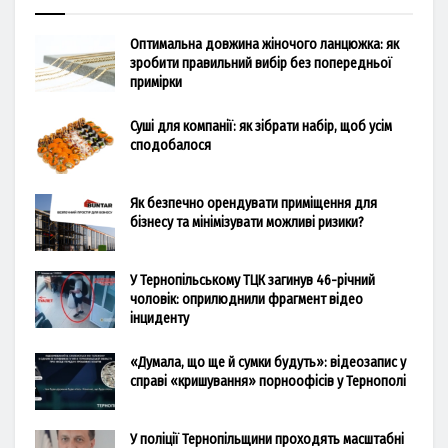
Оптимальна довжина жіночого ланцюжка: як
зробити правильний вибір без попередньої
примірки
Суші для компанії: як зібрати набір, щоб усім
сподобалося
Як безпечно орендувати приміщення для
бізнесу та мінімізувати можливі ризики?
У Тернопільському ТЦК загинув 46-річний
чоловік: оприлюднили фрагмент відео
інциденту
«Думала, що ще й сумки будуть»: відеозапис у
справі «кришування» порноофісів у Тернополі
У поліції Тернопільщини проходять масштабні