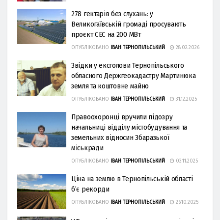
278 гектарів без слухань: у
Великогаївській громаді просувають
проєкт СЕС на 200 МВт
ОПУБЛІКОВАНО
ІВАН ТЕРНОПІЛЬСЬКИЙ
28.02.2026
Звідки у ексголови Тернопільського
обласного Держгеокадастру Мартинюка
земля та коштовне майно
ОПУБЛІКОВАНО
ІВАН ТЕРНОПІЛЬСЬКИЙ
31.12.2025
Правоохоронці вручили підозру
начальниці відділу містобудування та
земельних відносин Збаразької
міськради
ОПУБЛІКОВАНО
ІВАН ТЕРНОПІЛЬСЬКИЙ
03.11.2025
Ціна на землю в Тернопільській області
б’є рекорди
ОПУБЛІКОВАНО
ІВАН ТЕРНОПІЛЬСЬКИЙ
26.10.2025