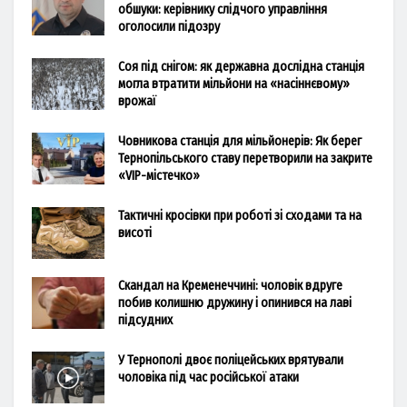
обшуки: керівнику слідчого управління
оголосили підозру
Соя під снігом: як державна дослідна станція
могла втратити мільйони на «насіннєвому»
врожаї
Човникова станція для мільйонерів: Як берег
Тернопільського ставу перетворили на закрите
«VIP-містечко»
Тактичні кросівки при роботі зі сходами та на
висоті
Скандал на Кременеччині: чоловік вдруге
побив колишню дружину і опинився на лаві
підсудних
У Тернополі двоє поліцейських врятували
чоловіка під час російської атаки