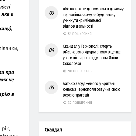
ності
«Котлєта» не допомогла відомому
 яка є
тернопільському забудовнику
уникнути кримінальної
відповідальності
ину),
54 ПОШИРЕННЯ
Скандал у Тернополі: смерть
ділянки,
військового хірурга знову в центрі
уваги після розслідування Яніни
Соколової
90 ПОШИРЕННЯ
ли про
ких не
Батько засудженого у Британії
юнака з Тернополя озвучив свою
арію в
версію трагедії
32 ПОШИРЕННЯ
 рік,
Скандал