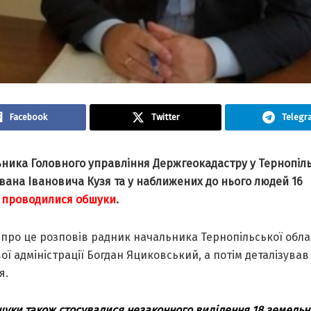
Facebook
Twitter
Telegr
ьника Головного управління Держгеокадастру у Тернопіль
Івана Івановича Кузя та у наближених до нього людей 16
я
проводилися обшуки
.
про це розповів радник начальника Тернопільської обла
ої адміністрації Богдан Яциковський, а потім деталізував
я.
уки також стосувалися незаконного виділення 18 земельн