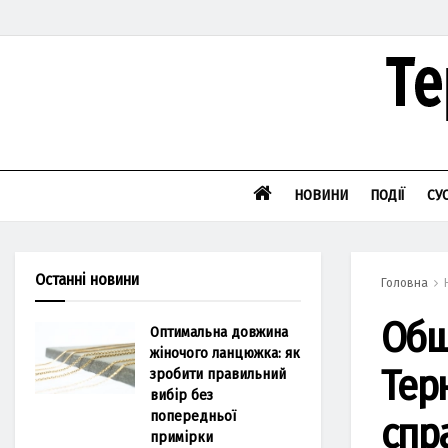
НОВИНИ
ПОДІЇ
СУ
Останні новини
Головна
Обш
Оптимальна довжина
жіночого ланцюжка: як
Тер
зробити правильний
вибір без
попередньої
спр
примірки