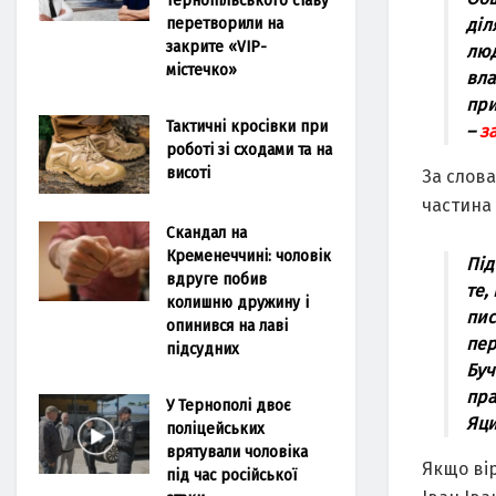
перетворили на
діл
закрите «VIP-
люд
містечко»
вла
при
Тактичні кросівки при
–
з
роботі зі сходами та на
висоті
За слов
частина
Скандал на
Кременеччині: чоловік
Під
вдруге побив
те,
колишню дружину і
пис
опинився на лаві
пер
підсудних
Буч
пра
У Тернополі двоє
Яци
поліцейських
врятували чоловіка
Якщо вір
під час російської