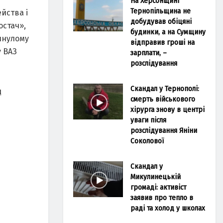
На Херсонщині
Тернопільщина не
йства і
добудував обіцяні
остач»,
будинки, а на Сумщину
минулому
відправив гроші на
у ВАЗ
зарплати, –
розслідування
Скандал у Тернополі:
д
смерть військового
хірурга знову в центрі
уваги після
розслідування Яніни
Соколової
Скандал у
Микулинецькій
громаді: активіст
заявив про тепло в
раді та холод у школах