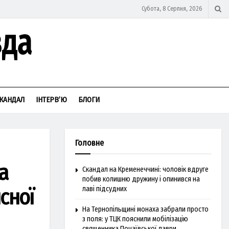
Субота, 8 Серпня, 2026
КАНДАЛ
ІНТЕРВ’Ю
БЛОГИ
Головне
а
Скандал на Кременеччині: чоловік вдруге
побив колишню дружину і опинився на
сної
лаві підсудних
На Тернопільщині монаха забрали просто
з поля: у ТЦК пояснили мобілізацію
священника Почаївської лаври