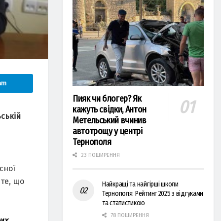
am
Пияк чи блогер? Як
кажуть свідки, Антон
ській
Метельський вчинив
автотрощу у центрі
Тернополя
23 ПОШИРЕННЯ
сної
 те, що
Найкращі та найгірші школи
Тернополя: Рейтинг 2025 з відгуками
та статистикою
78 ПОШИРЕННЯ
их