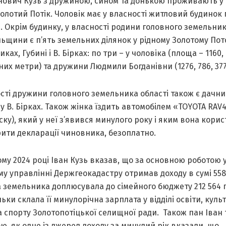
анович Кузь з дружиною, сином та донькою проживають у
олотий Потік. Чоловік має у власності житловий будино
м. Окрім будинку, у власності родини головного земельни
ьщини є п’ять земельних ділянок у рідному Золотому Пото
иках, Губині і В. Бірках: по три – у чоловіка (площа – 1160,
их метри) та дружини Людмили Богданівни (1276, 786, 377 
сті дружини головного земельника області також є дачн
у В. Бірках. Також жінка їздить автомобілем «TOYOTA RAV4
ску), який у неї з’явився минулого року і яким вона корис
ити декларації чиновника, безоплатно.
му 2024 році Іван Кузь вказав, що за основною роботою 
у управлінні Держгеокадастру отримав доходу в сумі 558 
 земельника доплюсувала до сімейного бюджету 212 564 г
льки склала її минулорічна зарплата у відділі освіти, куль
а спорту Золотопотіцької селищної ради. Також пан Іван 
, як одне із джерел доходу за минулий рік вказали, що