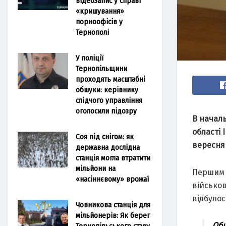
відеозапис у справі
«кришування»
порноофісів у
Тернополі
У поліції
Тернопільщини
проходять масштабні
обшуки: керівнику
слідчого управління
оголосили підозру
В начал
області 
Соя під снігом: як
вересн
державна дослідна
станція могла втратити
мільйони на
Першим 
«насіннєвому» врожаї
військов
відбулос
Човникова станція для
мільйонерів: Як берег
Обш
Тернопільського ставу