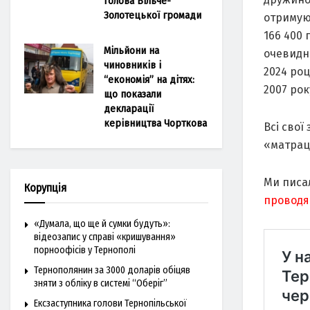
голова Більче-
Золотецької громади
отримуют
166 400 
Мільйони на
очевидно
чиновників і
2024 роц
“економія” на дітях:
2007 рок
що показали
декларації
керівництва Чорткова
Всі свої
«матрацо
Ми писа
Корупція
проводя
«Думала, що ще й сумки будуть»:
відеозапис у справі «кришування»
порноофісів у Тернополі
Тернополянин за 3000 доларів обіцяв
зняти з обліку в системі “Оберіг”
Ексзаступника голови Тернопільської