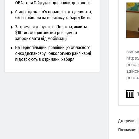
ОВА Ігоря Гайдука відправили до колонії
Стало відоме ім’я почаївського депутата,
якого піймали на великому хабарі у Києві
Затримали депутата з Почаєва, який за
$10 тис. обіцяв зняти з розшуку та
забронювати від мобілізації
На Тернопільщині працівницю обласного
онкодиспансеру і онкологиню райлікарні
підозрюють в отриманні хабаря
Джерело:
Позначки: