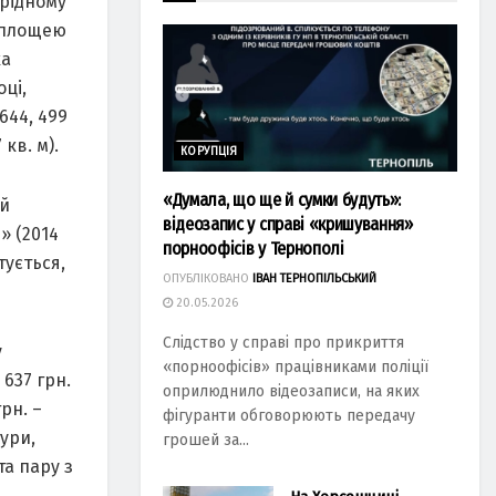
 рідному
к площею
ка
ці,
 644, 499
кв. м).
КОРУПЦІЯ
«Думала, що ще й сумки будуть»:
ий
відеозапис у справі «кришування»
» (2014
порноофісів у Тернополі
тується,
ОПУБЛІКОВАНО
ІВАН ТЕРНОПІЛЬСЬКИЙ
20.05.2026
Слідство у справі про прикриття
у
«порноофісів» працівниками поліції
637 грн.
оприлюднило відеозаписи, на яких
рн. –
фігуранти обговорюють передачу
тури,
грошей за...
та пару з