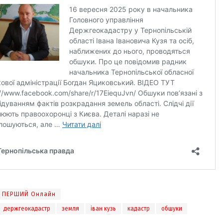
ПЕРШИЙ Онлайн
держгеокадастр
земля
іван кузь
кадастр
обшуки