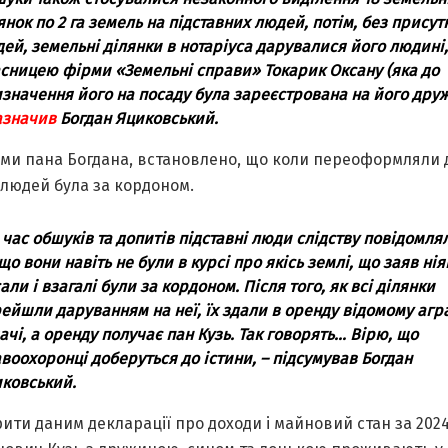
янок по 2 га земель на підставних людей, потім, без присут
ей, земельні ділянки в нотаріуса дарувалися його людині,
сницею фірми «Земельні справи» Токарик Оксану (яка до
значення його на посаду була зареєстрована на його друж
азначив
Богдан Яциковський.
ами пана Богдана, встановлено, що коли переоформляли 
 людей була за кордоном.
 час обшуків та допитів підставні люди слідству повідомля
 що вони навіть не були в курсі про якісь землі, що заяв нія
али і взагалі були за кордоном. Після того, як всі ділянки
ейшли даруванням на неї, їх здали в оренду відомому агр
ачі, а оренду получає пан Кузь. Так говорять… Вірю, що
воохоронці доберуться до істини, – підсумував Богдан
ковський.
ити даним декларації про доходи і майновий стан за 2024