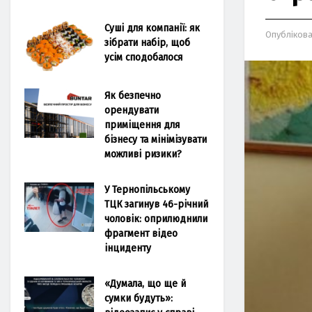
Суші для компанії: як
Опубліков
зібрати набір, щоб
усім сподобалося
Як безпечно
орендувати
приміщення для
бізнесу та мінімізувати
можливі ризики?
У Тернопільському
ТЦК загинув 46-річний
чоловік: оприлюднили
фрагмент відео
інциденту
«Думала, що ще й
сумки будуть»: