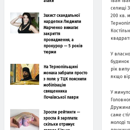
Іван Ів
атаки
селищі З
Захист скандальної
200 кв. 
нардепки Людмили
Тернопіл
Марченко вимагає
Костільн
закриття
квадратн
провадження, а
прокурор — 5 років
тюрми
У власно
будинок 
На Тернопільщині
рік випу
монаха забрали просто
якщо вір
з поля: у ТЦК пояснили
мобілізацію
священника
У минуло
Почаївської лаври
Головном
Дружина
Зросли рейтинги —
саме сті
зросла й зарплата:
молоді т
скільки отримує
дружиною