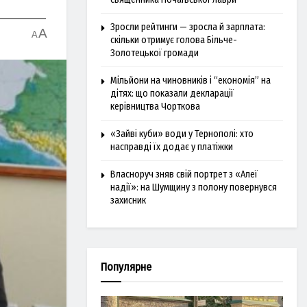
Зросли рейтинги — зросла й зарплата:
A
A
скільки отримує голова Більче-
Золотецької громади
Мільйони на чиновників і “економія” на
дітях: що показали декларації
керівництва Чорткова
«Зайві куби» води у Тернополі: хто
насправді їх додає у платіжки
Власноруч зняв свій портрет з «Алеї
надії»: на Шумщину з полону повернувся
захисник
Популярне