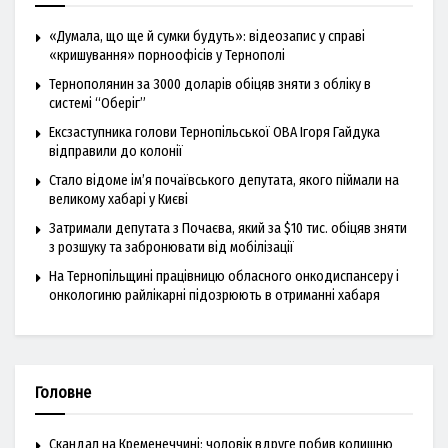
«Думала, що ще й сумки будуть»: відеозапис у справі
«кришування» порноофісів у Тернополі
Тернополянин за 3000 доларів обіцяв зняти з обліку в
системі “Оберіг”
Ексзаступника голови Тернопільської ОВА Ігоря Гайдука
відправили до колонії
Стало відоме ім’я почаївського депутата, якого піймали на
великому хабарі у Києві
Затримали депутата з Почаєва, який за $10 тис. обіцяв зняти
з розшуку та забронювати від мобілізації
На Тернопільщині працівницю обласного онкодиспансеру і
онкологиню райлікарні підозрюють в отриманні хабаря
Головне
Скандал на Кременеччині: чоловік вдруге побив колишню