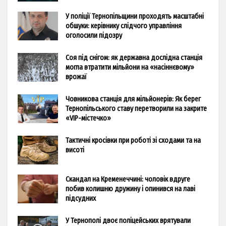
У поліції Тернопільщини проходять масштабні
обшуки: керівнику слідчого управління
оголосили підозру
Соя під снігом: як державна дослідна станція
могла втратити мільйони на «насіннєвому»
врожаї
Човникова станція для мільйонерів: Як берег
Тернопільського ставу перетворили на закрите
«VIP-містечко»
Тактичні кросівки при роботі зі сходами та на
висоті
Скандал на Кременеччині: чоловік вдруге
побив колишню дружину і опинився на лаві
підсудних
У Тернополі двоє поліцейських врятували