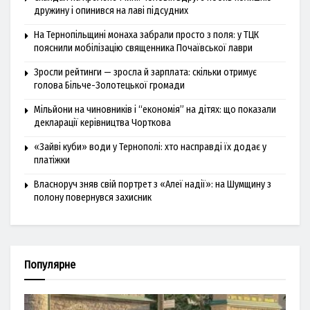
дружину і опинився на лаві підсудних
На Тернопільщині монаха забрали просто з поля: у ТЦК
пояснили мобілізацію священника Почаївської лаври
Зросли рейтинги — зросла й зарплата: скільки отримує
голова Більче-Золотецької громади
Мільйони на чиновників і “економія” на дітях: що показали
декларації керівництва Чорткова
«Зайві куби» води у Тернополі: хто насправді їх додає у
платіжки
Власноруч зняв свій портрет з «Алеї надії»: на Шумщину з
полону повернувся захисник
Популярне