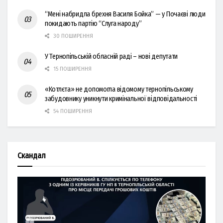
“Мені набридла брехня Василя Бойка” — у Почаєві люди
покидають партію “Слуга народу”
30 ПОШИРЕННЯ
У Тернопільській обласній раді – нові депутати
15 ПОШИРЕННЯ
«Котлєта» не допомогла відомому тернопільському
забудовнику уникнути кримінальної відповідальності
54 ПОШИРЕННЯ
Скандал