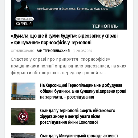
КОРУПЦІЯ
«Думала, що ще й сумки будуть»: відеозапис у справі
«кришування» порноофісів у Тернополі
ОПУБЛІКОВАНО
ІВАН ТЕРНОПІЛЬСЬКИЙ
20.05.2026
Слідство у справі про прикриття «порноофісів»
працівниками поліції оприлюднило відеозаписи, на яких
фігуранти обговорюють передачу грошей за...
На Херсонщині Тернопільщина не добудував
обіцяні будинки, а на Сумщину відправив гроші
на зарплати, – розслідування
Скандал у Тернополі: смерть військового
хірурга знову в центрі уваги після
розслідування Яніни Соколової
Скандал у Микулинецькій громаді: активіст