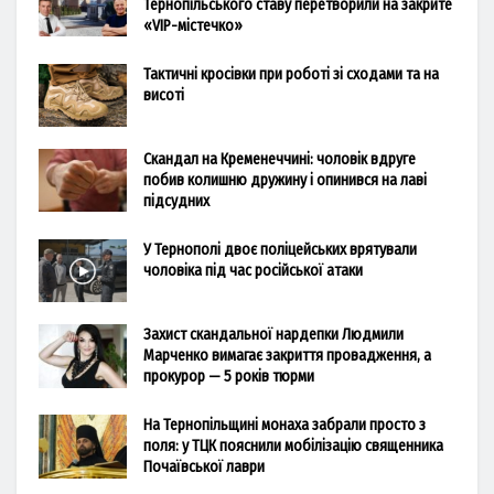
Тернопільського ставу перетворили на закрите
«VIP-містечко»
Тактичні кросівки при роботі зі сходами та на
висоті
Скандал на Кременеччині: чоловік вдруге
побив колишню дружину і опинився на лаві
підсудних
У Тернополі двоє поліцейських врятували
чоловіка під час російської атаки
Захист скандальної нардепки Людмили
Марченко вимагає закриття провадження, а
прокурор — 5 років тюрми
На Тернопільщині монаха забрали просто з
поля: у ТЦК пояснили мобілізацію священника
Почаївської лаври