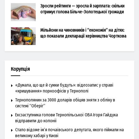
Зросли рейтинги — зросла й зарплата: скільки
отримує голова Більче-Золотецької громади
Мільйони на чиновників і “економія” на дітях:
що показали декларації керівництва Чорткова
Корупція
«Думала, що ще й сумки будуть»: відеозапис у справі
«кришування» порноофісів у Тернополі
Тернополянин за 3000 доларів обіцяв зняти з обліку в
системі “Оберіг”
Ексзаступника голови Тернопільської ОВА Ігоря Гайдука
відправили до колонії
Стало відоме ім’я почаївського депутата, якого піймали на
великому хабарі у Києві