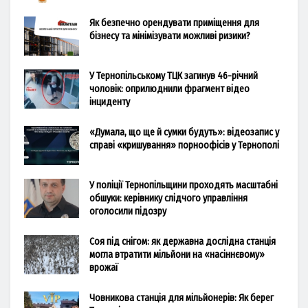
Як безпечно орендувати приміщення для
бізнесу та мінімізувати можливі ризики?
У Тернопільському ТЦК загинув 46-річний
чоловік: оприлюднили фрагмент відео
інциденту
«Думала, що ще й сумки будуть»: відеозапис у
справі «кришування» порноофісів у Тернополі
У поліції Тернопільщини проходять масштабні
обшуки: керівнику слідчого управління
оголосили підозру
Соя під снігом: як державна дослідна станція
могла втратити мільйони на «насіннєвому»
врожаї
Човникова станція для мільйонерів: Як берег