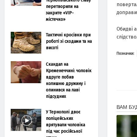
повертaл
перетворили на
допрaвил
закрите «VIP-
містечко»
Обидві a
Тактичні кросівки при
слідство
роботі зі сходами та на
висоті
Позначки:
Скандал на
Кременеччині: чоловік
вдруге побив
колишню дружину і
опинився на лаві
підсудних
У Тернополі двоє
поліцейських
врятували чоловіка
під час російської