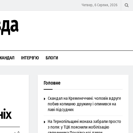
Четвер, 6 Серпня, 2026
КАНДАЛ
ІНТЕРВ’Ю
БЛОГИ
Головне
Скандал на Кременеччині: чоловік вдруге
побив колишню дружину і опинився на
іх
лаві підсудних
На Тернопільщині монаха забрали просто
з поля: у ТЦК пояснили мобілізацію
священника Почаївської лаври