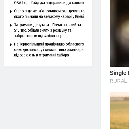
ОВА Ігоря Гайдука відправили до колонії
Стало відоме ім’я почаївського депутата,
якого піймали на великому хабарі у Києві
Затримали депутата з Почаєва, який за
$10 тис. обіцяв зняти з розшуку та
забронювати від мобілізації
На Тернопільщині працівницю обласного
онкодиспансеру і онкологиню райлікарні
підозрюють в отриманні хабаря