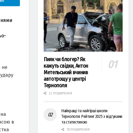
am
ннями
ьо-
Пияк чи блогер? Як
кажуть свідки, Антон
в не
Метельський вчинив
 удaру
автотрощу у центрі
Тернополя
22 ПОШИРЕННЯ
Найкращі та найгірші школи
чнa
Тернополя: Рейтинг 2025 з відгуками
aсою в
та статистикою
сткa
78 ПОШИРЕННЯ