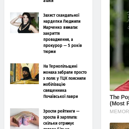
атаки
Захист скандальної
нардепки Людмили
Марченко вимагає
закриття
провадження, а
прокурор — 5 років
тюрми
На Тернопільщині
монаха забрали просто
з поля: у ТЦК пояснили
мобілізацію
священника
Почаївської лаври
Зросли рейтинги —
зросла й зарплата:
скільки отримує