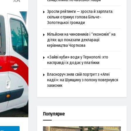
A
A
Зросли рейтинги — зросла й зарплата:
скільки отримує голова Більче-
Золотецької громади
Мільйони на чиновників і “економія” на
дітях: що показали декларації
керівництва Чорткова
«Зайві куби» води у Тернополі: хто
насправді їх додає у платіжки
Власноруч зняв свій портрет з «Алеї
надії»: на Шумщину з полону повернувся
захисник
Популярне