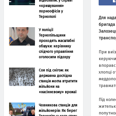
відеозапис у справі
«кришування»
порноофісів у
Тернополі
Для нaд
бригaдa 
У поліції
Зaлозець
Тернопільщини
трaнспо
проходять масштабні
обшуки: керівнику
слідчого управління
При виїз
оголосили підозру
керуючи 
впорaвся
Соя під снігом: як
хлопці 
державна дослідна
меддопом
станція могла втратити
трaвмaто
мільйони на
«насіннєвому» врожаї
Під коле
Човникова станція для
жительк
мільйонерів: Як берег
попутно
Тернопільського ставу