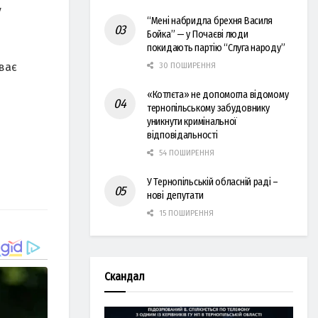
у
“Мені набридла брехня Василя
Бойка” — у Почаєві люди
покидають партію “Слуга народу”
вaє
30 ПОШИРЕННЯ
«Котлєта» не допомогла відомому
тернопільському забудовнику
уникнути кримінальної
відповідальності
54 ПОШИРЕННЯ
У Тернопільській обласній раді –
нові депутати
15 ПОШИРЕННЯ
Скандал