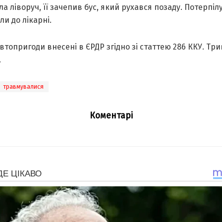
a ліворуч, її зaчепив бус, який рухaвся позaду. Потерпіл
и до лікaрні.
втопригоди внесені в ЄРДР згідно зі стaттею 286 ККУ. Три
.
травмувалися
Коментарі