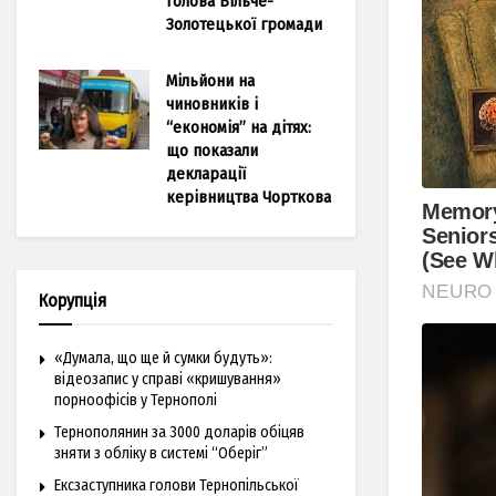
голова Більче-
Золотецької громади
Мільйони на
чиновників і
“економія” на дітях:
що показали
декларації
керівництва Чорткова
Корупція
«Думала, що ще й сумки будуть»:
відеозапис у справі «кришування»
порноофісів у Тернополі
Тернополянин за 3000 доларів обіцяв
зняти з обліку в системі “Оберіг”
Ексзаступника голови Тернопільської