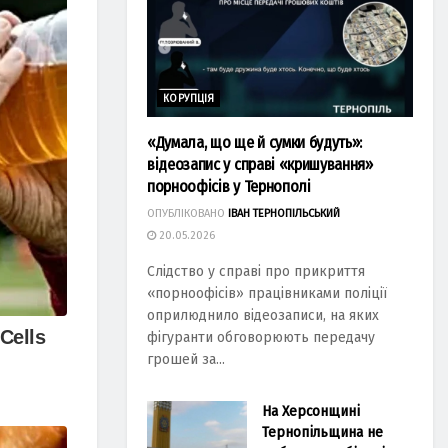
КОРУПЦІЯ
«Думала, що ще й сумки будуть»:
відеозапис у справі «кришування»
порноофісів у Тернополі
ОПУБЛІКОВАНО
ІВАН ТЕРНОПІЛЬСЬКИЙ
20.05.2026
Слідство у справі про прикриття
«порноофісів» працівниками поліції
оприлюднило відеозаписи, на яких
фігуранти обговорюють передачу
грошей за...
На Херсонщині
Тернопільщина не