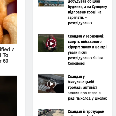
добудував обіцяні
будинки, а на Сумщину
відправив гроші на
зарплати, –
розслідування
Скандал у Тернополі:
смерть військового
хірурга знову в центрі
уваги після
розслідування Яніни
Соколової
Скандал у
Микулинецькій
громаді: активіст
заявив про тепло в
раді та холод у школах
Скандал із тротуаром