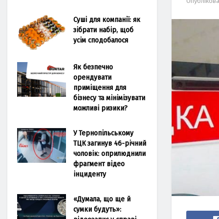
Опубліков
Суші для компанії: як
зібрати набір, щоб
усім сподобалося
Як безпечно
орендувати
приміщення для
бізнесу та мінімізувати
можливі ризики?
У Тернопільському
ТЦК загинув 46-річний
чоловік: оприлюднили
фрагмент відео
інциденту
«Думала, що ще й
сумки будуть»: