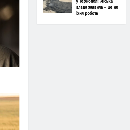
у Тернополі: міська
влада заявила – це не
їхня робота