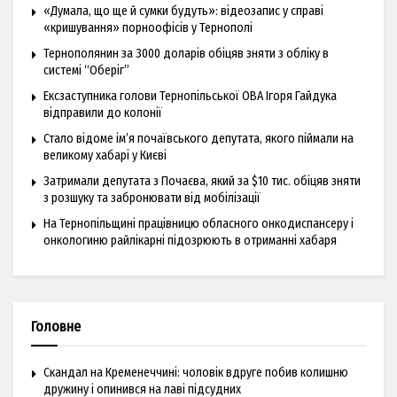
«Думала, що ще й сумки будуть»: відеозапис у справі
«кришування» порноофісів у Тернополі
Тернополянин за 3000 доларів обіцяв зняти з обліку в
системі “Оберіг”
Ексзаступника голови Тернопільської ОВА Ігоря Гайдука
відправили до колонії
Стало відоме ім’я почаївського депутата, якого піймали на
великому хабарі у Києві
Затримали депутата з Почаєва, який за $10 тис. обіцяв зняти
з розшуку та забронювати від мобілізації
На Тернопільщині працівницю обласного онкодиспансеру і
онкологиню райлікарні підозрюють в отриманні хабаря
Головне
Скандал на Кременеччині: чоловік вдруге побив колишню
дружину і опинився на лаві підсудних