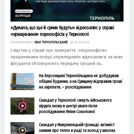
КОРУПЦІЯ
«Думала, що ще й сумки будуть»: відеозапис у справі
«кришування» порноофісів у Тернополі
ОПУБЛІКОВАНО
ІВАН ТЕРНОПІЛЬСЬКИЙ
20.05.2026
Слідство у справі про прикриття «порноофісів»
працівниками поліції оприлюднило відеозаписи, на яких
фігуранти обговорюють передачу грошей за...
На Херсонщині Тернопільщина не добудував
обіцяні будинки, а на Сумщину відправив гроші
на зарплати, – розслідування
Скандал у Тернополі: смерть військового
хірурга знову в центрі уваги після
розслідування Яніни Соколової
Скандал у Микулинецькій громаді: активіст
заявив про тепло в раді та холод у школах