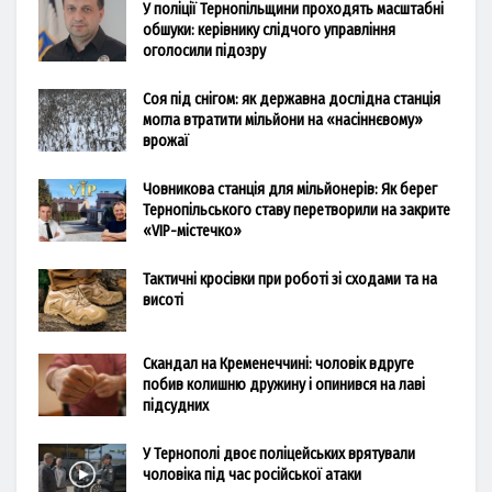
У поліції Тернопільщини проходять масштабні
обшуки: керівнику слідчого управління
оголосили підозру
Соя під снігом: як державна дослідна станція
могла втратити мільйони на «насіннєвому»
врожаї
Човникова станція для мільйонерів: Як берег
Тернопільського ставу перетворили на закрите
«VIP-містечко»
Тактичні кросівки при роботі зі сходами та на
висоті
Скандал на Кременеччині: чоловік вдруге
побив колишню дружину і опинився на лаві
підсудних
У Тернополі двоє поліцейських врятували
чоловіка під час російської атаки