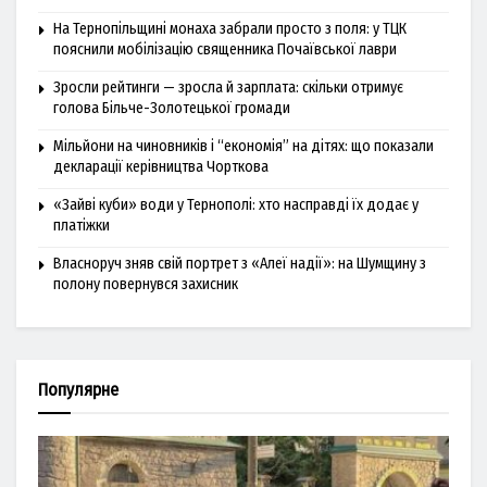
На Тернопільщині монаха забрали просто з поля: у ТЦК
пояснили мобілізацію священника Почаївської лаври
Зросли рейтинги — зросла й зарплата: скільки отримує
голова Більче-Золотецької громади
Мільйони на чиновників і “економія” на дітях: що показали
декларації керівництва Чорткова
«Зайві куби» води у Тернополі: хто насправді їх додає у
платіжки
Власноруч зняв свій портрет з «Алеї надії»: на Шумщину з
полону повернувся захисник
Популярне