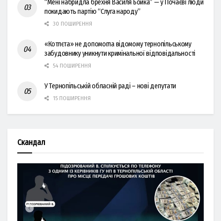
“Мені набридла брехня Василя Бойка” — у Почаєві люди
покидають партію “Слуга народу”
30 ПОШИРЕННЯ
«Котлєта» не допомогла відомому тернопільському
забудовнику уникнути кримінальної відповідальності
54 ПОШИРЕННЯ
У Тернопільській обласній раді – нові депутати
15 ПОШИРЕННЯ
Скандал