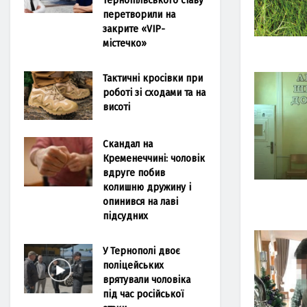
перетворили на
закрите «VIP-
містечко»
Тактичні кросівки при
роботі зі сходами та на
висоті
Скандал на
Кременеччині: чоловік
вдруге побив
колишню дружину і
опинився на лаві
підсудних
У Тернополі двоє
поліцейських
врятували чоловіка
під час російської