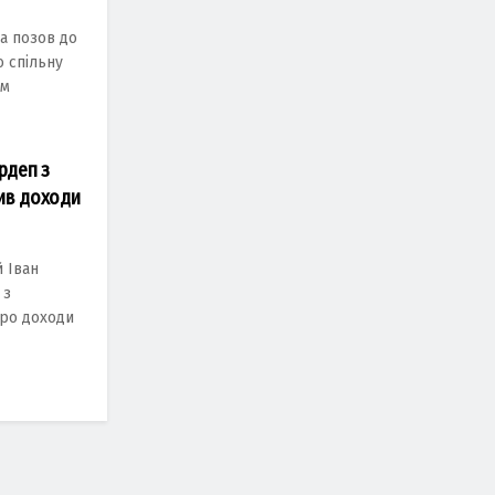
a позов до
 спільну
им
рдеп з
ив доходи
й Іван
 з
ро доходи