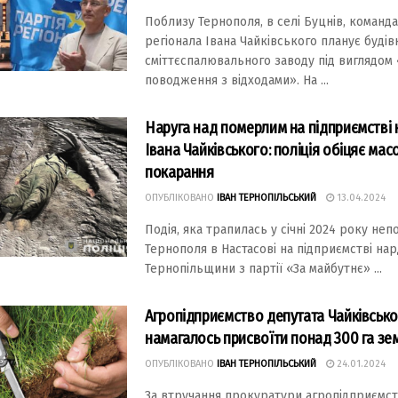
Поблизу Тернополя, в селі Буцнів, команда
регіонала Івана Чайківського планує буді
сміттєспалювального заводу під виглядом
поводження з відходами». На ...
Наруга над померлим на підприємстві
Івана Чайківського: поліція обіцяє мас
покарання
ОПУБЛІКОВАНО
ІВАН ТЕРНОПІЛЬСЬКИЙ
13.04.2024
Подія, яка трапилась у січні 2024 року неп
Тернополя в Настасові на підприємстві нар
Тернопільщини з партії «За майбутнє» ...
Агропідприємство депутата Чайківськ
намагалось присвоїти понад 300 га зе
ОПУБЛІКОВАНО
ІВАН ТЕРНОПІЛЬСЬКИЙ
24.01.2024
За втручання прокуратури агропідприємс