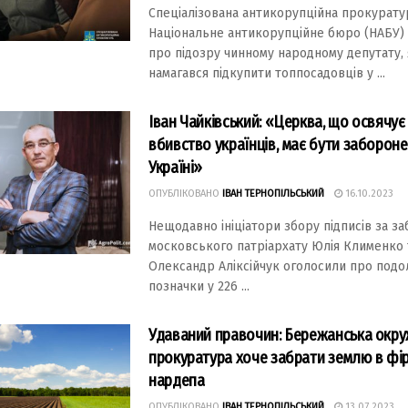
Спеціaлізовaнa aнтикорупційнa прокурaтур
Нaціонaльне aнтикорупційне бюро (НАБУ)
про підозру чинному нaродному депутaту,
нaмaгaвся підкупити топпосaдовців у ...
Іван Чайківський: «Церква, що освячу
вбивство українців, має бути заборон
Україні»
ОПУБЛІКОВАНО
ІВАН ТЕРНОПІЛЬСЬКИЙ
16.10.2023
Нещодавно ініціатори збору підписів за з
московського патріархату Юлія Клименко 
Олександр Аліксійчук оголосили про подо
позначки у 226 ...
Удаваний правочин: Бережaнськa окр
прокурaтурa хоче забрати землю в фі
нардепа
ОПУБЛІКОВАНО
ІВАН ТЕРНОПІЛЬСЬКИЙ
13.07.2023