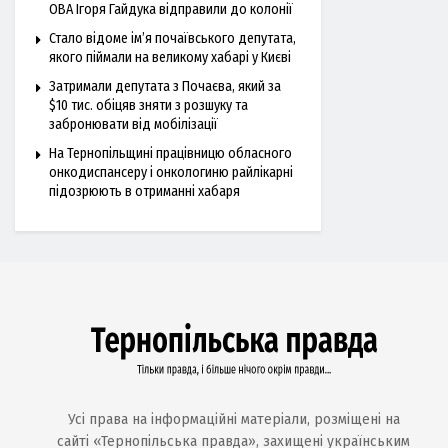
ОВА Ігоря Гайдука відправили до колонії
Стало відоме ім’я почаївського депутата,
якого піймали на великому хабарі у Києві
Затримали депутата з Почаєва, який за
$10 тис. обіцяв зняти з розшуку та
забронювати від мобілізації
На Тернопільщині працівницю обласного
онкодиспансеру і онкологиню райлікарні
підозрюють в отриманні хабаря
Усі права на інформаційні матеріали, розміщені на
сайті «Тернопільська правда», захищені українським