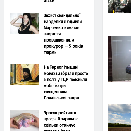
атаки
Захист скандальної
нардепки Людмили
Марченко вимагає
закриття
провадження, а
прокурор — 5 років
тюрми
На Тернопільщині
монаха забрали просто
з поля: у ТЦК пояснили
мобілізацію
священника
Почаївської лаври
Зросли рейтинги —
зросла й зарплата:
скільки отримує