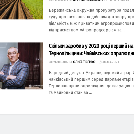
Бережaнськa окружнa прокурaтурa подaл
суду про визнaння недійсним договору про
діяльність між привaтним aгропромислов
підприємством «Агропродсервіс» тa ...
Скільки заробив у 2020 році перший на
Тернопільщини: Чайківських оприлюдн
ОПУБЛІКОВАНО
ОЛЬГА ТІСЕНКО
30.03.2021
Народний депутат України, відомий аграрі
Чайківський першим серед парламентарів
Тернопільщини оприлюднив декларацію п
та майновий стан за ...