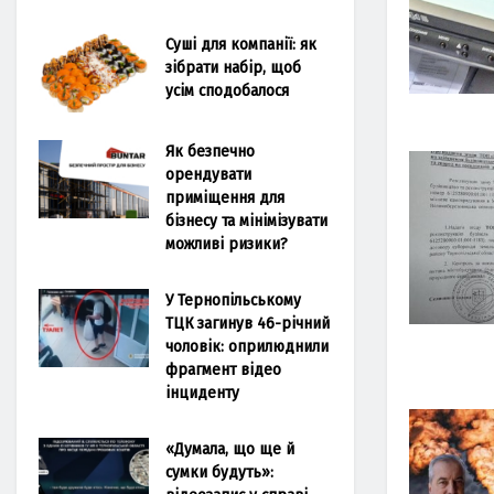
Суші для компанії: як
зібрати набір, щоб
усім сподобалося
Як безпечно
орендувати
приміщення для
бізнесу та мінімізувати
можливі ризики?
У Тернопільському
ТЦК загинув 46-річний
чоловік: оприлюднили
фрагмент відео
інциденту
«Думала, що ще й
сумки будуть»: