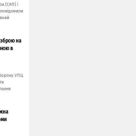
a (САП) і
 повідомили
 який
є зброю на
еною в
аборону УПЦ
та
лання
ужнa
рми