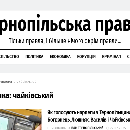
СПІЛЬСТВО
ПОЛІТИКА
ЕКОНОМІКА
КОРУПЦІЯ
КРИМІНАЛ
С
значки
чайківський
чка:
чайківський
Як голосують нардепи з Тернопільщин
Богданець, Люшняк, Василів і Чайківсь
ОПУБЛІКОВАНО
ІВАН ТЕРНОПІЛЬСЬКИЙ
22.07.2025