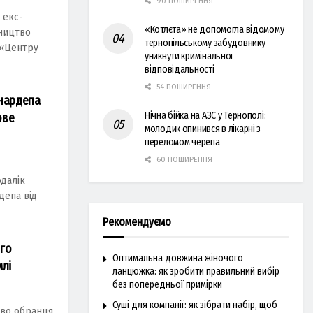
90 ПОШИРЕННЯ
 екс-
«Котлєта» не допомогла відомому
вництво
тернопільському забудовнику
 «Центру
уникнути кримінальної
відповідальності
54 ПОШИРЕННЯ
 нардепа
Нічна бійка на АЗС у Тернополі:
ове
молодик опинився в лікарні з
переломом черепа
60 ПОШИРЕННЯ
одалік
депа від
Рекомендуємо
ого
Оптимальна довжина жіночого
млі
ланцюжка: як зробити правильний вибір
без попередньої примірки
Суші для компанії: як зібрати набір, щоб
тво обранця