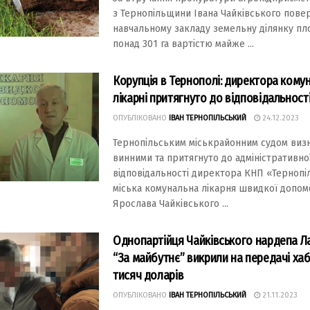
з Тернопільщини Івана Чайківського пове
навчальному закладу земельну ділянку п
понад 301 га вартістю майже ...
Корупція в Тернополі: директора кому
лікарні притягнуто до відповідальност
ОПУБЛІКОВАНО
ІВАН ТЕРНОПІЛЬСЬКИЙ
24.12.2023
Тернопільським міськрайонним судом виз
винними та притягнуто до адміністративно
відповідальності директора КНП «Тернопі
міська комунальна лікарня швидкої допом
Ярослава Чайківського ...
Однопартійця Чайківського нардепа Л
“За майбутнє” викрили на передачі ха
тисяч доларів
ОПУБЛІКОВАНО
ІВАН ТЕРНОПІЛЬСЬКИЙ
21.11.2023