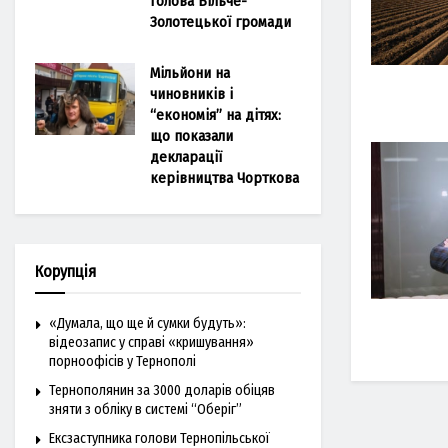
голова Більче-
Золотецької громади
Мільйони на
чиновників і
“економія” на дітях:
що показали
декларації
керівництва Чорткова
Корупція
«Думала, що ще й сумки будуть»:
відеозапис у справі «кришування»
порноофісів у Тернополі
Тернополянин за 3000 доларів обіцяв
зняти з обліку в системі “Оберіг”
Ексзаступника голови Тернопільської