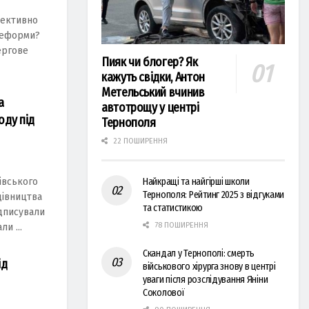
фективно
реформи?
ергове
Пияк чи блогер? Як
кажуть свідки, Антон
Метельський вчинив
а
автотрощу у центрі
оду під
Тернополя
22 ПОШИРЕННЯ
івського
Найкращі та найгірші школи
Тернополя: Рейтинг 2025 з відгуками
дівництва
та статистикою
ідписували
78 ПОШИРЕННЯ
и ...
Скандал у Тернополі: смерть
ід
військового хірурга знову в центрі
уваги після розслідування Яніни
Соколової