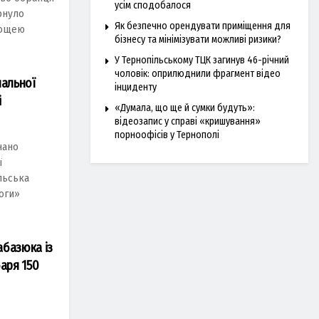
усім сподобалося
рнуло
Як безпечно орендувати приміщення для
лощею
бізнесу та мінімізувати можливі ризики?
У Тернопільському ТЦК загинув 46-річний
чоловік: оприлюднили фрагмент відео
нальної
інциденту
і
«Думала, що ще й сумки будуть»:
відеозапис у справі «кришування»
порноофісів у Тернополі
нано
ї
льська
оги»
абазюка із
баря 150