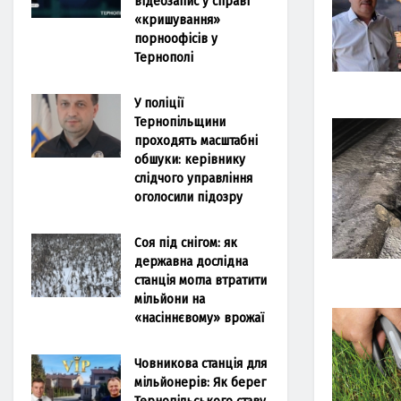
відеозапис у справі
«кришування»
порноофісів у
Тернополі
У поліції
Тернопільщини
проходять масштабні
обшуки: керівнику
слідчого управління
оголосили підозру
Соя під снігом: як
державна дослідна
станція могла втратити
мільйони на
«насіннєвому» врожаї
Човникова станція для
мільйонерів: Як берег
Тернопільського ставу