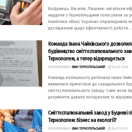
Богданець, Василів, Люшняк: наскільки е
нардепи з Тернопільщини голосували за 
Аналітики «Вокс Україна» оприлюднили ч
дослідження щодо ефективності роботи ...
Команда Івана Чайківського дозволил
будівництво сміттєспалювального зав
Тернополем, а тепер відхрещується
ОПУБЛІКОВАНО
ІВАН ТЕРНОПІЛЬСЬКИЙ
03.03.2025
Команда колишнього регіонала Івана Чайк
виявилася причетною до скандального бу
сміттєспалювального заводу. Саме вони п
документи, давали погодження та відкривал
Сміттєспалювальний завод у Буцневі п
Тернополем: бізнес на екології?
ОПУБЛІКОВАНО
ІВАН ТЕРНОПІЛЬСЬКИЙ
18.02.2025