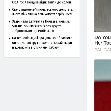
ОВА Ігоря Гайдука відправили до колонії
Стало відоме ім’я почаївського депутата,
якого піймали на великому хабарі у Києві
Затримали депутата з Почаєва, який за
$10 тис. обіцяв зняти з розшуку та
забронювати від мобілізації
На Тернопільщині працівницю обласного
онкодиспансеру і онкологиню райлікарні
підозрюють в отриманні хабаря