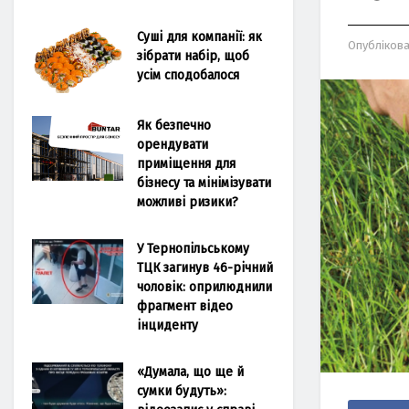
Суші для компанії: як
Опубліков
зібрати набір, щоб
усім сподобалося
Як безпечно
орендувати
приміщення для
бізнесу та мінімізувати
можливі ризики?
У Тернопільському
ТЦК загинув 46-річний
чоловік: оприлюднили
фрагмент відео
інциденту
«Думала, що ще й
сумки будуть»: