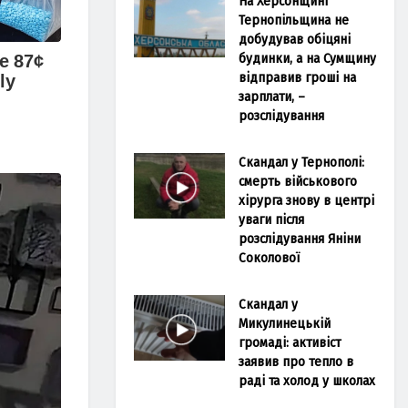
На Херсонщині
Тернопільщина не
добудував обіцяні
будинки, а на Сумщину
відправив гроші на
зарплати, –
розслідування
Скандал у Тернополі:
смерть військового
хірурга знову в центрі
уваги після
розслідування Яніни
Соколової
Скандал у
Микулинецькій
громаді: активіст
заявив про тепло в
раді та холод у школах