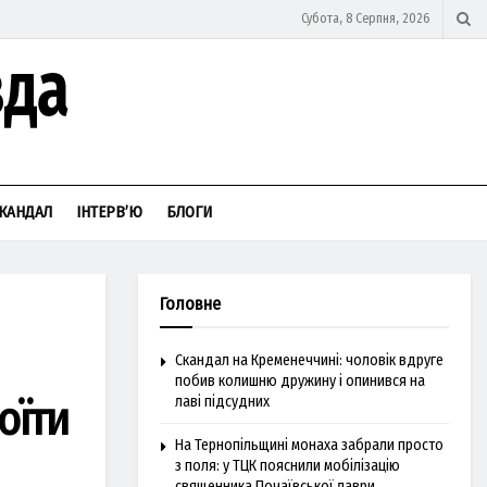
Субота, 8 Серпня, 2026
КАНДАЛ
ІНТЕРВ’Ю
БЛОГИ
Головне
Скандал на Кременеччині: чоловік вдруге
побив колишню дружину і опинився на
оїти
лаві підсудних
На Тернопільщині монаха забрали просто
з поля: у ТЦК пояснили мобілізацію
священника Почаївської лаври