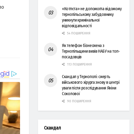
ло
«Котлєта» не допомогла відомому
тернопільському забудовнику
уникнути кримінальної
відповідальності
54 ПОШИРЕННЯ
Як телефон бізнесмена з
Тернопільщини вивів НАБУ на топ-
посадовців
113 ПОШИРЕННЯ
Скандал у Тернополі: смерть
військового хірурга знову в центрі
уваги після розслідування Яніни
Соколової
90 ПОШИРЕННЯ
Скандал