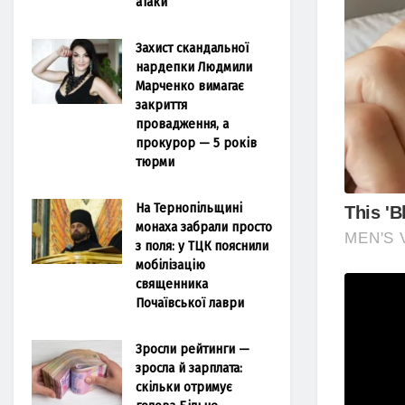
атаки
Захист скандальної
нардепки Людмили
Марченко вимагає
закриття
провадження, а
прокурор — 5 років
тюрми
На Тернопільщині
монаха забрали просто
з поля: у ТЦК пояснили
мобілізацію
священника
Почаївської лаври
Зросли рейтинги —
зросла й зарплата:
скільки отримує