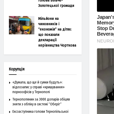
голова Більче-
Золотецької громади
Мільйони на
чиновників і
“економія” на дітях:
що показали
декларації
керівництва Чорткова
Корупція
«Думала, що ще й сумки будуть»:
відеозапис у справі «кришування»
порноофісів у Тернополі
Тернополянин за 3000 доларів обіцяв
зняти з обліку в системі “Оберіг”
Ексзаступника голови Тернопільської