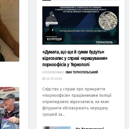
КОРУПЦІЯ
«Думала, що ще й сумки будуть»:
відеозапис у справі «кришування»
порноофісів у Тернополі
ОПУБЛІКОВАНО
ІВАН ТЕРНОПІЛЬСЬКИЙ
20.05.2026
Слідство у справі про прикриття
«порноофісів» працівниками поліції
оприлюднило відеозаписи, на яких
фігуранти обговорюють передачу
грошей за...