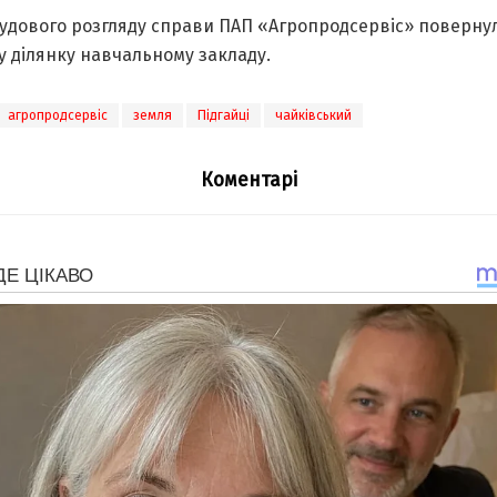
 судового розгляду справи ПАП «Агропродсервіс» поверну
у ділянку навчальному закладу.
агропродсервіс
земля
Підгайці
чайківський
Коментарі