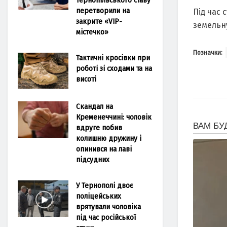
перетворили на
Під час
закрите «VIP-
земельн
містечко»
Позначки:
Тактичні кросівки при
роботі зі сходами та на
висоті
Скандал на
Кременеччині: чоловік
вдруге побив
колишню дружину і
опинився на лаві
підсудних
У Тернополі двоє
поліцейських
врятували чоловіка
під час російської