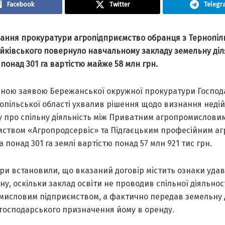
Facebook
Twitter
Telegr
чання прокуратури агропідприємство обранця з Тернопі
айківського повернуло навчальному закладу земельну ді
онад 301 га вартістю майже 58 млн грн.
вною заявою Бережанської окружної прокуратури Госпо
нопільської області ухвалив рішення щодо визнання неді
у про спільну діяльність між Приватним агропромислови
мством «Агропродсервіс» та Підгаєцьким професійним а
а понад 301 га землі вартістю понад 57 млн 921 тис грн.
ри встановили, що вказаний договір містить ознаки уда
у, оскільки заклад освіти не проводив спільної діяльност
мисловим підприємством, а фактично передав земельну 
огосподарського призначення йому в оренду.