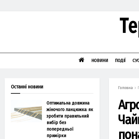
НОВИНИ
ПОДІЇ
СУ
Останні новини
Головна
Агр
Оптимальна довжина
жіночого ланцюжка: як
Чай
зробити правильний
вибір без
попередньої
пон
примірки