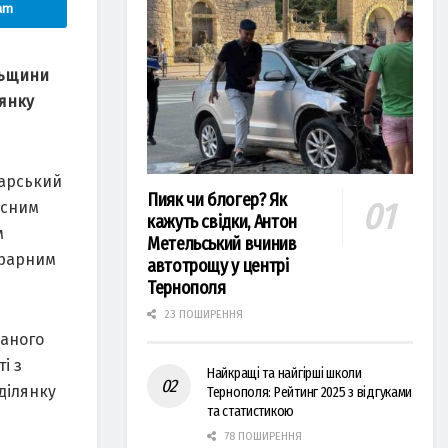
am
льщини
лянку
дарський
Пияк чи блогер? Як
йсним
кажуть свідки, Антон
м
Метельський вчинив
грарним
автотрощу у центрі
Тернополя
23 ПОШИРЕННЯ
ваного
і з
Найкращі та найгірші школи
ділянку
Тернополя: Рейтинг 2025 з відгуками
та статистикою
78 ПОШИРЕННЯ