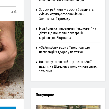
Зросли рейтинги — зросла й зарплата:
A
A
скільки отримує голова Більче-
Золотецької громади
Мільйони на чиновників і “економія” на
дітях: що показали декларації
керівництва Чорткова
«Зайві куби» води у Тернополі: хто
насправді їх додає у платіжки
Власноруч зняв свій портрет з «Алеї
надії»: на Шумщину з полону повернувся
захисник
Популярне