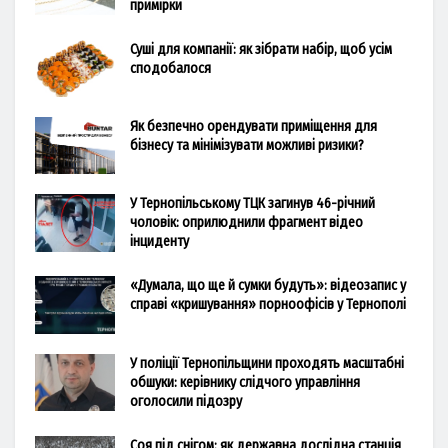
примірки
Суші для компанії: як зібрати набір, щоб усім
сподобалося
Як безпечно орендувати приміщення для
бізнесу та мінімізувати можливі ризики?
У Тернопільському ТЦК загинув 46-річний
чоловік: оприлюднили фрагмент відео
інциденту
«Думала, що ще й сумки будуть»: відеозапис у
справі «кришування» порноофісів у Тернополі
У поліції Тернопільщини проходять масштабні
обшуки: керівнику слідчого управління
оголосили підозру
Соя під снігом: як державна дослідна станція