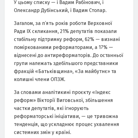
У цьому списку — і Вадим Рабінович, і
Олександр Дубінський, і Вадим Столар.
Загалом, за п’ять років роботи Верховної
Ради ІХ скликання, 21% депутатів показали
стабільну підтримку реформ, 62% — визнані
поміркованими реформаторами, а 17% —
віднесені до антиреформаторів. До останньої
групи належать здебільшого представники
фракцій «Батьківщина», «За майбутнє» та
колишні члени ОПЗЖ.
За словами аналітикині проєкту «Індекс
реформ» Вікторії Виговської, збільшення
частки депутатів, які ігнорують
реформаторські ініціативи, — це тривожна
тенденція, що ускладнює процес ухвалення
системних змін у країні.