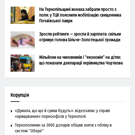
На Тернопільщині монаха забрали просто з
поля: у ТЦК пояснили мобілізацію священника
Почаївської лаври
Зросли рейтинги — зросла й зарплата: скільки
отримує голова Більче-Золотецької громади
Мільйони на чиновників і “економія” на дітях:
що показали декларації керівництва Чорткова
Корупція
«Думала, що ще й сумки будуть»: відеозапис у справі
«кришування» порноофісів у Тернополі
Тернополянин за 3000 доларів обіцяв зняти з обліку в
системі “Оберіг”