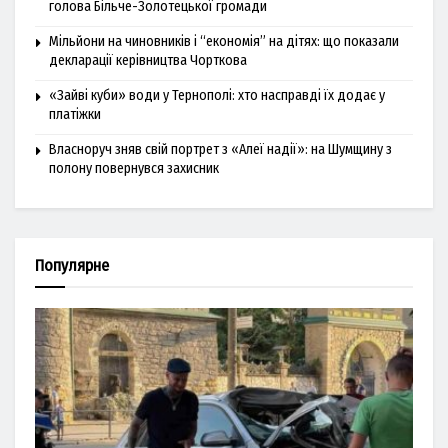
голова Більче-Золотецької громади
Мільйони на чиновників і “економія” на дітях: що показали
декларації керівництва Чорткова
«Зайві куби» води у Тернополі: хто насправді їх додає у
платіжки
Власноруч зняв свій портрет з «Алеї надії»: на Шумщину з
полону повернувся захисник
Популярне