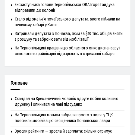
Ексзаступника голови Тернопільської ОВА Ігоря Гайдука
відправили до колонії
Стало відоме ім’я почаївського депутата, якого піймали на
великому хабарі у Києві
Затримали депутата з Почаєва, який за $10 тис. обіцяв зняти
з розшуку та забронювати від мобілізації
На Тернопільщині працівницю обласного онкодиспансеру і
онкологиню райлікарні підозрюють в отриманні хабаря
Головне
Скандал на Кременеччині: чоловік вдруге побив колишню
дружину і опинився на лаві підсудних
На Тернопільщині монаха забрали просто з поля: у ТЦК
пояснили мобілізацію священника Почаївської лаври
Зросли рейтинги — зросла й зарплата: скільки отримує