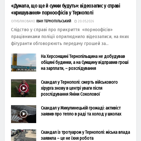
«Думала, що ще й сумки будуть»: відеозапис у справі
«кришування» порноофісів у Тернополі
ОПУБЛІКОВАНО
ІВАН ТЕРНОПІЛЬСЬКИЙ
20.05.2026
Слідство у справі про прикриття «порноофісів»
працівниками поліції оприлюднило відеозаписи, на яких
фігуранти обговорюють передачу грошей за...
На Херсонщині Тернопільщина не добудував
обіцяні будинки, а на Сумщину відправив гроші
на зарплати, – розслідування
Скандал у Тернополі: смерть військового
хірурга знову в центрі уваги після
розслідування Яніни Соколової
Скандал у Микулинецькій громаді: активіст
заявив про тепло в раді та холод у школах
Скандал із тротуаром у Тернополі: міська влада
заявила – це не їхня робота