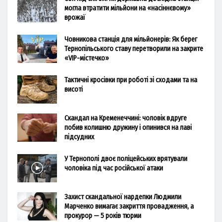
могла втратити мільйони на «насіннєвому»
врожаї
Човникова станція для мільйонерів: Як берег
Тернопільського ставу перетворили на закрите
«VIP-містечко»
Тактичні кросівки при роботі зі сходами та на
висоті
Скандал на Кременеччині: чоловік вдруге
побив колишню дружину і опинився на лаві
підсудних
У Тернополі двоє поліцейських врятували
чоловіка під час російської атаки
Захист скандальної нардепки Людмили
Марченко вимагає закриття провадження, а
прокурор — 5 років тюрми