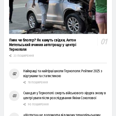
Пияк чи блогер? Як кажуть свідки, Антон
Метельський вчинив автотрощу у центрі
Тернополя
23 ПОШИРЕННЯ
Найкращі та найгірші школи Тернополя: Рейтинг 2025 з
відгуками та статистикою
78 ПОШИРЕННЯ
Скандал у Тернополі: смерть військового хірурга знову в
центрі уваги після розслідування Яніни Соколової
90 ПОШИРЕННЯ
«Котлєта» не допомогла відомому тернопільському