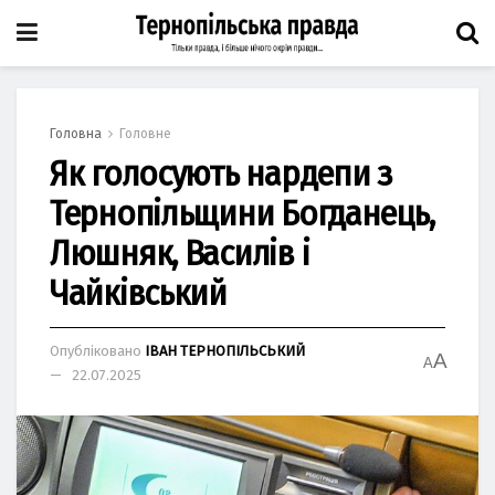
Головна
Головне
Як голосують нардепи з
Тернопільщини Богданець,
Люшняк, Василів і
Чайківський
Опубліковано
ІВАН ТЕРНОПІЛЬСЬКИЙ
A
A
22.07.2025