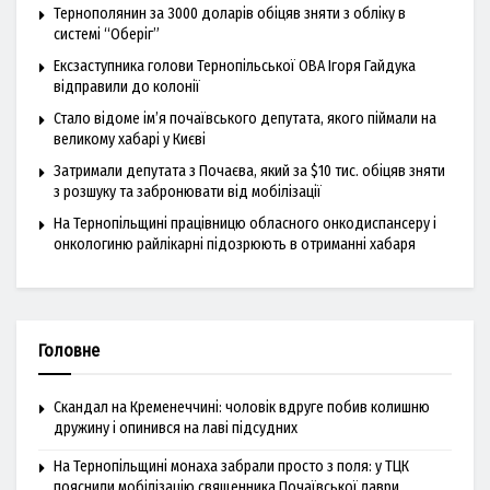
Тернополянин за 3000 доларів обіцяв зняти з обліку в
системі “Оберіг”
Ексзаступника голови Тернопільської ОВА Ігоря Гайдука
відправили до колонії
Стало відоме ім’я почаївського депутата, якого піймали на
великому хабарі у Києві
Затримали депутата з Почаєва, який за $10 тис. обіцяв зняти
з розшуку та забронювати від мобілізації
На Тернопільщині працівницю обласного онкодиспансеру і
онкологиню райлікарні підозрюють в отриманні хабаря
Головне
Скандал на Кременеччині: чоловік вдруге побив колишню
дружину і опинився на лаві підсудних
На Тернопільщині монаха забрали просто з поля: у ТЦК
пояснили мобілізацію священника Почаївської лаври