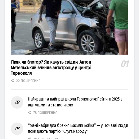
Пияк чи блогер? Як кажуть свідки, Антон
Метельський вчинив автотрощу у центрі
Тернополя
22 ПОШИРЕННЯ
Найкращі та найгірші школи Тернополя: Рейтинг 2025 з
відгуками та статистикою
78 ПОШИРЕННЯ
“Мені набридла брехня Василя Бойка” — у Почаєві люди
покидають партію “Слуга народу”