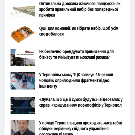
Оптимальна довжина жіночого ланцюжка: як
зробити правильний вибір без попередньої
примірки
Суші для компанії: як зібрати набір, щоб усім
сподобалося
Як безпечно орендувати приміщення для
бізнесу та мінімізувати можливі ризики?
У Тернопільському ТЦК загинув 46-річний
чоловік: оприлюднили фрагмент відео
інциденту
«Думала, що ще й сумки будуть»: відеозапис у
справі «кришування» порноофісів у Тернополі
У поліції Тернопільщини проходять масштабні
обшуки: керівнику слідчого управління
оголосили підозру