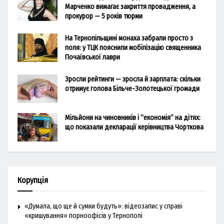
Марченко вимагає закриття провадження, а
прокурор — 5 років тюрми
На Тернопільщині монаха забрали просто з
поля: у ТЦК пояснили мобілізацію священника
Почаївської лаври
Зросли рейтинги — зросла й зарплата: скільки
отримує голова Більче-Золотецької громади
Мільйони на чиновників і “економія” на дітях:
що показали декларації керівництва Чорткова
Корупція
«Думала, що ще й сумки будуть»: відеозапис у справі
«кришування» порноофісів у Тернополі