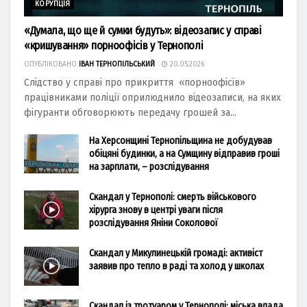
КОРУПЦІЯ
«Думала, що ще й сумки будуть»: відеозапис у справі
«кришування» порноофісів у Тернополі
ОПУБЛІКОВАНО
ІВАН ТЕРНОПІЛЬСЬКИЙ
20.05.2026
Слідство у справі про прикриття «порноофісів»
працівниками поліції оприлюднило відеозаписи, на яких
фігуранти обговорюють передачу грошей за...
На Херсонщині Тернопільщина не добудував
обіцяні будинки, а на Сумщину відправив гроші
на зарплати, – розслідування
Скандал у Тернополі: смерть військового
хірурга знову в центрі уваги після
розслідування Яніни Соколової
Скандал у Микулинецькій громаді: активіст
заявив про тепло в раді та холод у школах
Скандал із тротуаром у Тернополі: міська влада