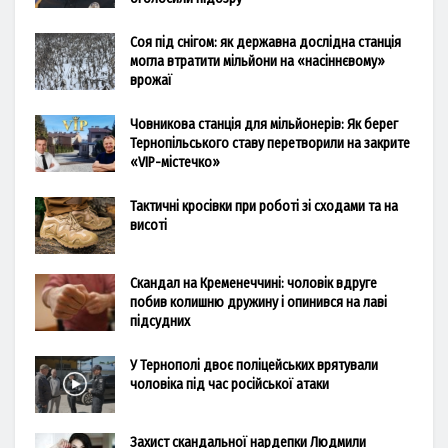
Соя під снігом: як державна дослідна станція
могла втратити мільйони на «насіннєвому»
врожаї
Човникова станція для мільйонерів: Як берег
Тернопільського ставу перетворили на закрите
«VIP-містечко»
Тактичні кросівки при роботі зі сходами та на
висоті
Скандал на Кременеччині: чоловік вдруге
побив колишню дружину і опинився на лаві
підсудних
У Тернополі двоє поліцейських врятували
чоловіка під час російської атаки
Захист скандальної нардепки Людмили