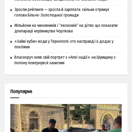
Зросли рейтинги — зросла й зарплата: скільки отримує
голова Більче-Золотецької громади
Мільйони на чиновників і “економія” на дітях: що показали
декларації керівництва Чорткова
«Зайві куби» води у Тернополі: хто насправді їх додає у
платіжки
Власноруч зняв свій портрет з «Алеї надії»: на Шумщину з
полону повернувся захисник
Популярне