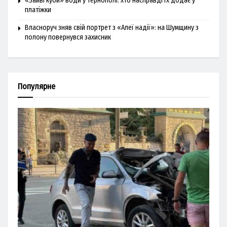
«Зайві куби» води у Тернополі: хто насправді їх додає у
платіжки
Власноруч зняв свій портрет з «Алеї надії»: на Шумщину з
полону повернувся захисник
Популярне