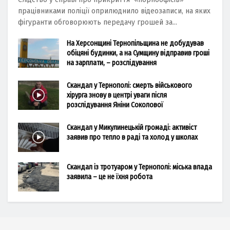
працівниками поліції оприлюднило відеозаписи, на яких
фігуранти обговорюють передачу грошей за...
На Херсонщині Тернопільщина не добудував
обіцяні будинки, а на Сумщину відправив гроші
на зарплати, – розслідування
Скандал у Тернополі: смерть військового
хірурга знову в центрі уваги після
розслідування Яніни Соколової
Скандал у Микулинецькій громаді: активіст
заявив про тепло в раді та холод у школах
Скандал із тротуаром у Тернополі: міська влада
заявила – це не їхня робота