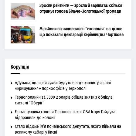
Зросли рейтинги — зросла й зарплата: скільки
отримує голова Більче-Золотецької громади
Мільйони на чиновників і “економія” на дітях:
що показали декларації керівництва Чорткова
Корупція
«Думала, що ще й сумки будуть»: відеозапис у справі
«кришування» порноофісів у Тернополі
Тернополянин за 3000 доларів обіцяв зняти з обліку в
системі “Оберіг”
Ексзаступника голови Тернопільської ОВА Ігоря Гайдука
відправили до колонії
Стало відоме ім’я почаївського депутата, якого піймали на
великому хабарі у Києві