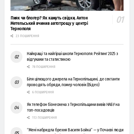
Пияк чи блогер? Як кажуть свідки, Антон
Метельський вчинив автотрощу у центрі
Тернополя
23 ПОШИРЕННЯ
Найкращі та найгірші школи Тернополя: Рейтинг 2025 з
відгуками та статистикою
78 ПОШИРЕННЯ
Біля цілющого джерела на Тернопільщині, де сектанти
проводять обряди, помер чоловік (Відео)
6 ПОШИРЕННЯ
Як телефон бізнесмена з Тернопільщини вивів НАБУ на
топ-посадовців
113 ПОШИРЕННЯ
“Мені набридла брехня Василя Бойка” — у Почаєві люди