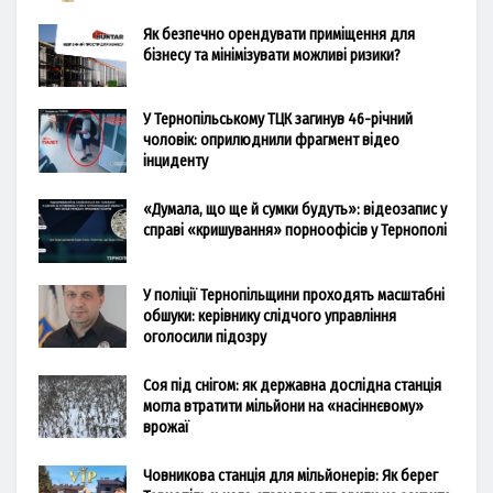
Як безпечно орендувати приміщення для
бізнесу та мінімізувати можливі ризики?
У Тернопільському ТЦК загинув 46-річний
чоловік: оприлюднили фрагмент відео
інциденту
«Думала, що ще й сумки будуть»: відеозапис у
справі «кришування» порноофісів у Тернополі
У поліції Тернопільщини проходять масштабні
обшуки: керівнику слідчого управління
оголосили підозру
Соя під снігом: як державна дослідна станція
могла втратити мільйони на «насіннєвому»
врожаї
Човникова станція для мільйонерів: Як берег