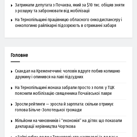
Затримали депутата з Почаєва, який за $10 тис. обіцяв зняти
з розшуку та забронювати від мобілізації
На Тернопільщині працівницю обласного онкодиспансеру і
онкологиню райлікарні підозрюють в отриманні хабаря
Головне
Скандал на Кременеччині: чоловік вдруге побив колишню
дружину і опинився на лаві підсудних
На Тернопільщині монаха забрали просто з поля: у ТЦК
пояснили мобілізацію священника Почаївської лаври
Зросли рейтинги — зросла й зарплата: скільки отримує
голова Більче-Золотецької громади
Мільйони на чиновників і “економія” на дітях: що показали
декларації керівництва Чорткова