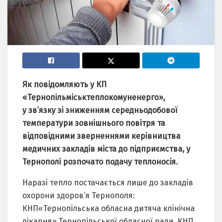
Як повідомляють у КП
«Тернопільміськтеплокомуненерго»,
у зв’язку зі зниженням середньодобової
температури зовнішнього повітря та
відповідними зверненнями керівництва
медичних закладів міста до підприємства, у
Тернополі розпочато подачу теплоносія.
Наразі тепло постачається лише до закладів
охорони здоров’я Тернополя:
КНП«Тернопільська обласна дитяча клінічна
лікарня» Тернопільської обласної ради, КНП