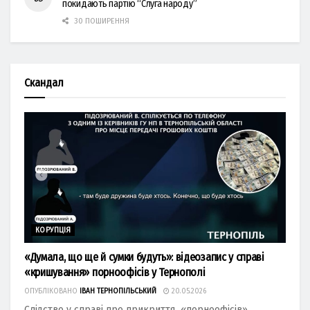
покидають партію “Слуга народу”
30 ПОШИРЕННЯ
Скандал
КОРУПЦІЯ
«Думала, що ще й сумки будуть»: відеозапис у справі
«кришування» порноофісів у Тернополі
ОПУБЛІКОВАНО
ІВАН ТЕРНОПІЛЬСЬКИЙ
20.05.2026
Слідство у справі про прикриття «порноофісів»