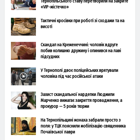
Тернопільського ставу перетворили на закрите
«VIP-містечко»
Тактичні кросівки при роботі зі сходами та на
висоті
Скандал на Кременеччині: чоловік вдруге
побив колишню дружину і опинився на лаві
підсудних
У Тернополі двоє поліцейських врятували
чоловіка під час російської атаки
Захист скандальної нардепки Людмили
Марченко вимагає закриття провадження, а
прокурор — 5 років тюрми
На Тернопільщині монаха забрали просто з
поля: у ТЦК пояснили мобілізацію священника
Почаївської лаври