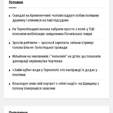
Головне
Скандал на Кременеччині: чоловік вдруге побив колишню
дружину і опинився на лаві підсудних
На Тернопільщині монаха забрали просто з поля: у ТЦК
пояснили мобілізацію священника Почаївської лаври
Зросли рейтинги — зросла й зарплата: скільки отримує
голова Більче-Золотецької громади
Мільйони на чиновників і “економія” на дітях: що показали
декларації керівництва Чорткова
«Зайві куби» води у Тернополі: хто насправді їх додає у
платіжки
Власноруч зняв свій портрет з «Алеї надії»: на Шумщину з
полону повернувся захисник
Популярне