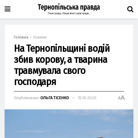
Головна
Новини
На Тернопільщині водій
збив корову, а тварина
травмувала свого
господаря
A
Опубліковано
ОЛЬГА ТІСЕНКО
15.10.2020
A