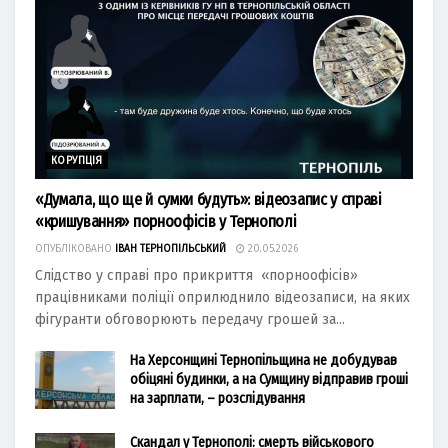
КОРУПЦІЯ
«Думала, що ще й сумки будуть»: відеозапис у справі
«кришування» порноофісів у Тернополі
ОПУБЛІКОВАНО
ІВАН ТЕРНОПІЛЬСЬКИЙ
20.05.2026
Слідство у справі про прикриття «порноофісів»
працівниками поліції оприлюднило відеозаписи, на яких
фігуранти обговорюють передачу грошей за...
На Херсонщині Тернопільщина не добудував
обіцяні будинки, а на Сумщину відправив гроші
на зарплати, – розслідування
Скандал у Тернополі: смерть військового