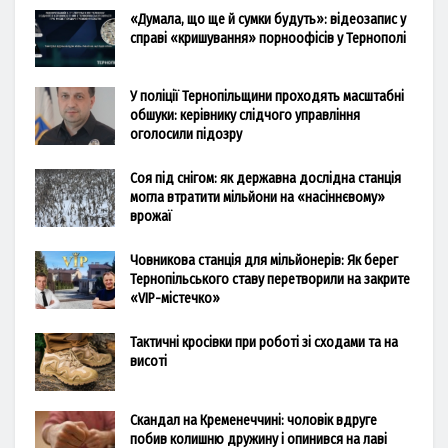
«Думала, що ще й сумки будуть»: відеозапис у
справі «кришування» порноофісів у Тернополі
У поліції Тернопільщини проходять масштабні
обшуки: керівнику слідчого управління
оголосили підозру
Соя під снігом: як державна дослідна станція
могла втратити мільйони на «насіннєвому»
врожаї
Човникова станція для мільйонерів: Як берег
Тернопільського ставу перетворили на закрите
«VIP-містечко»
Тактичні кросівки при роботі зі сходами та на
висоті
Скандал на Кременеччині: чоловік вдруге
побив колишню дружину і опинився на лаві