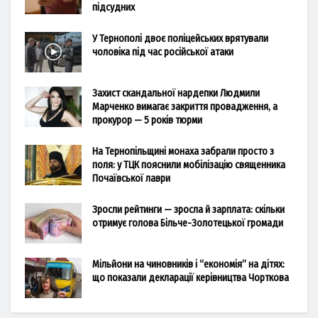
підсудних
У Тернополі двоє поліцейських врятували
чоловіка під час російської атаки
Захист скандальної нардепки Людмили
Марченко вимагає закриття провадження, а
прокурор — 5 років тюрми
На Тернопільщині монаха забрали просто з
поля: у ТЦК пояснили мобілізацію священника
Почаївської лаври
Зросли рейтинги — зросла й зарплата: скільки
отримує голова Більче-Золотецької громади
Мільйони на чиновників і “економія” на дітях:
що показали декларації керівництва Чорткова