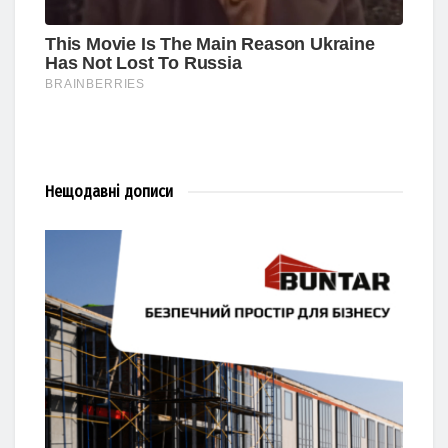
Нещодавні
дописи