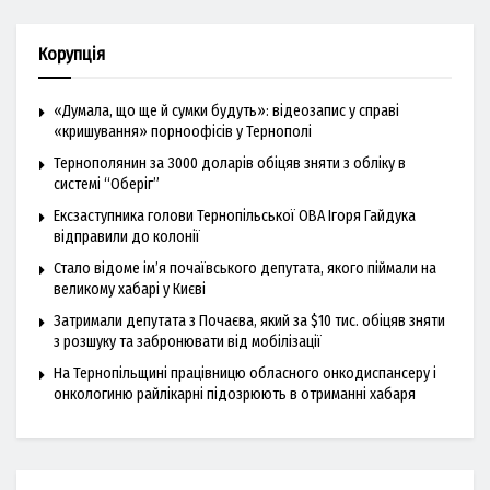
Корупція
«Думала, що ще й сумки будуть»: відеозапис у справі
«кришування» порноофісів у Тернополі
Тернополянин за 3000 доларів обіцяв зняти з обліку в
системі “Оберіг”
Ексзаступника голови Тернопільської ОВА Ігоря Гайдука
відправили до колонії
Стало відоме ім’я почаївського депутата, якого піймали на
великому хабарі у Києві
Затримали депутата з Почаєва, який за $10 тис. обіцяв зняти
з розшуку та забронювати від мобілізації
На Тернопільщині працівницю обласного онкодиспансеру і
онкологиню райлікарні підозрюють в отриманні хабаря