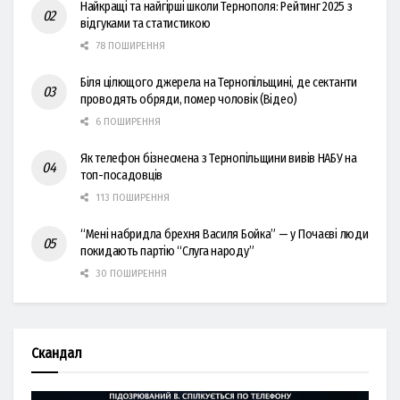
Найкращі та найгірші школи Тернополя: Рейтинг 2025 з
відгуками та статистикою
78 ПОШИРЕННЯ
Біля цілющого джерела на Тернопільщині, де сектанти
проводять обряди, помер чоловік (Відео)
6 ПОШИРЕННЯ
Як телефон бізнесмена з Тернопільщини вивів НАБУ на
топ-посадовців
113 ПОШИРЕННЯ
“Мені набридла брехня Василя Бойка” — у Почаєві люди
покидають партію “Слуга народу”
30 ПОШИРЕННЯ
Скандал