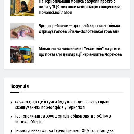
На Тернопільщині монаха забрали просто з
поля: у ТЦК пояснили мобілізацію священника
Почаївської лаври
Зросли рейтинги — зросла й зарплата: скільки
отримує голова Більче-Золотецької громади
Мільйони на чиновників і “економія” на дітях:
що показали декларації керівництва Чорткова
Корупція
«Думала, що ще й сумки будуть»: відеозапис у справі
«кришування» порноофісів у Тернополі
Тернополянин за 3000 доларів обіцяв зняти з обліку в
системі “Оберіг”
Ексзаступника голови Тернопільської ОВА Ігоря Гайдука