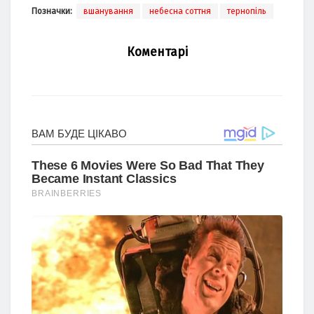
Позначки:
вшанування
небесна соттня
тернопіль
Коментарі