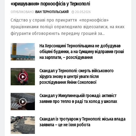
«кришування» порноофісів у Тернополі
ОПУБЛІКОВАНО
ІВАН ТЕРНОПІЛЬСЬКИЙ
20.05.2026
Слідство у справі про прикриття «порноофісів»
працівниками поліції оприлюднило відеозаписи, на яких
фігуранти обговорюють передачу грошей за...
На Херсонщині Тернопільщина не добудував
обіцяні будинки, а на Сумщину відправив гроші
на зарплати, – розслідування
Скандал у Тернополі: смерть військового
хірурга знову в центрі уваги після
розслідування Яніни Соколової
Скандал у Микулинецькій громаді: активіст
заявив про тепло в раді та холод у школах
Скандал із тротуаром у Тернополі: міська влада
заявила – це не їхня робота