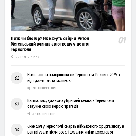
Пияк чи блогер? Як кажуть свідки, Антон
Метельський вчинив автотрощу у центрі
Тернополя
22 ПОШИРЕННЯ
Найкращі та найгірші школи Тернополя: Рейтинг 2025 з
відгуками та статистикою
78 ПОШИРЕННЯ
Батько засудженого у Британії юнака з Тернополя
озвучив свою версію трагедії
32 ПОШИРЕННЯ
Скандал у Тернополі: смерть військового хірурга знову в
центрі уваги після розслідування Яніни Соколової