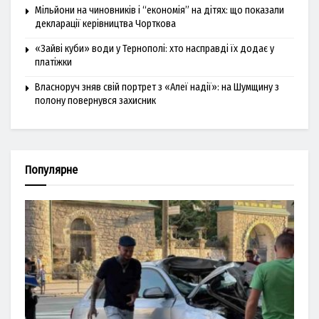
Мільйони на чиновників і “економія” на дітях: що показали
декларації керівництва Чорткова
«Зайві куби» води у Тернополі: хто насправді їх додає у
платіжки
Власноруч зняв свій портрет з «Алеї надії»: на Шумщину з
полону повернувся захисник
Популярне