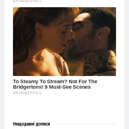
Нещодавні
дописи