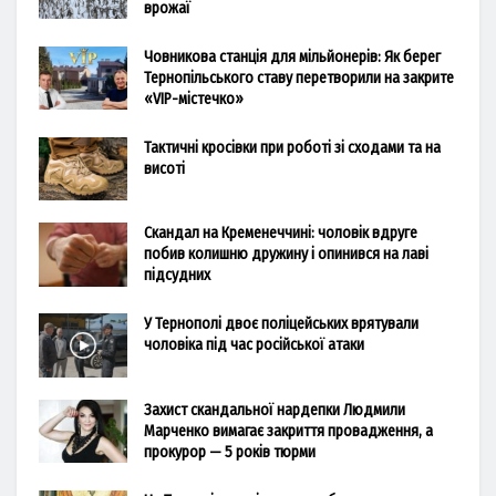
врожаї
Човникова станція для мільйонерів: Як берег
Тернопільського ставу перетворили на закрите
«VIP-містечко»
Тактичні кросівки при роботі зі сходами та на
висоті
Скандал на Кременеччині: чоловік вдруге
побив колишню дружину і опинився на лаві
підсудних
У Тернополі двоє поліцейських врятували
чоловіка під час російської атаки
Захист скандальної нардепки Людмили
Марченко вимагає закриття провадження, а
прокурор — 5 років тюрми