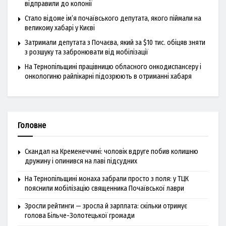
відправили до колонії
Стало відоме ім’я почаївського депутата, якого піймали на
великому хабарі у Києві
Затримали депутата з Почаєва, який за $10 тис. обіцяв зняти
з розшуку та забронювати від мобілізації
На Тернопільщині працівницю обласного онкодиспансеру і
онкологиню райлікарні підозрюють в отриманні хабаря
Головне
Скандал на Кременеччині: чоловік вдруге побив колишню
дружину і опинився на лаві підсудних
На Тернопільщині монаха забрали просто з поля: у ТЦК
пояснили мобілізацію священника Почаївської лаври
Зросли рейтинги — зросла й зарплата: скільки отримує
голова Більче-Золотецької громади