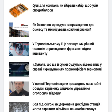
Суші для компанії: як зібрати набір, щоб усім
сподобалося
Як безпечно орендувати приміщення для
бізнесу та мінімізувати можливі ризики?
У Тернопільському ТЦК загинув 46-річний
чоловік: оприлюднили фрагмент відео
інциденту
«Думала, що ще й сумки будуть»: відеозапис у
справі «кришування» порноофісів у Тернополі
У поліції Тернопільщини проходять масштабні
обшуки: керівнику слідчого управління
оголосили підозру
Соя під снігом: як державна дослідна станція
могла втратити мільйони на «насіннєвому»