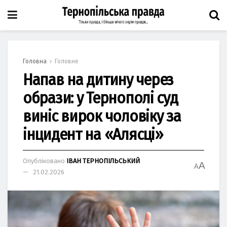
Головна
Головне
Напав на дитину через
образи: у Тернополі суд
виніс вирок чоловіку за
інцидент на «Алясці»
Опубліковано
ІВАН ТЕРНОПІЛЬСЬКИЙ
A
A
21.02.2026