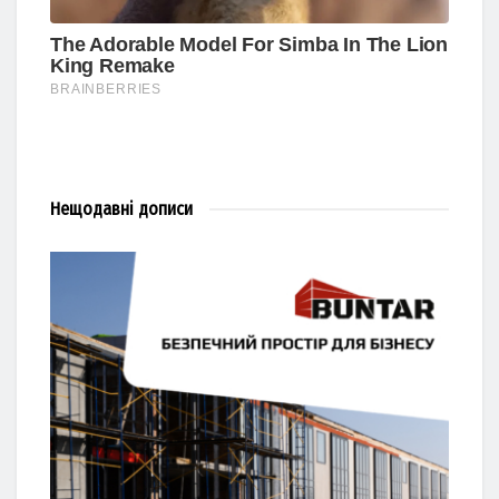
Нещодавні
дописи