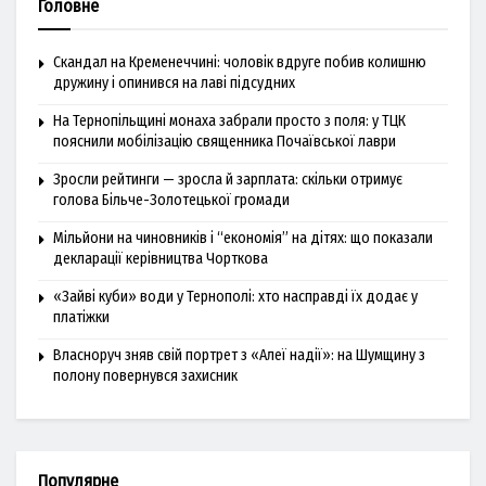
Головне
Скандал на Кременеччині: чоловік вдруге побив колишню
дружину і опинився на лаві підсудних
На Тернопільщині монаха забрали просто з поля: у ТЦК
пояснили мобілізацію священника Почаївської лаври
Зросли рейтинги — зросла й зарплата: скільки отримує
голова Більче-Золотецької громади
Мільйони на чиновників і “економія” на дітях: що показали
декларації керівництва Чорткова
«Зайві куби» води у Тернополі: хто насправді їх додає у
платіжки
Власноруч зняв свій портрет з «Алеї надії»: на Шумщину з
полону повернувся захисник
Популярне