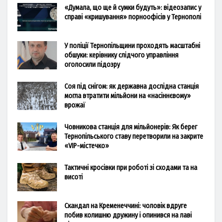
«Думала, що ще й сумки будуть»: відеозапис у
справі «кришування» порноофісів у Тернополі
У поліції Тернопільщини проходять масштабні
обшуки: керівнику слідчого управління
оголосили підозру
Соя під снігом: як державна дослідна станція
могла втратити мільйони на «насіннєвому»
врожаї
Човникова станція для мільйонерів: Як берег
Тернопільського ставу перетворили на закрите
«VIP-містечко»
Тактичні кросівки при роботі зі сходами та на
висоті
Скандал на Кременеччині: чоловік вдруге
побив колишню дружину і опинився на лаві