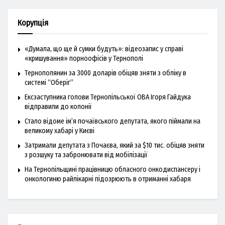
Корупція
«Думала, що ще й сумки будуть»: відеозапис у справі
«кришування» порноофісів у Тернополі
Тернополянин за 3000 доларів обіцяв зняти з обліку в
системі “Оберіг”
Ексзаступника голови Тернопільської ОВА Ігоря Гайдука
відправили до колонії
Стало відоме ім’я почаївського депутата, якого піймали на
великому хабарі у Києві
Затримали депутата з Почаєва, який за $10 тис. обіцяв зняти
з розшуку та забронювати від мобілізації
На Тернопільщині працівницю обласного онкодиспансеру і
онкологиню райлікарні підозрюють в отриманні хабаря