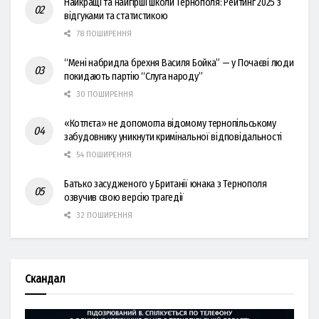
Найкращі та найгірші школи Тернополя: Рейтинг 2025 з
відгуками та статистикою
78 ПОШИРЕННЯ
“Мені набридла брехня Василя Бойка” — у Почаєві люди
покидають партію “Слуга народу”
30 ПОШИРЕННЯ
«Котлєта» не допомогла відомому тернопільському
забудовнику уникнути кримінальної відповідальності
54 ПОШИРЕННЯ
Батько засудженого у Британії юнака з Тернополя
озвучив свою версію трагедії
32 ПОШИРЕННЯ
Скандал