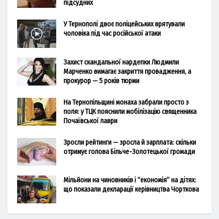
підсудних
У Тернополі двоє поліцейських врятували
чоловіка під час російської атаки
Захист скандальної нардепки Людмили
Марченко вимагає закриття провадження, а
прокурор — 5 років тюрми
На Тернопільщині монаха забрали просто з
поля: у ТЦК пояснили мобілізацію священника
Почаївської лаври
Зросли рейтинги — зросла й зарплата: скільки
отримує голова Більче-Золотецької громади
Мільйони на чиновників і “економія” на дітях:
що показали декларації керівництва Чорткова