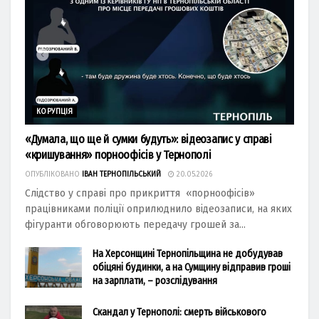
КОРУПЦІЯ
«Думала, що ще й сумки будуть»: відеозапис у справі
«кришування» порноофісів у Тернополі
ОПУБЛІКОВАНО
ІВАН ТЕРНОПІЛЬСЬКИЙ
20.05.2026
Слідство у справі про прикриття «порноофісів»
працівниками поліції оприлюднило відеозаписи, на яких
фігуранти обговорюють передачу грошей за...
На Херсонщині Тернопільщина не добудував
обіцяні будинки, а на Сумщину відправив гроші
на зарплати, – розслідування
Скандал у Тернополі: смерть військового