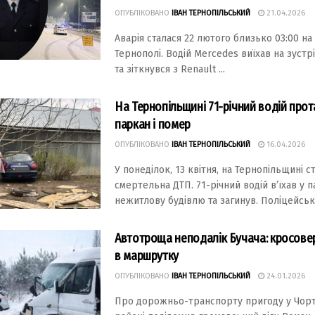
ОПУБЛІКОВАНО
ІВАН ТЕРНОПІЛЬСЬКИЙ
21.04.2026
Аварія сталася 22 лютого близько 03:00 на 
Тернополі. Водій Mercedes виїхав на зустр
та зіткнувся з Renault ...
На Тернопільщині 71-річний водій про
паркан і помер
ОПУБЛІКОВАНО
ІВАН ТЕРНОПІЛЬСЬКИЙ
16.04.2026
У понеділок, 13 квітня, на Тернопільщині с
смертельна ДТП. 71-річний водій в’їхав у п
нежитлову будівлю та загинув. Поліцейські 
Автотроща неподалік Бучача: кросовер
в маршрутку
ОПУБЛІКОВАНО
ІВАН ТЕРНОПІЛЬСЬКИЙ
24.01.2026
Про дорожньо-транспорту пригоду у Чор