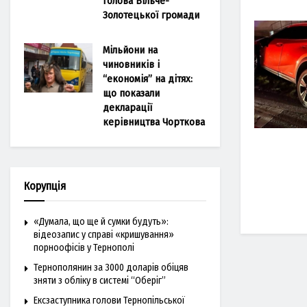
голова Більче-
Золотецької громади
Мільйони на
чиновників і
“економія” на дітях:
що показали
декларації
керівництва Чорткова
Корупція
«Думала, що ще й сумки будуть»:
відеозапис у справі «кришування»
порноофісів у Тернополі
Тернополянин за 3000 доларів обіцяв
зняти з обліку в системі “Оберіг”
Ексзаступника голови Тернопільської