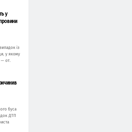
ь у
 провини
випадок із
и, у якому
 — от.
причинив
ого буса
ідок ДТП
риста