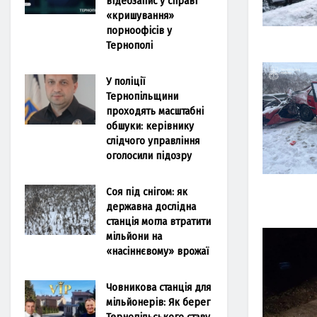
відеозапис у справі
«кришування»
порноофісів у
Тернополі
У поліції
Тернопільщини
проходять масштабні
обшуки: керівнику
слідчого управління
оголосили підозру
Соя під снігом: як
державна дослідна
станція могла втратити
мільйони на
«насіннєвому» врожаї
Човникова станція для
мільйонерів: Як берег
Тернопільського ставу