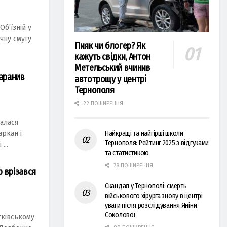
Об’їзній у
ічну смугу
Пияк чи блогер? Як
кажуть свідки, Антон
Метельський вчинив
таранив
автотрощу у центрі
Тернополя
22 ПОШИРЕННЯ
талася
аркан і
Найкращі та найгірші школи
Тернополя: Рейтинг 2025 з відгуками
...
та статистикою
78 ПОШИРЕННЯ
 врізався
Скандал у Тернополі: смерть
військового хірурга знову в центрі
уваги після розслідування Яніни
Соколової
тківському