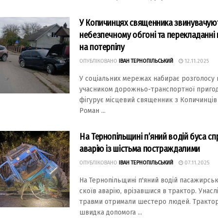
У Копичинцях священника звинувачуют
небезпечному обгоні та перекладанні
на потерпілу
ОПУБЛІКОВАНО
ІВАН ТЕРНОПІЛЬСЬКИЙ
12.11.2025
У соціальних мережах набирає розголосу 
учасником дорожньо-транспортної пригод
фігурує місцевий священник з Копичинців
Роман ...
На Тернопільщині п’яний водій буса с
аварію із шістьма постраждалими
ОПУБЛІКОВАНО
ІВАН ТЕРНОПІЛЬСЬКИЙ
07.11.2025
На Тернопільщині п'яний водій пасажирськ
скоїв аварію, врізавшися в трактор. Унасл
травми отримали шестеро людей. Тракто
швидка допомога ...