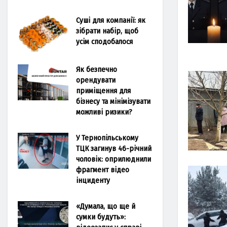
Суші для компанії: як
зібрати набір, щоб
усім сподобалося
Як безпечно
орендувати
приміщення для
бізнесу та мінімізувати
можливі ризики?
У Тернопільському
ТЦК загинув 46-річний
чоловік: оприлюднили
фрагмент відео
інциденту
«Думала, що ще й
сумки будуть»: