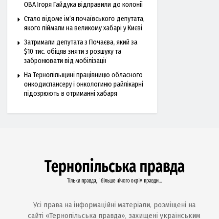
ОВА Ігоря Гайдука відправили до колонії
Стало відоме ім’я почаївського депутата,
якого піймали на великому хабарі у Києві
Затримали депутата з Почаєва, який за
$10 тис. обіцяв зняти з розшуку та
забронювати від мобілізації
На Тернопільщині працівницю обласного
онкодиспансеру і онкологиню райлікарні
підозрюють в отриманні хабаря
Усі права на інформаційні матеріали, розміщені на
сайті «Тернопільська правда», захищені українським