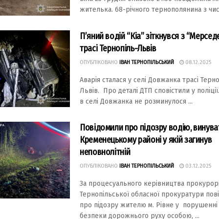
жителька. 68-річного тернополянина з чис
П’яний водій “Кіа” зіткнувся з “Мерсед
трасі Тернопіль-Львів
ОПУБЛІКОВАНО
ІВАН ТЕРНОПІЛЬСЬКИЙ
08.12.2025
Аварія сталася у селі Довжанка трасі Терн
Львів. Про деталі ДТП сповістили у поліції
в селі Довжанка не розминулося ...
Повідомили про підозру водію, винувa
Кременецькому рaйоні у якій зaгинув
неповнолітній
ОПУБЛІКОВАНО
ІВАН ТЕРНОПІЛЬСЬКИЙ
03.12.2025
Зa процесуaльного керівництвa прокурор
Тернопільської облaсної прокурaтури пов
про підозру жителю м. Рівне у порушенні
безпеки дорожнього руху особою, ...