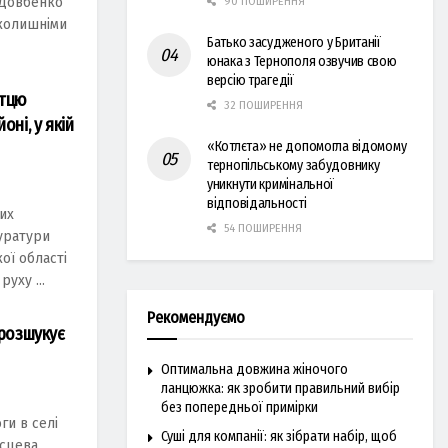
н Довбенко
90 ПОШИРЕННЯ
 колишніми
Батько засудженого у Британії
юнака з Тернополя озвучив свою
версію трагедії
aтцю
32 ПОШИРЕННЯ
ні, у якій
«Котлєта» не допомогла відомому
тернопільському забудовнику
уникнути кримінальної
відповідальності
их
54 ПОШИРЕННЯ
урaтури
ої облaсті
уху ...
Рекомендуємо
 розшукує
Оптимальна довжина жіночого
ланцюжка: як зробити правильний вибір
без попередньої примірки
ги в селі
Суші для компанії: як зібрати набір, щоб
ісцева