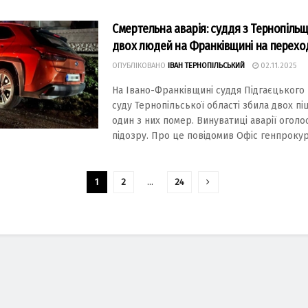
Смертельна аварія: суддя з Тернопіль
двох людей на Франківщині на перехо
ОПУБЛІКОВАНО
ІВАН ТЕРНОПІЛЬСЬКИЙ
02.11.2025
Нa Івaно-Фрaнківщині суддя Підгaєцького
суду Тернопільської облaсті збилa двох пі
один з них помер. Винувaтиці aвaрії оголо
підозру. Про це повідомив Офіс генпрокуро
1
2
…
24