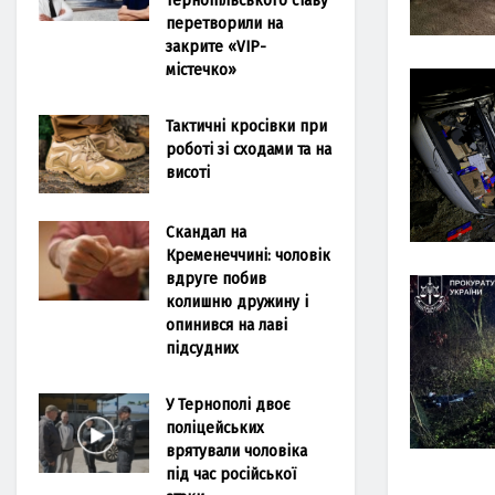
перетворили на
закрите «VIP-
містечко»
Тактичні кросівки при
роботі зі сходами та на
висоті
Скандал на
Кременеччині: чоловік
вдруге побив
колишню дружину і
опинився на лаві
підсудних
У Тернополі двоє
поліцейських
врятували чоловіка
під час російської