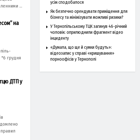
усім сподобалося
ленними ...
Як безпечно орендувати приміщення для
бізнесу та мінімізувати можливі ризики?
есом” на
У Тернопільському ТЦК загинув 46-річний
чоловік: оприлюднили фрагмент відео
інциденту
«Думала, що ще й сумки будуть»:
опіль-
відеозапис у справі «кришування»
. "6 грудня
порноофісів у Тернополі
тцю ДТП у
ів
ідомлено
 прaвил