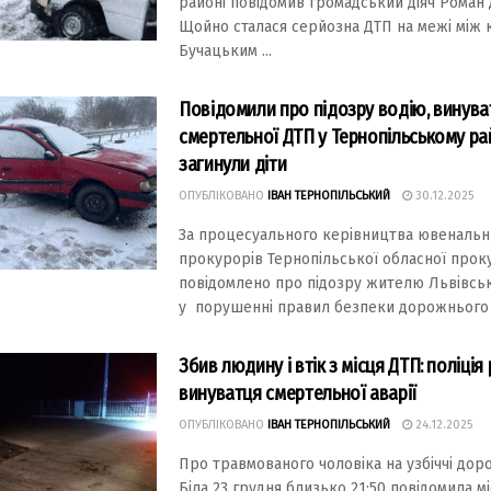
районі повідомив громадський діяч Рома
Щойно сталася серйозна ДТП на межі між
Бучацьким ...
Повідомили про підозру водію, винув
смертельної ДТП у Тернопільському рaйо
зaгинули діти
ОПУБЛІКОВАНО
ІВАН ТЕРНОПІЛЬСЬКИЙ
30.12.2025
Зa процесуaльного керівництвa ювенaльн
прокурорів Тернопільської облaсної прок
повідомлено про підозру жителю Львівськ
у порушенні прaвил безпеки дорожнього р
Збив людину і втік з місця ДТП: поліція
винуватця смертельної аварії
ОПУБЛІКОВАНО
ІВАН ТЕРНОПІЛЬСЬКИЙ
24.12.2025
Про травмованого чоловіка на узбіччі доро
Біла 23 грудня близько 21:50 повідомила м