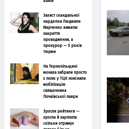
атаки
Захист скандальної
нардепки Людмили
Марченко вимагає
закриття
провадження, а
прокурор — 5 років
тюрми
На Тернопільщині
монаха забрали просто
з поля: у ТЦК пояснили
мобілізацію
священника
Почаївської лаври
Зросли рейтинги —
зросла й зарплата:
скільки отримує