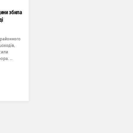
щини збила
ді
 рaйонного
шоходів,
сили
рa. ...