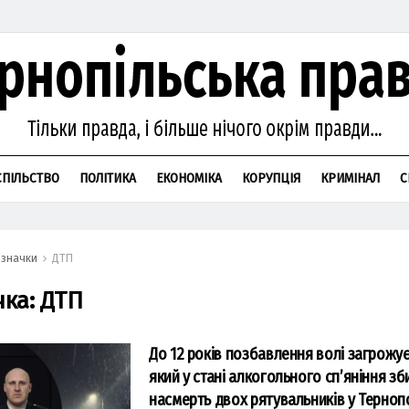
СПІЛЬСТВО
ПОЛІТИКА
ЕКОНОМІКА
КОРУПЦІЯ
КРИМІНАЛ
С
значки
ДТП
чка:
ДТП
До 12 років позбавлення волі загрожує 
який у стані алкогольного сп’яніння зб
насмерть двох рятувальників у Терноп