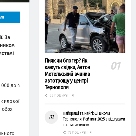
am
ї. За
ьником
истемі
Пияк чи блогер? Як
кажуть свідки, Антон
Метельський вчинив
автотрощу у центрі
 000 до 4
Тернополя
23 ПОШИРЕННЯ
а силової
 обох
Найкращі та найгірші школи
Тернополя: Рейтинг 2025 з відгуками
та статистикою
льного
78 ПОШИРЕННЯ