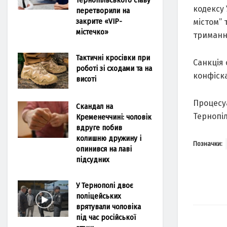
кодексу
перетворили на
закрите «VIP-
містом” 
містечко»
триманн
Тактичні кросівки при
Санкція 
роботі зі сходами та на
конфіск
висоті
Процесу
Скандал на
Тернопі
Кременеччині: чоловік
вдруге побив
колишню дружину і
Позначки:
опинився на лаві
підсудних
У Тернополі двоє
поліцейських
врятували чоловіка
під час російської