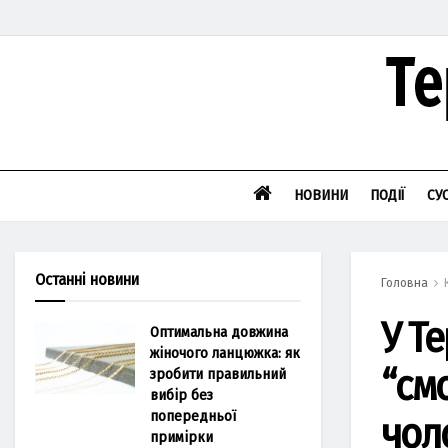
НОВИНИ
ПОДІЇ
СУ
Останні новини
Головна
У Т
Оптимальна довжина
жіночого ланцюжка: як
“см
зробити правильний
вибір без
попередньої
чоло
примірки