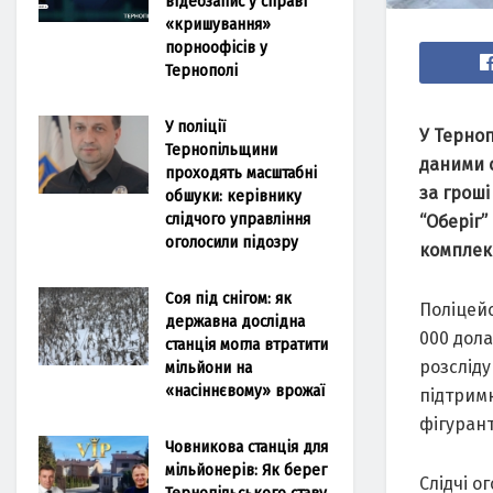
відеозапис у справі
«кришування»
порноофісів у
Тернополі
У поліції
У Терноп
Тернопільщини
даними с
проходять масштабні
за гроші
обшуки: керівнику
слідчого управління
“Оберіг”
оголосили підозру
комплект
Соя під снігом: як
Поліцейс
державна дослідна
000 дола
станція могла втратити
розсліду
мільйони на
«насіннєвому» врожаї
підтримк
фігурант
Човникова станція для
мільйонерів: Як берег
Слідчі о
Тернопільського ставу