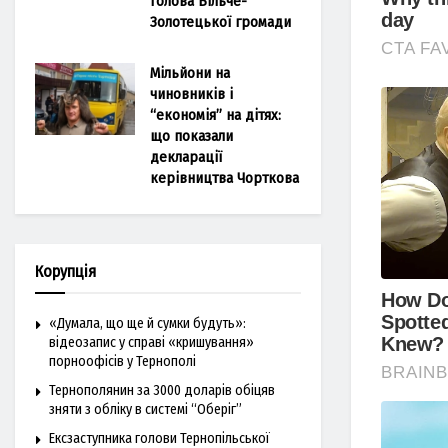
голова Більче-
Золотецької громади
Мільйони на
чиновників і
“економія” на дітях:
що показали
декларації
керівництва Чорткова
Корупція
«Думала, що ще й сумки будуть»:
відеозапис у справі «кришування»
порноофісів у Тернополі
Тернополянин за 3000 доларів обіцяв
зняти з обліку в системі “Оберіг”
Ексзаступника голови Тернопільської