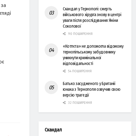
 за
Скандал у Тернополі: смерть
гляді
військового хірурга знову в центрі
уваги після розслідування Яніни
Соколової
90 ПОШИРЕННЯ
«Котлєта» не допомогла відомому
тернопільському забудовнику
уникнути кримінальної
ює
відповідальності
54 ПОШИРЕННЯ
Батько засудженого у Британії
юнака з Тернополя озвучив свою
версію трагедії
32 ПОШИРЕННЯ
Скандал