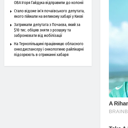
ОВА Ігоря Гайдука відправили до колонії
Стало відоме ім’я почаївського депутата,
якого піймали на великому хабарі у Києві
Затримали депутата з Почаєва, який за
$10 тис. обіцяв зняти з розшуку та
забронювати від мобілізації
На Тернопільщині працівницю обласного
онкодиспансеру і онкологиню райлікарні
підозрюють в отриманні хабаря