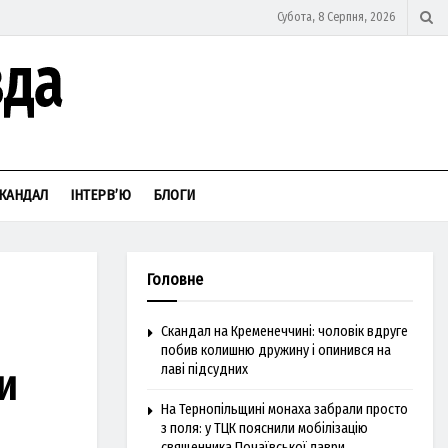
Субота, 8 Серпня, 2026
КАНДАЛ
ІНТЕРВ’Ю
БЛОГИ
Головне
Скандал на Кременеччині: чоловік вдруге
побив колишню дружину і опинився на
и
лаві підсудних
На Тернопільщині монаха забрали просто
з поля: у ТЦК пояснили мобілізацію
священника Почаївської лаври