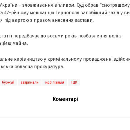
 України – зловживання впливом. Суд обрав “смотрящому
та 47-річному мешканцю Тернополя запобіжний захід у ви
я під вартою з правом внесення застави.
статті передбачає до восьми років позбавлення волі з
ацією майна.
альне керівництво у кримінальному провадженні здійсн
льська обласна прокуратура.
буржуй
затримали
мобілізація
ТЦК
Коментарі