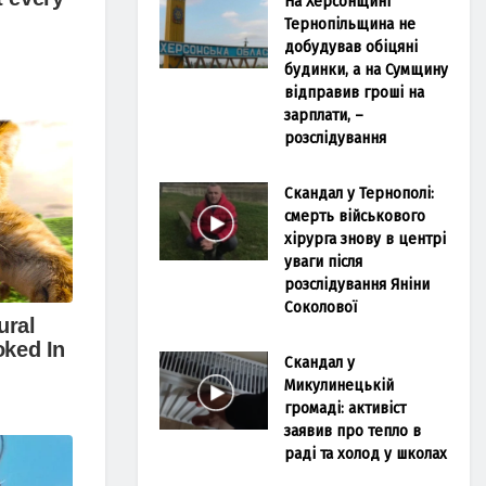
На Херсонщині
Тернопільщина не
добудував обіцяні
будинки, а на Сумщину
відправив гроші на
зарплати, –
розслідування
Скандал у Тернополі:
смерть військового
хірурга знову в центрі
уваги після
розслідування Яніни
Соколової
Скандал у
Микулинецькій
громаді: активіст
заявив про тепло в
раді та холод у школах