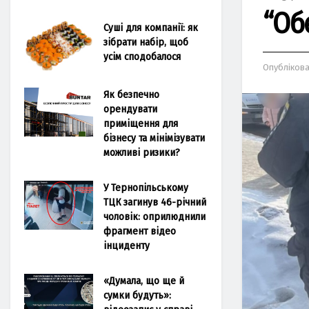
“Об
Суші для компанії: як
зібрати набір, щоб
усім сподобалося
Опубліков
Як безпечно
орендувати
приміщення для
бізнесу та мінімізувати
можливі ризики?
У Тернопільському
ТЦК загинув 46-річний
чоловік: оприлюднили
фрагмент відео
інциденту
«Думала, що ще й
сумки будуть»: