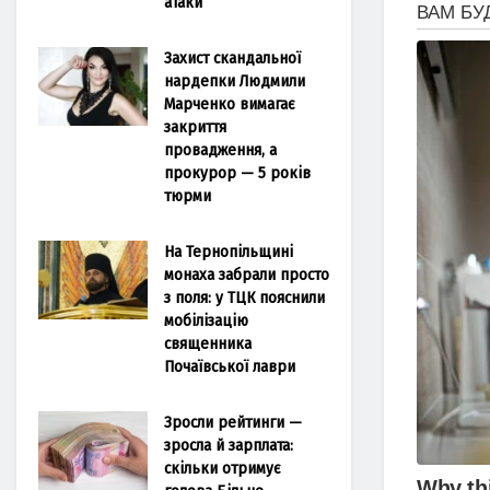
атаки
Захист скандальної
нардепки Людмили
Марченко вимагає
закриття
провадження, а
прокурор — 5 років
тюрми
На Тернопільщині
монаха забрали просто
з поля: у ТЦК пояснили
мобілізацію
священника
Почаївської лаври
Зросли рейтинги —
зросла й зарплата:
скільки отримує