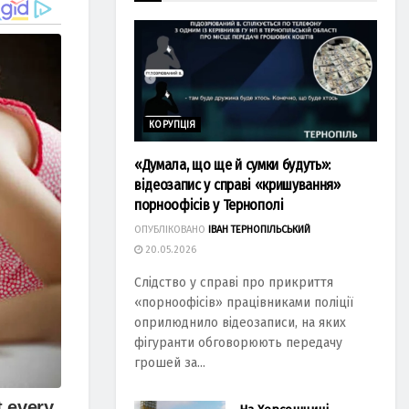
КОРУПЦІЯ
«Думала, що ще й сумки будуть»:
відеозапис у справі «кришування»
порноофісів у Тернополі
ОПУБЛІКОВАНО
ІВАН ТЕРНОПІЛЬСЬКИЙ
20.05.2026
Слідство у справі про прикриття
«порноофісів» працівниками поліції
оприлюднило відеозаписи, на яких
фігуранти обговорюють передачу
грошей за...