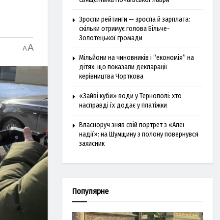
Зросли рейтинги — зросла й зарплата:
скільки отримує голова Більче-
Золотецької громади
A
A
Мільйони на чиновників і “економія” на
дітях: що показали декларації
керівництва Чорткова
«Зайві куби» води у Тернополі: хто
насправді їх додає у платіжки
Власноруч зняв свій портрет з «Алеї
надії»: на Шумщину з полону повернувся
захисник
Популярне