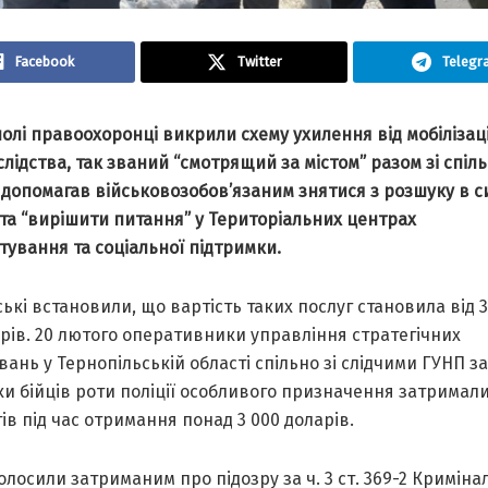
Facebook
Twitter
Telegr
олі правоохоронці викрили схему ухилення від мобілізаці
лідства, так званий “смотрящий за містом” разом зі спіл
 допомагав військовозобов’язаним знятися з розшуку в с
 та “вирішити питання” у Територіальних центрах
ування та соціальної підтримки.
ькі встановили, що вартість таких послуг становила від 3
рів. 20 лютого оперативники управління стратегічних
вань у Тернопільській області спільно зі слідчими ГУНП з
и бійців роти поліції особливого призначення затримали
ів під час отримання понад 3 000 доларів.
голосили затриманим про підозру за ч. 3 ст. 369-2 Криміна