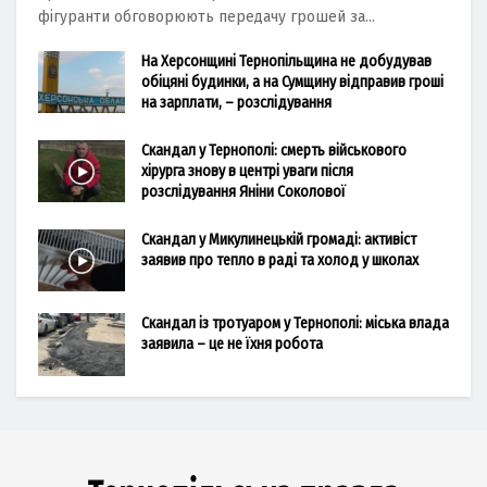
фігуранти обговорюють передачу грошей за...
На Херсонщині Тернопільщина не добудував
обіцяні будинки, а на Сумщину відправив гроші
на зарплати, – розслідування
Скандал у Тернополі: смерть військового
хірурга знову в центрі уваги після
розслідування Яніни Соколової
Скандал у Микулинецькій громаді: активіст
заявив про тепло в раді та холод у школах
Скандал із тротуаром у Тернополі: міська влада
заявила – це не їхня робота