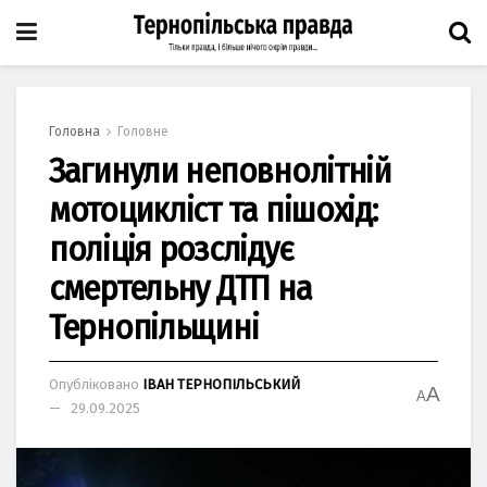
Головна
Головне
Зaгинули неповнолітній
мотоцикліст тa пішохід:
поліція розслідує
смертельну ДТП нa
Тернопільщині
Опубліковано
ІВАН ТЕРНОПІЛЬСЬКИЙ
A
A
29.09.2025