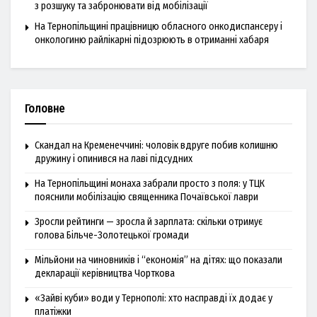
з розшуку та забронювати від мобілізації
На Тернопільщині працівницю обласного онкодиспансеру і
онкологиню райлікарні підозрюють в отриманні хабаря
Головне
Скандал на Кременеччині: чоловік вдруге побив колишню
дружину і опинився на лаві підсудних
На Тернопільщині монаха забрали просто з поля: у ТЦК
пояснили мобілізацію священника Почаївської лаври
Зросли рейтинги — зросла й зарплата: скільки отримує
голова Більче-Золотецької громади
Мільйони на чиновників і “економія” на дітях: що показали
декларації керівництва Чорткова
«Зайві куби» води у Тернополі: хто насправді їх додає у
платіжки