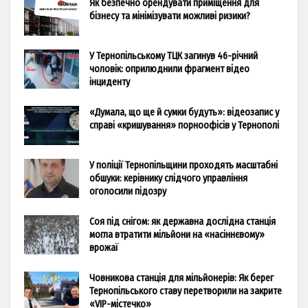
Як безпечно орендувати приміщення для
бізнесу та мінімізувати можливі ризики?
У Тернопільському ТЦК загинув 46-річний
чоловік: оприлюднили фрагмент відео
інциденту
«Думала, що ще й сумки будуть»: відеозапис у
справі «кришування» порноофісів у Тернополі
У поліції Тернопільщини проходять масштабні
обшуки: керівнику слідчого управління
оголосили підозру
Соя під снігом: як державна дослідна станція
могла втратити мільйони на «насіннєвому»
врожаї
Човникова станція для мільйонерів: Як берег
Тернопільського ставу перетворили на закрите
«VIP-містечко»