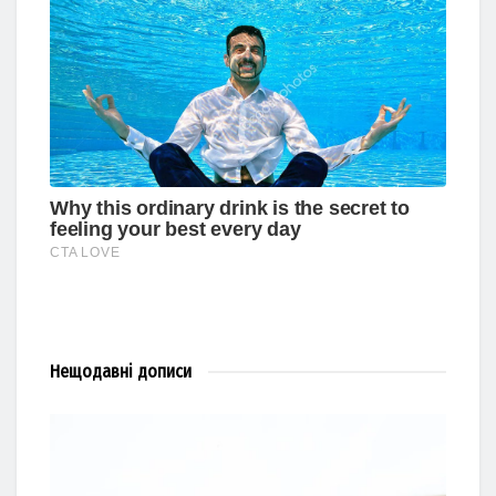
Нещодавні
дописи