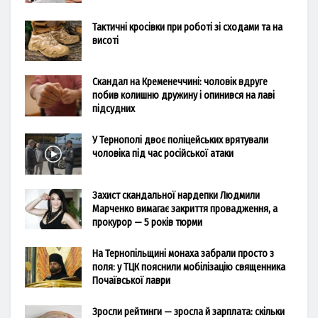
Тактичні кросівки при роботі зі сходами та на
висоті
Скандал на Кременеччині: чоловік вдруге
побив колишню дружину і опинився на лаві
підсудних
У Тернополі двоє поліцейських врятували
чоловіка під час російської атаки
Захист скандальної нардепки Людмили
Марченко вимагає закриття провадження, а
прокурор — 5 років тюрми
На Тернопільщині монаха забрали просто з
поля: у ТЦК пояснили мобілізацію священника
Почаївської лаври
Зросли рейтинги — зросла й зарплата: скільки