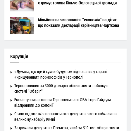
отримує голова Більче-Золотецької громади
Мільйони на чиновників і “економія” на дітях:
що показали декларації керівництва Чорткова
Корупція
«Думала, що ще й сумки будуть»: відеозапис у справі
«кришування» порноофісів у Тернополі
Тернополянин за 3000 доларів обіцяв зняти з обліку в
системі “Оберіг”
Ексзаступника голови Тернопільської ОВА Ігоря Гайдука
відправили до колонії
Стало відоме ім’я почаївського депутата, якого піймали на
великому хабарі у Києві
Затримали депутата з Почаєва, який за $10 тис. обіцяв зняти