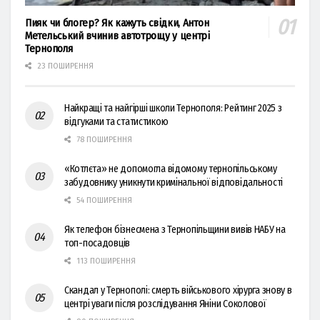
Пияк чи блогер? Як кажуть свідки, Антон
Метельський вчинив автотрощу у центрі
Тернополя
23 ПОШИРЕННЯ
Найкращі та найгірші школи Тернополя: Рейтинг 2025 з
відгуками та статистикою
78 ПОШИРЕННЯ
«Котлєта» не допомогла відомому тернопільському
забудовнику уникнути кримінальної відповідальності
54 ПОШИРЕННЯ
Як телефон бізнесмена з Тернопільщини вивів НАБУ на
топ-посадовців
113 ПОШИРЕННЯ
Скандал у Тернополі: смерть військового хірурга знову в
центрі уваги після розслідування Яніни Соколової