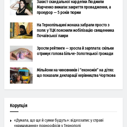
Захист скандальної нардепки Людмили
Марченко вимагає закриття провадження, а
прокурор — 5 років тюрми
На Тернопільщині монаха забрали просто з
поля: у ТЦК пояснили мобілізацію священника
Почаївської лаври
Зросли рейтинги — зросла й зарплата: скільки
отримує голова Більче-Золотецької громади
Мільйони на чиновників і “економія” на дітях:
що показали декларації керівництва Чорткова
Корупція
«Думала, що ще й сумки будуть»: відеозапис у справі
«кришування» порноофісів у Тернополі