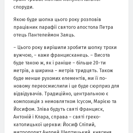
споруди.
Якою буде шопка цього року розповів
працівник парафії святого апостола Петра
отець Пантелеймон Заяць.
– Цього року вирішили зробити шопку трохи
вужчою, – каже францисканець. – Висота
буде такою ж, як і раніше – більше 20-ти
метрів, а ширина – метрів тридцять. Також
буде менше рухомих елементів, ми її по-
новому переосмислили і це буде сюрприз для
відвідувачів. Традиційно, центральною є
композиція з немовлятком Ісусом, Марією та
Йосифом. Зліва будуть святі Франциск,
Антоній і Клара, справа – святі греко-
католицької церкви: Йосиф Сліпий,
митрополит Андрей Шептицький, княгиня