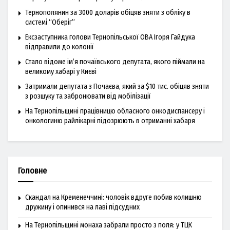
Тернополянин за 3000 доларів обіцяв зняти з обліку в
системі “Оберіг”
Ексзаступника голови Тернопільської ОВА Ігоря Гайдука
відправили до колонії
Стало відоме ім’я почаївського депутата, якого піймали на
великому хабарі у Києві
Затримали депутата з Почаєва, який за $10 тис. обіцяв зняти
з розшуку та забронювати від мобілізації
На Тернопільщині працівницю обласного онкодиспансеру і
онкологиню райлікарні підозрюють в отриманні хабаря
Головне
Скандал на Кременеччині: чоловік вдруге побив колишню
дружину і опинився на лаві підсудних
На Тернопільщині монаха забрали просто з поля: у ТЦК