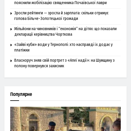
пояснили мобілізацію священника Почаївської лаври
Зросли рейтинги — зросла й зарплата: скільки отримує
голова Більче-Золотецької громади
Мільйони на чиновників і “економія” на дітях: що показали
декларації керівництва Чорткова
«Зайві куби» води у Тернополі: хто насправді їх додає у
платіжки
Власноруч зняв свій портрет з «Алеї надії»: на Шумщину з
полону повернувся захисник
Популярне