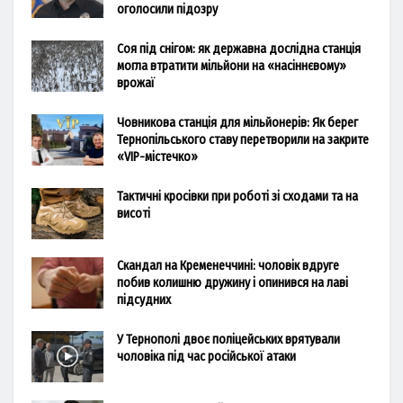
оголосили підозру
Соя під снігом: як державна дослідна станція
могла втратити мільйони на «насіннєвому»
врожаї
Човникова станція для мільйонерів: Як берег
Тернопільського ставу перетворили на закрите
«VIP-містечко»
Тактичні кросівки при роботі зі сходами та на
висоті
Скандал на Кременеччині: чоловік вдруге
побив колишню дружину і опинився на лаві
підсудних
У Тернополі двоє поліцейських врятували
чоловіка під час російської атаки