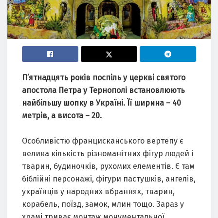
П’ятнадцять років поспіль у церкві святого
апостола Петра у Тернополі встановлюють
найбільшу шопку в Україні. Її ширина – 40
метрів, а висота – 20.
Особливістю францисканського вертепу є
велика кількість різноманітних фігур людей і
тварин, будиночків, рухомих елементів. Є там
біблійні персонажі, фігури пастушків, ангелів,
українців у народних вбраннях, тварин,
корабель, поїзд, замок, млин тощо. Зараз у
храмі триває монтаж монументальної