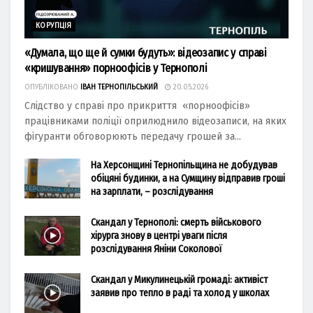
КОРУПЦІЯ
«Думала, що ще й сумки будуть»: відеозапис у справі
«кришування» порноофісів у Тернополі
ОПУБЛІКОВАНО
ІВАН ТЕРНОПІЛЬСЬКИЙ
20.05.2026
Слідство у справі про прикриття «порноофісів»
працівниками поліції оприлюднило відеозаписи, на яких
фігуранти обговорюють передачу грошей за...
На Херсонщині Тернопільщина не добудував
обіцяні будинки, а на Сумщину відправив гроші
на зарплати, – розслідування
Скандал у Тернополі: смерть військового
хірурга знову в центрі уваги після
розслідування Яніни Соколової
Скандал у Микулинецькій громаді: активіст
заявив про тепло в раді та холод у школах