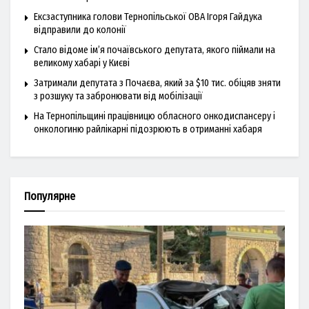
Ексзаступника голови Тернопільської ОВА Ігоря Гайдука
відправили до колонії
Стало відоме ім’я почаївського депутата, якого піймали на
великому хабарі у Києві
Затримали депутата з Почаєва, який за $10 тис. обіцяв зняти
з розшуку та забронювати від мобілізації
На Тернопільщині працівницю обласного онкодиспансеру і
онкологиню райлікарні підозрюють в отриманні хабаря
Популярне