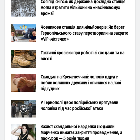
Соя під снігом: як державна дослідна станція
могла втратити мільйони на «насіннєвому»
врожаї
Човникова станція для мільйонерів: Як берег
Тернопільського ставу перетворили на закрите
«VIP-містечко»
Тактичні кросівки при роботі зі сходами та на
висоті
Скандал на Кременеччині: чоловік вдруге
побив колишню дружину і опинився на лаві
підсудних
У Тернополі двоє поліцейських врятували
чоловіка під час російської атаки
Захист скандальної нардепки Людмили
Марченко вимагає закриття провадження, а
прокурор — 5 років тюрми