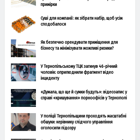
примірки
Суші для компанії: як зібрати набір, щоб усім
сподобалося
Як безпечно орендувати приміщення для
бізнесу та мінімізувати можливі ризики?
У Тернопільському ТЦК загинув 46-річний
чоловік: оприлюднили фрагмент відео
інциденту
«Думала, що ще й сумки будуть»: відеозапис у
справі «кришування» порноофісів у Тернополі
У поліції Тернопільщини проходять масштабні
обшуки: керівнику слідчого управління
оголосили підозру