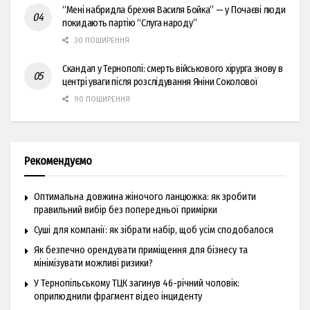
“Мені набридла брехня Василя Бойка” — у Почаєві люди
покидають партію “Слуга народу”
30 ПОШИРЕННЯ
Скандал у Тернополі: смерть військового хірурга знову в
центрі уваги після розслідування Яніни Соколової
90 ПОШИРЕННЯ
Рекомендуємо
Оптимальна довжина жіночого ланцюжка: як зробити
правильний вибір без попередньої примірки
Суші для компанії: як зібрати набір, щоб усім сподобалося
Як безпечно орендувати приміщення для бізнесу та
мінімізувати можливі ризики?
У Тернопільському ТЦК загинув 46-річний чоловік:
оприлюднили фрагмент відео інциденту