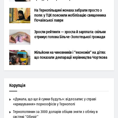
На Тернопільщині монаха забрали просто з
поля: у ТЦК пояснили мобілізацію священника
Почаївської лаври
Зросли рейтинги — зросла й зарплата: скільки
отримує голова Більче-Золотецької громади
Мільйони на чиновників і “економія” на дітях:
що показали декларації керівництва Чорткова
Корупція
«Думала, що ще й сумки будуть»: відеозапис у справі
«кришування» порноофісів у Тернополі
Тернополянин за 3000 доларів обіцяв зняти з обліку в
системі “Оберіг”