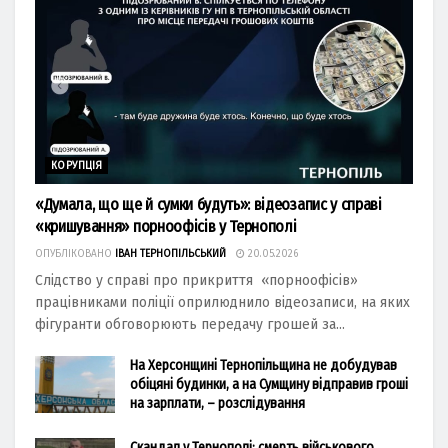
КОРУПЦІЯ
«Думала, що ще й сумки будуть»: відеозапис у справі
«кришування» порноофісів у Тернополі
ОПУБЛІКОВАНО
ІВАН ТЕРНОПІЛЬСЬКИЙ
20.05.2026
Слідство у справі про прикриття «порноофісів»
працівниками поліції оприлюднило відеозаписи, на яких
фігуранти обговорюють передачу грошей за...
На Херсонщині Тернопільщина не добудував
обіцяні будинки, а на Сумщину відправив гроші
на зарплати, – розслідування
Скандал у Тернополі: смерть військового