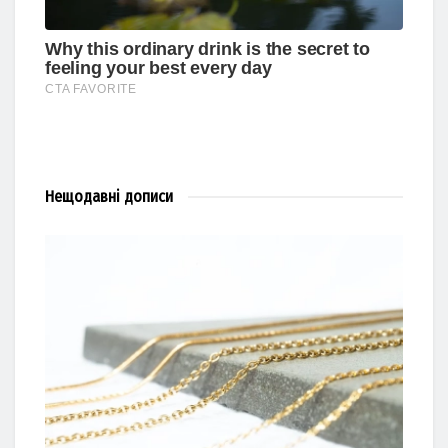
Нещодавні
дописи