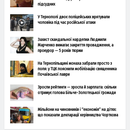
підсудних
У Тернополі двоє поліцейських врятували
чоловіка під час російської атаки
Захист скандальної нардепки Людмили
Марченко вимагає закриття провадження, а
прокурор — 5 років тюрми
На Тернопільщині монаха забрали просто з
поля: у ТЦК пояснили мобілізацію священника
Почаївської лаври
Зросли рейтинги — зросла й зарплата: скільки
отримує голова Більче-Золотецької громади
Мільйони на чиновників і “економія” на дітях:
що показали декларації керівництва Чорткова