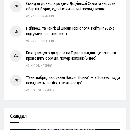
Скандал довкола родини Дацківих зі Скалата набирає
обертів: борги, суди і кримінальні провадження
44 ПОШИРЕННЯ
Найкращі та найгірші школи Тернополя: Рейтинг 2025 з
відгуками та статистикою
79 ПОШИРЕННЯ
Біля цілющого джерела на Тернопільщині, де сектанти
проводять обряди, помер чоловік (Відео)
6 ПОШИРЕННЯ
“Мені набридла брехня Василя Бойка” — у Почаєві люди
покидають партію “Слуга народу”
30 ПОШИРЕННЯ
Скандал