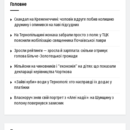
Головне
Скандал на Кременеччині: чоловік вдруге побив колишню
дружину і опинився на лаві підсудних
На Тернопільщині монаха забрали просто з поля: у ТЦК
пояснили мобілізацію священника Почаївської лаври
Зросли рейтинги — зросла й зарплата: скільки отримує
голова Більче-Золотецької громади
Мільйони на чиновників і “економія” на дітях: що показали
декларації керівництва Чорткова
«Зайві куби» води у Тернополі: хто насправді їх додає у
платіжки
Власноруч зняв свій портрет з «Алеї надії»: на Шумщину з
полону повернувся захисник