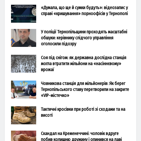
«Думала, що ще й сумки будуть»: відеозапис у
справі «кришування» порноофісів у Тернополі
У поліції Тернопільщини проходять масштабні
обшуки: керівнику слідчого управління
оголосили підозру
Соя під снігом: як державна дослідна станція
могла втратити мільйони на «насіннєвому»
врожаї
Човникова станція для мільйонерів: Як берег
Тернопільського ставу перетворили на закрите
«VIP-містечко»
Тактичні кросівки при роботі зі сходами та на
висоті
Скандал на Кременеччині: чоловік вдруге
побив колишню дружину і опинився на лаві