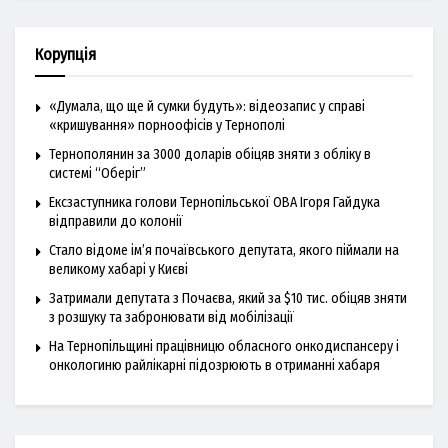
Корупція
«Думала, що ще й сумки будуть»: відеозапис у справі
«кришування» порноофісів у Тернополі
Тернополянин за 3000 доларів обіцяв зняти з обліку в
системі “Оберіг”
Ексзаступника голови Тернопільської ОВА Ігоря Гайдука
відправили до колонії
Стало відоме ім’я почаївського депутата, якого піймали на
великому хабарі у Києві
Затримали депутата з Почаєва, який за $10 тис. обіцяв зняти
з розшуку та забронювати від мобілізації
На Тернопільщині працівницю обласного онкодиспансеру і
онкологиню райлікарні підозрюють в отриманні хабаря