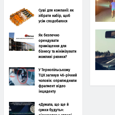
Суші для компанії: як
зібрати набір, щоб
усім сподобалося
Як безпечно
орендувати
приміщення для
бізнесу та мінімізувати
можливі ризики?
У Тернопільському
ТЦК загинув 46-річний
чоловік: оприлюднили
фрагмент відео
інциденту
«Думала, що ще й
сумки будуть»: