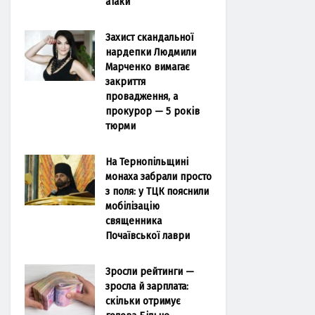
атаки
Захист скандальної
нардепки Людмили
Марченко вимагає
закриття
провадження, а
прокурор — 5 років
тюрми
На Тернопільщині
монаха забрали просто
з поля: у ТЦК пояснили
мобілізацію
священника
Почаївської лаври
Зросли рейтинги —
зросла й зарплата:
скільки отримує