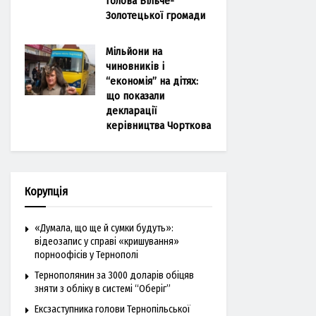
голова Більче-
Золотецької громади
Мільйони на
чиновників і
“економія” на дітях:
що показали
декларації
керівництва Чорткова
Корупція
«Думала, що ще й сумки будуть»:
відеозапис у справі «кришування»
порноофісів у Тернополі
Тернополянин за 3000 доларів обіцяв
зняти з обліку в системі “Оберіг”
Ексзаступника голови Тернопільської