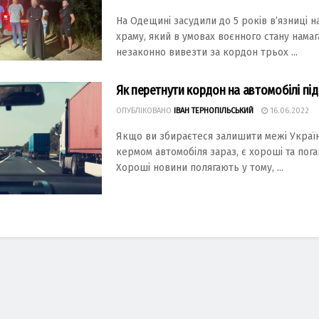
На Одещині засудили до 5 років в’язниці н
храму, який в умовах воєнного стану намаг
незаконно вивезти за кордон трьох ...
Як перетнути кордон на автомобілі під
ОПУБЛІКОВАНО
ІВАН ТЕРНОПІЛЬСЬКИЙ
16.06.2022
Якщо ви збираєтеся залишити межі Україн
кермом автомобіля зараз, є хороші та пога
Хороші новини полягають у тому, ...