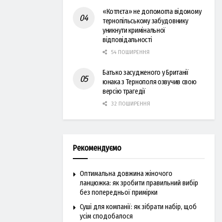
«Котлєта» не допомогла відомому
тернопільському забудовнику
уникнути кримінальної
відповідальності
54 ПОШИРЕННЯ
Батько засудженого у Британії
юнака з Тернополя озвучив свою
версію трагедії
32 ПОШИРЕННЯ
Рекомендуємо
Оптимальна довжина жіночого
ланцюжка: як зробити правильний вибір
без попередньої примірки
Суші для компанії: як зібрати набір, щоб
усім сподобалося