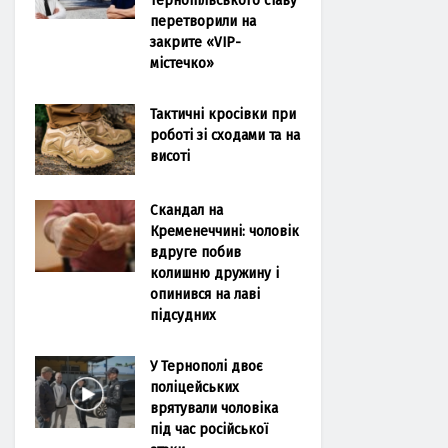
перетворили на
закрите «VIP-
містечко»
Тактичні кросівки при
роботі зі сходами та на
висоті
Скандал на
Кременеччині: чоловік
вдруге побив
колишню дружину і
опинився на лаві
підсудних
У Тернополі двоє
поліцейських
врятували чоловіка
під час російської