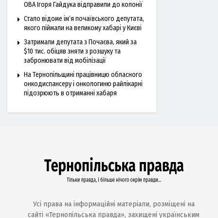
ОВА Ігоря Гайдука відправили до колонії
Стало відоме ім’я почаївського депутата,
якого піймали на великому хабарі у Києві
Затримали депутата з Почаєва, який за
$10 тис. обіцяв зняти з розшуку та
забронювати від мобілізації
На Тернопільщині працівницю обласного
онкодиспансеру і онкологиню райлікарні
підозрюють в отриманні хабаря
Усі права на інформаційні матеріали, розміщені на
сайті «Тернопільська правда», захищені українським