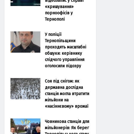
відеозапис у справі
«кришування»
порноофісів у
Тернополі
У поліції
Тернопільщини
проходять масштабні
обшуки: керівнику
слідчого управління
оголосили підозру
Соя під снігом: як
державна дослідна
станція могла втратити
мільйони на
«насіннєвому» врожаї
Човникова станція для
мільйонерів: Як берег
Тернопільського ставу