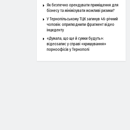
Як безпечно орендувати приміщення для
бізнесу та мінімізувати можливі ризики?
У Тернопільському ТЦК загинув 46-річний
чоловік: оприлюднили фрагмент відео
інциденту
«Думала, що ще й сумки будуть»:
відеозапис у справі «кришування»
порноофісів у Тернополі