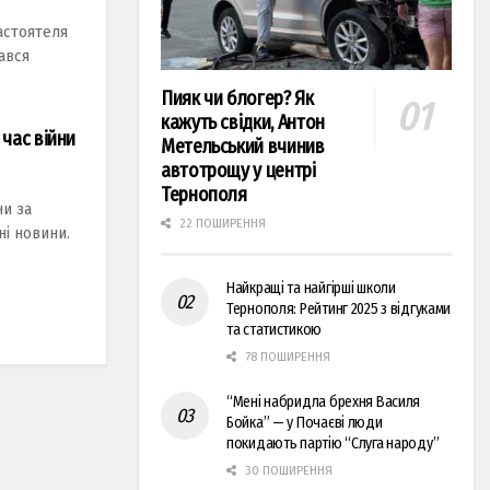
астоятеля
ався
Пияк чи блогер? Як
кажуть свідки, Антон
 час війни
Метельський вчинив
автотрощу у центрі
Тернополя
и за
22 ПОШИРЕННЯ
ні новини.
Найкращі та найгірші школи
Тернополя: Рейтинг 2025 з відгуками
та статистикою
78 ПОШИРЕННЯ
“Мені набридла брехня Василя
Бойка” — у Почаєві люди
покидають партію “Слуга народу”
30 ПОШИРЕННЯ