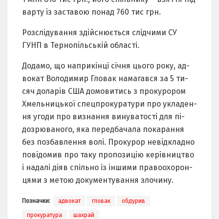
варту із заставою понад 760 тис грн.
Розслідування здійснюється слідчими СУ
ГУНП в Тернопільській області.
Додамо, що наприкінці січня цього року, ад­
во­кат Володимир Гловак на­ма­гав­ся за 5 ти­
сяч до­ла­рів США до­мо­ви­тись з про­ку­ро­ром
Хмель­ницької спец­про­ку­ра­ту­ри про ук­ла­ден­
ня уго­ди про виз­нання вину­ва­тос­ті для пі­
доз­рю­ва­но­го, яка пе­ред­ба­ча­ла по­ка­ран­ня
без поз­бавлен­ня во­лі. Про­ку­рор не­від­клад­но
по­ві­до­мив про та­ку про­по­зи­цію ке­рів­ниц­тво
і на­да­лі ді­яв спіль­но із ін­ши­ми пра­во­охо­рон­
ця­ми з ме­тою до­ку­мен­ту­ван­ня зло­чи­ну.
Позначки:
адвокат
гловак
обдурив
прокуратура
шахрай