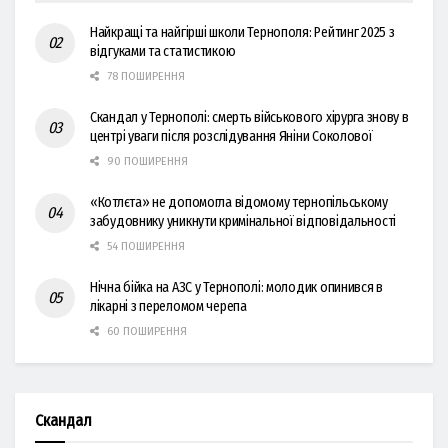
Найкращі та найгірші школи Тернополя: Рейтинг 2025 з
відгуками та статистикою
78 ПОШИРЕННЯ
Скандал у Тернополі: смерть військового хірурга знову в
центрі уваги після розслідування Яніни Соколової
90 ПОШИРЕННЯ
«Котлєта» не допомогла відомому тернопільському
забудовнику уникнути кримінальної відповідальності
54 ПОШИРЕННЯ
Нічна бійка на АЗС у Тернополі: молодик опинився в
лікарні з переломом черепа
60 ПОШИРЕННЯ
Скандал