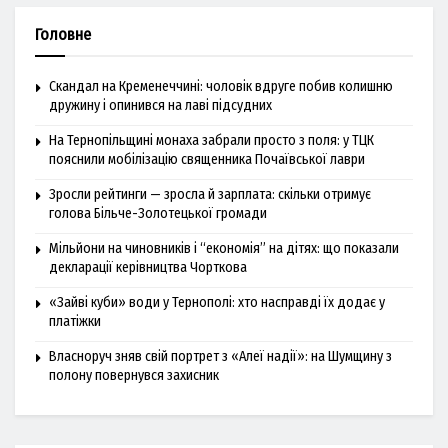
Головне
Скандал на Кременеччині: чоловік вдруге побив колишню
дружину і опинився на лаві підсудних
На Тернопільщині монаха забрали просто з поля: у ТЦК
пояснили мобілізацію священника Почаївської лаври
Зросли рейтинги — зросла й зарплата: скільки отримує
голова Більче-Золотецької громади
Мільйони на чиновників і “економія” на дітях: що показали
декларації керівництва Чорткова
«Зайві куби» води у Тернополі: хто насправді їх додає у
платіжки
Власноруч зняв свій портрет з «Алеї надії»: на Шумщину з
полону повернувся захисник