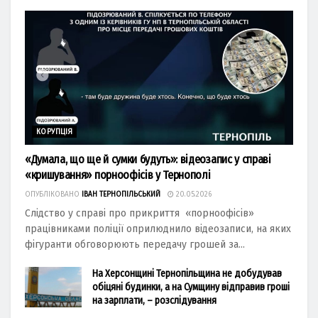
КОРУПЦІЯ
«Думала, що ще й сумки будуть»: відеозапис у справі
«кришування» порноофісів у Тернополі
ОПУБЛІКОВАНО
ІВАН ТЕРНОПІЛЬСЬКИЙ
20.05.2026
Слідство у справі про прикриття «порноофісів»
працівниками поліції оприлюднило відеозаписи, на яких
фігуранти обговорюють передачу грошей за...
На Херсонщині Тернопільщина не добудував
обіцяні будинки, а на Сумщину відправив гроші
на зарплати, – розслідування