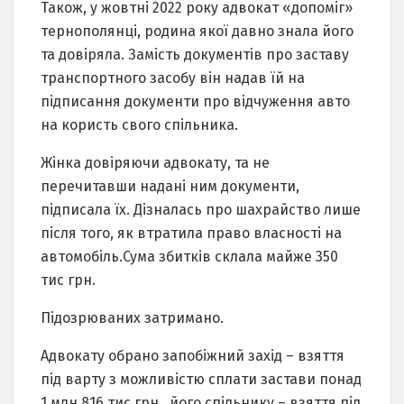
Також, у жовтні 2022 року адвокат «допоміг»
тернополянці, родина якої давно знала його
та довіряла. Замість документів про заставу
транспортного засобу він надав їй на
підписання документи про відчуження авто
на користь свого спільника.
Жінка довіряючи адвокату, та не
перечитавши надані ним документи,
підписала їх. Дізналась про шахрайство лише
після того, як втратила право власності на
автомобіль.Сума збитків склала майже 350
тис грн.
Підозрюваних затримано.
Адвокату обрано запобіжний захід – взяття
під варту з можливістю сплати застави понад
1 млн 816 тис грн., його спільнику – взяття під