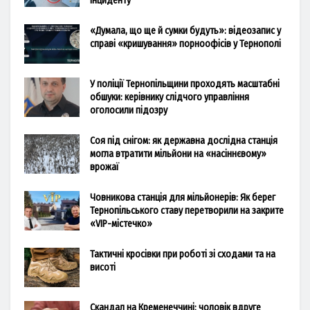
інциденту
«Думала, що ще й сумки будуть»: відеозапис у
справі «кришування» порноофісів у Тернополі
У поліції Тернопільщини проходять масштабні
обшуки: керівнику слідчого управління
оголосили підозру
Соя під снігом: як державна дослідна станція
могла втратити мільйони на «насіннєвому»
врожаї
Човникова станція для мільйонерів: Як берег
Тернопільського ставу перетворили на закрите
«VIP-містечко»
Тактичні кросівки при роботі зі сходами та на
висоті
Скандал на Кременеччині: чоловік вдруге