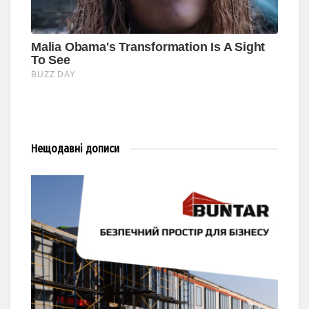
Нещодавні
дописи