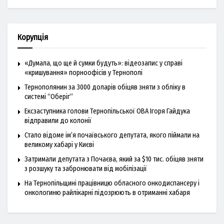
Корупція
«Думала, що ще й сумки будуть»: відеозапис у справі
«кришування» порноофісів у Тернополі
Тернополянин за 3000 доларів обіцяв зняти з обліку в
системі “Оберіг”
Ексзаступника голови Тернопільської ОВА Ігоря Гайдука
відправили до колонії
Стало відоме ім’я почаївського депутата, якого піймали на
великому хабарі у Києві
Затримали депутата з Почаєва, який за $10 тис. обіцяв зняти
з розшуку та забронювати від мобілізації
На Тернопільщині працівницю обласного онкодиспансеру і
онкологиню райлікарні підозрюють в отриманні хабаря