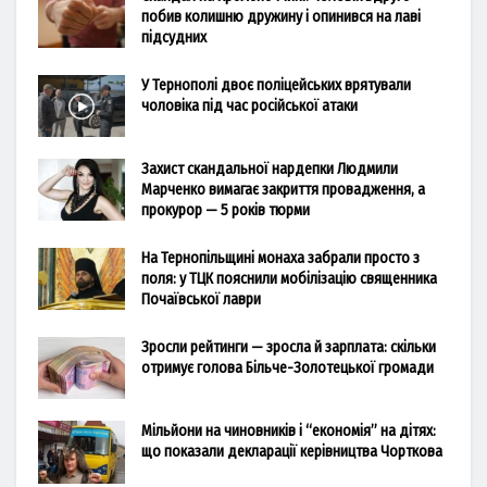
побив колишню дружину і опинився на лаві
підсудних
У Тернополі двоє поліцейських врятували
чоловіка під час російської атаки
Захист скандальної нардепки Людмили
Марченко вимагає закриття провадження, а
прокурор — 5 років тюрми
На Тернопільщині монаха забрали просто з
поля: у ТЦК пояснили мобілізацію священника
Почаївської лаври
Зросли рейтинги — зросла й зарплата: скільки
отримує голова Більче-Золотецької громади
Мільйони на чиновників і “економія” на дітях:
що показали декларації керівництва Чорткова