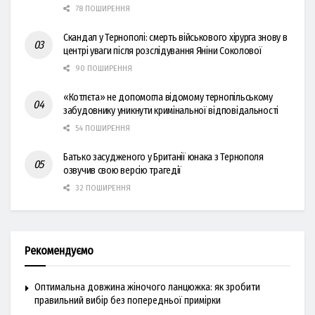
78 ПОШИРЕННЯ
Скандал у Тернополі: смерть військового хірурга знову в
центрі уваги після розслідування Яніни Соколової
90 ПОШИРЕННЯ
«Котлєта» не допомогла відомому тернопільському
забудовнику уникнути кримінальної відповідальності
54 ПОШИРЕННЯ
Батько засудженого у Британії юнака з Тернополя
озвучив свою версію трагедії
32 ПОШИРЕННЯ
Рекомендуємо
Оптимальна довжина жіночого ланцюжка: як зробити
правильний вибір без попередньої примірки