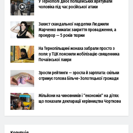
У Тернополі двоє поліцейських врятували
чоловіка під час російської атаки
Захист скандальної нардепки Людмили
Марченко вимагає закриття провадження, а
прокурор — 5 років тюрми
На Тернопільщині монаха забрали просто з
поля: у ТЦК пояснили мобілізацію священника
Почаївської лаври
Зросли рейтинги — зросла й зарплата: скільки
отримує голова Більче-Золотецької громади
Мільйони на чиновників і “економія” на дітях:
що показали декларації керівництва Чорткова
Корупція