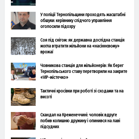
У поліції Тернопільщини проходять масштабні
обшуки: керівнику слідчого управління
оголосили підозру
Соя під снігом: як державна дослідна станція
могла втратити мільйони на «насіннєвому»
врожаї
Човникова станція для мільйонерів: Як берег
Тернопільського ставу перетворили на закрите
«VIP-містечко»
Тактичні кросівки при роботі зі сходами та на
висоті
Скандал на Кременеччині: чоловік вдруге
побив колишню дружину і опинився на лаві
підсудних