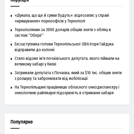
«Думала, що ще й сумки будуть»: відеозапис у справі
«кришування» порноофісів у Тернополі
Тернополянин за 3000 доларів обіцяв зняти з обліку в
системі “Оберіг”
Ексзаступника голови Тернопільської ОВА Ігоря Гайдука
відправили до колонії
Стало відоме ім’я почаївського депутата, якого піймали на
великому хабарі у Києві
Затримали депутата з Почаєва, який за $10 тис. обіцяв зняти
з розшуку та забронювати від мобілізації
На Тернопільщині працівницю обласного онкодиспансеру і
онкологиню райлікарні підозрюють в отриманні хабаря
Популярне