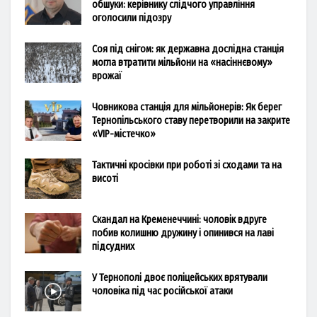
обшуки: керівнику слідчого управління
оголосили підозру
Соя під снігом: як державна дослідна станція
могла втратити мільйони на «насіннєвому»
врожаї
Човникова станція для мільйонерів: Як берег
Тернопільського ставу перетворили на закрите
«VIP-містечко»
Тактичні кросівки при роботі зі сходами та на
висоті
Скандал на Кременеччині: чоловік вдруге
побив колишню дружину і опинився на лаві
підсудних
У Тернополі двоє поліцейських врятували
чоловіка під час російської атаки