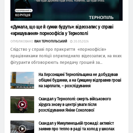
КОРУПЦІЯ
«Думала, що ще й сумки будуть»: відеозапис у справі
«кришування» порноофісів у Тернополі
ОПУБЛІКОВАНО
ІВАН ТЕРНОПІЛЬСЬКИЙ
20.05.2026
Слідство у справі про прикриття «порноофісів»
працівниками поліції оприлюднило відеозаписи, на яких
фігуранти обговорюють передачу грошей за...
На Херсонщині Тернопільщина не добудував
обіцяні будинки, а на Сумщину відправив гроші
на зарплати, – розслідування
Скандал у Тернополі: смерть військового
хірурга знову в центрі уваги після
розслідування Яніни Соколової
Скандал у Микулинецькій громаді: активіст
заявив про тепло в раді та холод у школах