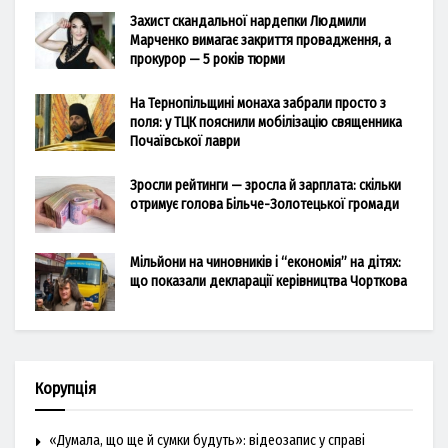
Захист скандальної нардепки Людмили
Марченко вимагає закриття провадження, а
прокурор — 5 років тюрми
На Тернопільщині монаха забрали просто з
поля: у ТЦК пояснили мобілізацію священника
Почаївської лаври
Зросли рейтинги — зросла й зарплата: скільки
отримує голова Більче-Золотецької громади
Мільйони на чиновників і “економія” на дітях:
що показали декларації керівництва Чорткова
Корупція
«Думала, що ще й сумки будуть»: відеозапис у справі