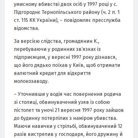
умисному вбивстві двох осіб у 1997 році у с.
Підгороднє Тернопільського району (ч. 2 п. 1
ст. 115 КК України), – повідомляє пресслужба
відомства.
За версією слідства, громадянин К.,
перебуваючи у родинних зв’язках із
підприємцем, у вересні 1997 року дізнався,
що його дядько поїхав у Київ, щоб отримати
валютний кредит для відкриття
молокозаводу.
– Уточнивши у водія час повернення родича
зі столиці, обвинувачений узяв із собою
пістолет та уночі 21 вересня 1997 року зайшов
до будинку потерпілих з наміром убивства.
Маючи навички у стрільбі, обвинувачений 12
разів вистрелив у господаря, його дружину й