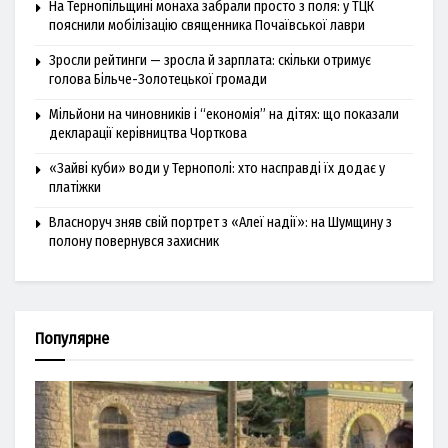
На Тернопільщині монаха забрали просто з поля: у ТЦК
пояснили мобілізацію священника Почаївської лаври
Зросли рейтинги — зросла й зарплата: скільки отримує
голова Більче-Золотецької громади
Мільйони на чиновників і “економія” на дітях: що показали
декларації керівництва Чорткова
«Зайві куби» води у Тернополі: хто насправді їх додає у
платіжки
Власноруч зняв свій портрет з «Алеї надії»: на Шумщину з
полону повернувся захисник
Популярне