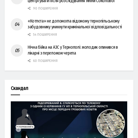
центрі уваги після розслідування Яніни Соколової
90 ПОШИРЕННЯ
«Котлєта» не допомогла відомому тернопільському
забудовнику уникнути кримінальної відповідальності
54 ПОШИРЕННЯ
Нічна бійка на АЗС у Тернополі: молодик опинився в
лікарні з переломом черепа
60 ПОШИРЕННЯ
Скандал