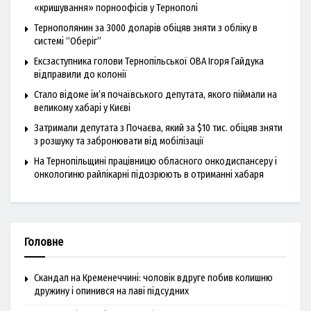
«кришування» порноофісів у Тернополі
Тернополянин за 3000 доларів обіцяв зняти з обліку в
системі “Оберіг”
Ексзаступника голови Тернопільської ОВА Ігоря Гайдука
відправили до колонії
Стало відоме ім’я почаївського депутата, якого піймали на
великому хабарі у Києві
Затримали депутата з Почаєва, який за $10 тис. обіцяв зняти
з розшуку та забронювати від мобілізації
На Тернопільщині працівницю обласного онкодиспансеру і
онкологиню райлікарні підозрюють в отриманні хабаря
Головне
Скандал на Кременеччині: чоловік вдруге побив колишню
дружину і опинився на лаві підсудних