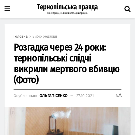
Головна
Вибір редакції
Розгадка через 24 роки:
тернопільські слідчі
викрили мертвого вбивцю
(Фото)
A
Опубліковано
ОЛЬГА ТІСЕНКО
27.10.2021
A