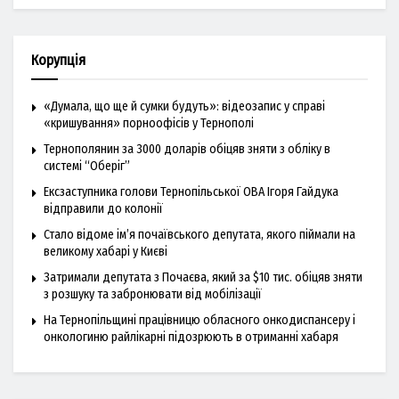
Корупція
«Думала, що ще й сумки будуть»: відеозапис у справі
«кришування» порноофісів у Тернополі
Тернополянин за 3000 доларів обіцяв зняти з обліку в
системі “Оберіг”
Ексзаступника голови Тернопільської ОВА Ігоря Гайдука
відправили до колонії
Стало відоме ім’я почаївського депутата, якого піймали на
великому хабарі у Києві
Затримали депутата з Почаєва, який за $10 тис. обіцяв зняти
з розшуку та забронювати від мобілізації
На Тернопільщині працівницю обласного онкодиспансеру і
онкологиню райлікарні підозрюють в отриманні хабаря