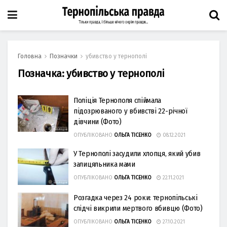
Головна
Позначки
убивство у тернополі
Позначка:
убивство у тернополі
Поліція Тернополя спіймала
підозрюваного у вбивстві 22-річної
дівчини (Фото)
ОПУБЛІКОВАНО
ОЛЬГА ТІСЕНКО
08.12.2021
У Тернополі засудили хлопця, який убив
залицяльника мами
ОПУБЛІКОВАНО
ОЛЬГА ТІСЕНКО
22.11.2021
Розгадка через 24 роки: тернопільські
слідчі викрили мертвого вбивцю (Фото)
ОПУБЛІКОВАНО
ОЛЬГА ТІСЕНКО
27.10.2021