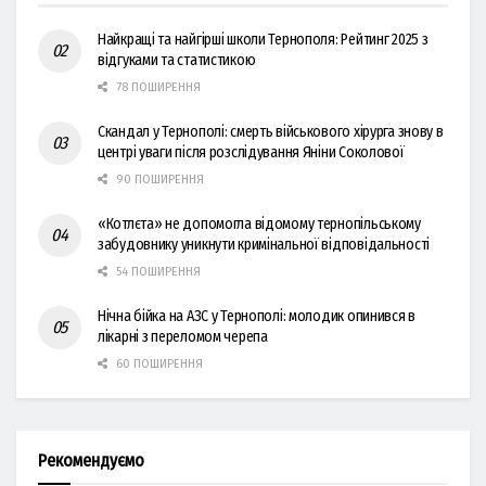
Найкращі та найгірші школи Тернополя: Рейтинг 2025 з
відгуками та статистикою
78 ПОШИРЕННЯ
Скандал у Тернополі: смерть військового хірурга знову в
центрі уваги після розслідування Яніни Соколової
90 ПОШИРЕННЯ
«Котлєта» не допомогла відомому тернопільському
забудовнику уникнути кримінальної відповідальності
54 ПОШИРЕННЯ
Нічна бійка на АЗС у Тернополі: молодик опинився в
лікарні з переломом черепа
60 ПОШИРЕННЯ
Рекомендуємо