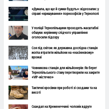
«Думала, що ще й сумки будуть»: відеозапис у
справі «кришування» порноофісів у Тернополі
У поліції Тернопільщини проходять масштабні
обшуки: керівнику слідчого управління
оголосили підозру
Соя під снігом: як державна дослідна станція
могла втратити мільйони на «насіннєвому»
врожаї
Човникова станція для мільйонерів: Як берег
Тернопільського ставу перетворили на закрите
«VIP-містечко»
Тактичні кросівки при роботі зі сходами та на
висоті
Скандал на Кременеччині: чоловік вдруге