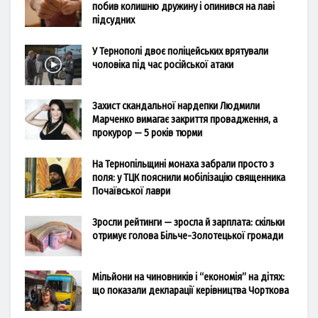
побив колишню дружину і опинився на лаві
підсудних
У Тернополі двоє поліцейських врятували
чоловіка під час російської атаки
Захист скандальної нардепки Людмили
Марченко вимагає закриття провадження, а
прокурор — 5 років тюрми
На Тернопільщині монаха забрали просто з
поля: у ТЦК пояснили мобілізацію священника
Почаївської лаври
Зросли рейтинги — зросла й зарплата: скільки
отримує голова Більче-Золотецької громади
Мільйони на чиновників і “економія” на дітях:
що показали декларації керівництва Чорткова