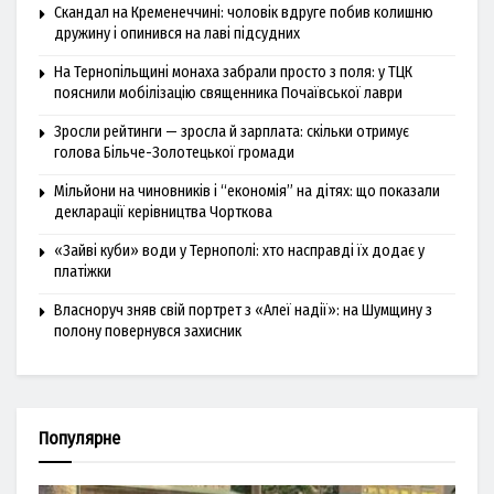
Скандал на Кременеччині: чоловік вдруге побив колишню
дружину і опинився на лаві підсудних
На Тернопільщині монаха забрали просто з поля: у ТЦК
пояснили мобілізацію священника Почаївської лаври
Зросли рейтинги — зросла й зарплата: скільки отримує
голова Більче-Золотецької громади
Мільйони на чиновників і “економія” на дітях: що показали
декларації керівництва Чорткова
«Зайві куби» води у Тернополі: хто насправді їх додає у
платіжки
Власноруч зняв свій портрет з «Алеї надії»: на Шумщину з
полону повернувся захисник
Популярне