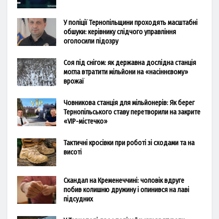
У поліції Тернопільщини проходять масштабні
обшуки: керівнику слідчого управління
оголосили підозру
Соя під снігом: як державна дослідна станція
могла втратити мільйони на «насіннєвому»
врожаї
Човникова станція для мільйонерів: Як берег
Тернопільського ставу перетворили на закрите
«VIP-містечко»
Тактичні кросівки при роботі зі сходами та на
висоті
Скандал на Кременеччині: чоловік вдруге
побив колишню дружину і опинився на лаві
підсудних