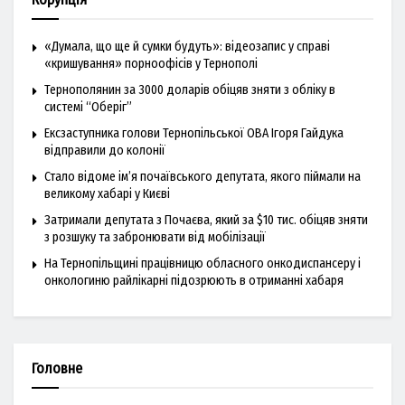
«Думала, що ще й сумки будуть»: відеозапис у справі
«кришування» порноофісів у Тернополі
Тернополянин за 3000 доларів обіцяв зняти з обліку в
системі “Оберіг”
Ексзаступника голови Тернопільської ОВА Ігоря Гайдука
відправили до колонії
Стало відоме ім’я почаївського депутата, якого піймали на
великому хабарі у Києві
Затримали депутата з Почаєва, який за $10 тис. обіцяв зняти
з розшуку та забронювати від мобілізації
На Тернопільщині працівницю обласного онкодиспансеру і
онкологиню райлікарні підозрюють в отриманні хабаря
Головне