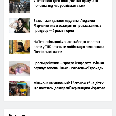
У Тернополі двоє поліцейських врятували
чоловіка під час російської атаки
Захист скандальної нардепки Людмили
Марченко вимагає закриття провадження, а
прокурор — 5 років тюрми
На Тернопільщині монаха забрали просто з
поля: у ТЦК пояснили мобілізацію священника
Почаївської лаври
Зросли рейтинги — зросла й зарплата: скільки
отримує голова Більче-Золотецької громади
Мільйони на чиновників і “економія” на дітях:
що показали декларації керівництва Чорткова
Корупція