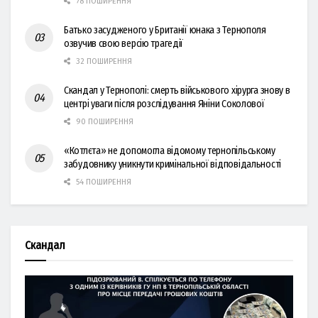
78 ПОШИРЕННЯ
Батько засудженого у Британії юнака з Тернополя
озвучив свою версію трагедії
32 ПОШИРЕННЯ
Скандал у Тернополі: смерть військового хірурга знову в
центрі уваги після розслідування Яніни Соколової
90 ПОШИРЕННЯ
«Котлєта» не допомогла відомому тернопільському
забудовнику уникнути кримінальної відповідальності
54 ПОШИРЕННЯ
Скандал