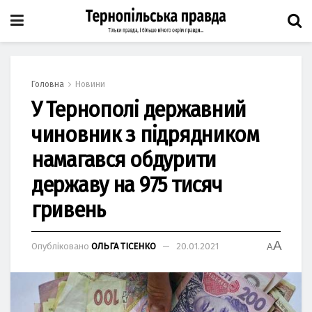
Головна
Новини
У Тернополі державний
чиновник з підрядником
намагався обдурити
державу на 975 тисяч
гривень
A
Опубліковано
ОЛЬГА ТІСЕНКО
20.01.2021
A