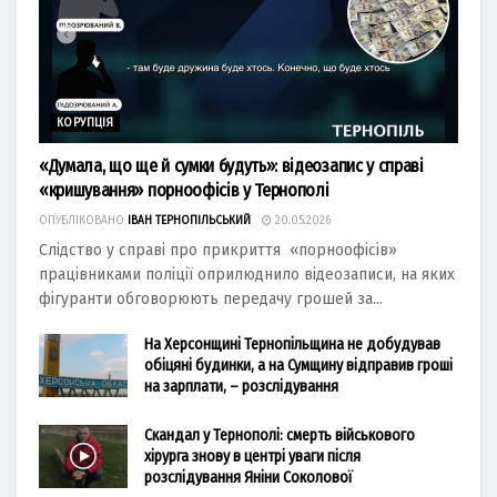
КОРУПЦІЯ
«Думала, що ще й сумки будуть»: відеозапис у справі
«кришування» порноофісів у Тернополі
ОПУБЛІКОВАНО
ІВАН ТЕРНОПІЛЬСЬКИЙ
20.05.2026
Слідство у справі про прикриття «порноофісів»
працівниками поліції оприлюднило відеозаписи, на яких
фігуранти обговорюють передачу грошей за...
На Херсонщині Тернопільщина не добудував
обіцяні будинки, а на Сумщину відправив гроші
на зарплати, – розслідування
Скандал у Тернополі: смерть військового
хірурга знову в центрі уваги після
розслідування Яніни Соколової