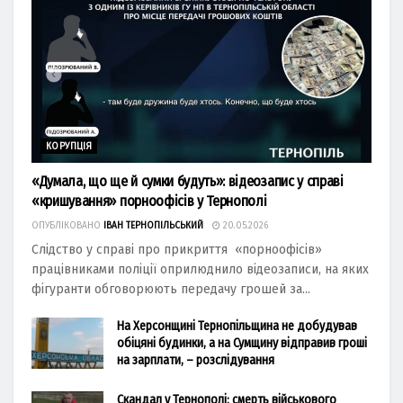
КОРУПЦІЯ
«Думала, що ще й сумки будуть»: відеозапис у справі
«кришування» порноофісів у Тернополі
ОПУБЛІКОВАНО
ІВАН ТЕРНОПІЛЬСЬКИЙ
20.05.2026
Слідство у справі про прикриття «порноофісів»
працівниками поліції оприлюднило відеозаписи, на яких
фігуранти обговорюють передачу грошей за...
На Херсонщині Тернопільщина не добудував
обіцяні будинки, а на Сумщину відправив гроші
на зарплати, – розслідування
Скандал у Тернополі: смерть військового