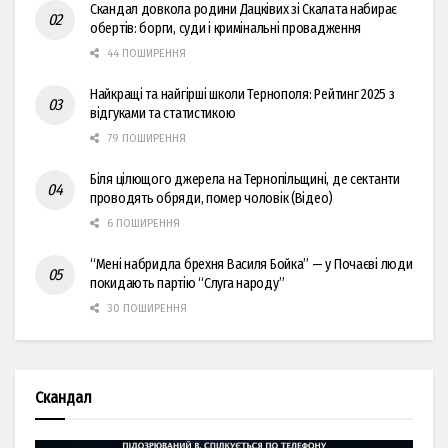
Скандал довкола родини Дацківих зі Скалата набирає
обертів: борги, суди і кримінальні провадження
44 ПОШИРЕННЯ
Найкращі та найгірші школи Тернополя: Рейтинг 2025 з
відгуками та статистикою
79 ПОШИРЕННЯ
Біля цілющого джерела на Тернопільщині, де сектанти
проводять обряди, помер чоловік (Відео)
6 ПОШИРЕННЯ
“Мені набридла брехня Василя Бойка” — у Почаєві люди
покидають партію “Слуга народу”
30 ПОШИРЕННЯ
Скандал