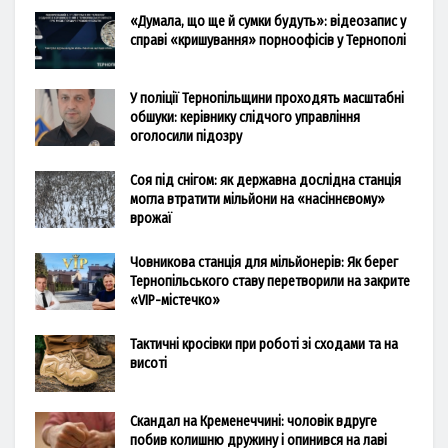
«Думала, що ще й сумки будуть»: відеозапис у
справі «кришування» порноофісів у Тернополі
У поліції Тернопільщини проходять масштабні
обшуки: керівнику слідчого управління
оголосили підозру
Соя під снігом: як державна дослідна станція
могла втратити мільйони на «насіннєвому»
врожаї
Човникова станція для мільйонерів: Як берег
Тернопільського ставу перетворили на закрите
«VIP-містечко»
Тактичні кросівки при роботі зі сходами та на
висоті
Скандал на Кременеччині: чоловік вдруге
побив колишню дружину і опинився на лаві