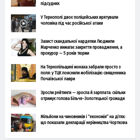
підсудних
У Тернополі двоє поліцейських врятували
чоловіка під час російської атаки
Захист скандальної нардепки Людмили
Марченко вимагає закриття провадження, а
прокурор — 5 років тюрми
На Тернопільщині монаха забрали просто з
поля: у ТЦК пояснили мобілізацію священника
Почаївської лаври
Зросли рейтинги — зросла й зарплата: скільки
отримує голова Більче-Золотецької громади
Мільйони на чиновників і “економія” на дітях:
що показали декларації керівництва Чорткова