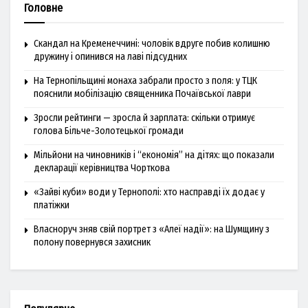
Головне
Скандал на Кременеччині: чоловік вдруге побив колишню
дружину і опинився на лаві підсудних
На Тернопільщині монаха забрали просто з поля: у ТЦК
пояснили мобілізацію священника Почаївської лаври
Зросли рейтинги — зросла й зарплата: скільки отримує
голова Більче-Золотецької громади
Мільйони на чиновників і “економія” на дітях: що показали
декларації керівництва Чорткова
«Зайві куби» води у Тернополі: хто насправді їх додає у
платіжки
Власноруч зняв свій портрет з «Алеї надії»: на Шумщину з
полону повернувся захисник