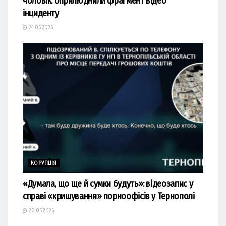
чоловік: оприлюднили фрагмент відео
інциденту
24.05.2026
КОРУПЦІЯ
«Думала, що ще й сумки будуть»: відеозапис у
справі «кришування» порноофісів у Тернополі
20.05.2026