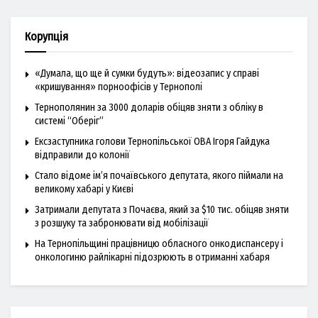
Корупція
«Думала, що ще й сумки будуть»: відеозапис у справі
«кришування» порноофісів у Тернополі
Тернополянин за 3000 доларів обіцяв зняти з обліку в
системі “Оберіг”
Ексзаступника голови Тернопільської ОВА Ігоря Гайдука
відправили до колонії
Стало відоме ім’я почаївського депутата, якого піймали на
великому хабарі у Києві
Затримали депутата з Почаєва, який за $10 тис. обіцяв зняти
з розшуку та забронювати від мобілізації
На Тернопільщині працівницю обласного онкодиспансеру і
онкологиню райлікарні підозрюють в отриманні хабаря