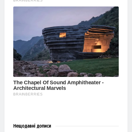
Нещодавні
дописи