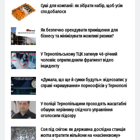
Суші для компанії: як зібрати набір, щоб усім
сподобалося
Як безпечно орендувати приміщення для
бізнесу та мінімізувати можливі ризики?
У Тернопільському ТЦК загинув 46-річний
чоловік: оприлюднили фрагмент відео
інциденту
«Думала, що ще й сумки будуть»: відеозапис у
справі «кришування» порноофісів у Тернополі
У поліції Тернопільщини проходять масштабні
обшуки: керівнику слідчого управління
оголосили підозру
Соя під снігом: як державна дослідна станція
могла втратити мільйони на «насіннєвому»