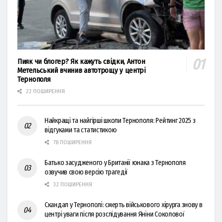
Пияк чи блогер? Як кажуть свідки, Антон
Метельський вчинив автотрощу у центрі
Тернополя
22 ПОШИРЕННЯ
Найкращі та найгірші школи Тернополя: Рейтинг 2025 з
відгуками та статистикою
78 ПОШИРЕННЯ
Батько засудженого у Британії юнака з Тернополя
озвучив свою версію трагедії
32 ПОШИРЕННЯ
Скандал у Тернополі: смерть військового хірурга знову в
центрі уваги після розслідування Яніни Соколової