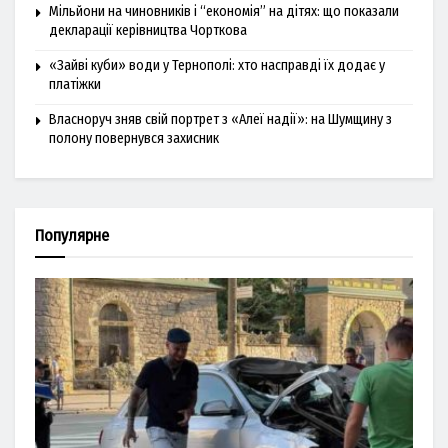
Мільйони на чиновників і “економія” на дітях: що показали
декларації керівництва Чорткова
«Зайві куби» води у Тернополі: хто насправді їх додає у
платіжки
Власноруч зняв свій портрет з «Алеї надії»: на Шумщину з
полону повернувся захисник
Популярне