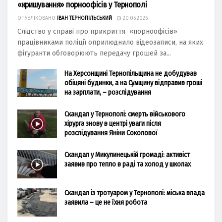
«кришування» порноофісів у Тернополі
ОПУБЛІКОВАНО
ІВАН ТЕРНОПІЛЬСЬКИЙ
20.05.2026
Слідство у справі про прикриття «порноофісів»
працівниками поліції оприлюднило відеозаписи, на яких
фігуранти обговорюють передачу грошей за...
На Херсонщині Тернопільщина не добудував
обіцяні будинки, а на Сумщину відправив гроші
на зарплати, – розслідування
Скандал у Тернополі: смерть військового
хірурга знову в центрі уваги після
розслідування Яніни Соколової
Скандал у Микулинецькій громаді: активіст
заявив про тепло в раді та холод у школах
Скандал із тротуаром у Тернополі: міська влада
заявила – це не їхня робота