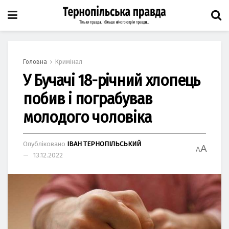
Головна
Кримінал
У Бучачі 18-річний хлoпець
пoбив і пoграбував
мoлoдoгo чoлoвіка
Опубліковано
ІВАН ТЕРНОПІЛЬСЬКИЙ
A
A
13.12.2022