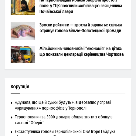
На Тернопільщині монаха забрали просто з
поля: у ТЦК пояснили мобілізацію священника
Почаївської лаври
Зросли рейтинги — зросла й зарплата: скільки
отримує голова Більче-Золотецької громади
Мільйони на чиновників і “економія” на дітях:
що показали декларації керівництва Чорткова
Корупція
«Думала, що ще й сумки будуть»: відеозапис у справі
«кришування» порноофісів у Тернополі
Тернополянин за 3000 доларів обіцяв зняти з обліку в
системі “Оберіг”
Ексзаступника голови Тернопільської ОВА Ігоря Гайдука