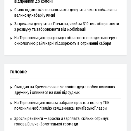
відправили до колонії
Стало відоме ім’я почаївського депутата, якого піймали на
великому хабарі у Києві
Затримали депутата з Почаєва, який за $10 тис. обіцяв зняти
з розшуку та забронювати від мобілізації
На Тернопільщині працівницю обласного онкодиспансеру і
онкологиню райлікарні підозрюють в отриманні хабаря
Головне
Скандал на Кременеччині: чоловік вдруге побив колишню
дружину і опинився на лаві підсудних
На Тернопільщині монаха забрали просто з поля: у ТЦК
пояснили мобілізацію священника Почаївської лаври
Зросли рейтинги — зросла й зарплата: скільки отримує
голова Більче-Золотецької громади