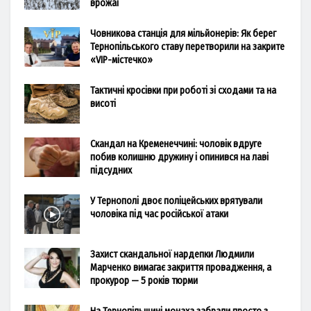
врожаї
Човникова станція для мільйонерів: Як берег
Тернопільського ставу перетворили на закрите
«VIP-містечко»
Тактичні кросівки при роботі зі сходами та на
висоті
Скандал на Кременеччині: чоловік вдруге
побив колишню дружину і опинився на лаві
підсудних
У Тернополі двоє поліцейських врятували
чоловіка під час російської атаки
Захист скандальної нардепки Людмили
Марченко вимагає закриття провадження, а
прокурор — 5 років тюрми