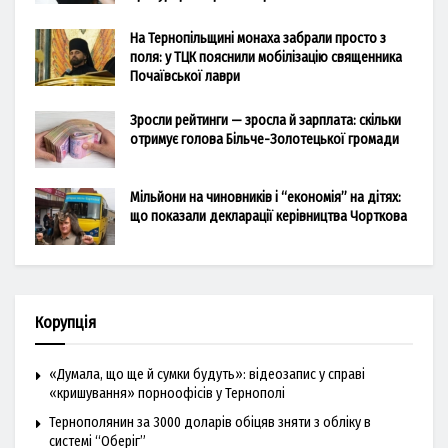
На Тернопільщині монаха забрали просто з
поля: у ТЦК пояснили мобілізацію священника
Почаївської лаври
Зросли рейтинги — зросла й зарплата: скільки
отримує голова Більче-Золотецької громади
Мільйони на чиновників і “економія” на дітях:
що показали декларації керівництва Чорткова
Корупція
«Думала, що ще й сумки будуть»: відеозапис у справі
«кришування» порноофісів у Тернополі
Тернополянин за 3000 доларів обіцяв зняти з обліку в
системі “Оберіг”