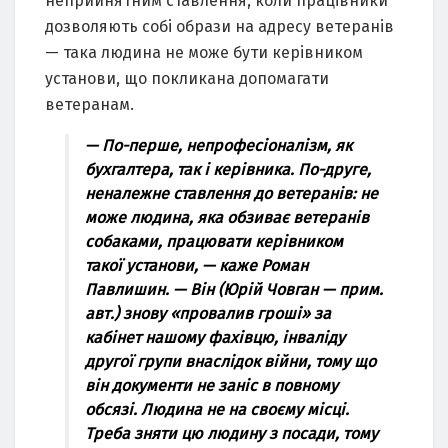
неприйнятним ставлення, коли працівники
дозволяють собі образи на адресу ветеранів
— така людина не може бути керівником
установи, що покликана допомагати
ветеранам.
— По-перше, непрофесіоналізм, як
бухгалтера, так і керівника. По-друге,
неналежне ставлення до ветеранів: не
може людина, яка обзиває ветеранів
собаками, працювати керівником
такої установи, — каже Роман
Павлишин. — Він (Юрій Човган — прим.
авт.) знову «провалив гроші» за
кабінет нашому фахівцю, інваліду
другої групи внаслідок війни, тому що
він документи не заніс в повному
обсязі. Людина не на своєму місці.
Треба зняти цю людину з посади, тому