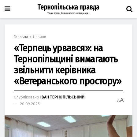
Головна
Новини
«Терпець урвався»: на
Тернопільщині вимагають
звільнити керівника
«Ветеранського простору»
Опубліковано
ІВАН ТЕРНОПІЛЬСЬКИЙ
A
A
20.09.2025