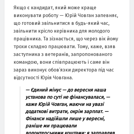
Якщо є кандидат, який може краще
виконувати роботу — Юрій Човган запевняє,
що готовий звільнитися в будь-який час,
звільнити крісло керівника для молодого
працівника. Та зізнається, що через вік йому
трохи складно працювати. Тому, каже, взяв
заступника з ветеранів, запропонованого
командою, вони співпрацюють і саме він
зараз виконує обов’язки директора під час
відсутності Юрія Човгана.
— Єдиний мінус — до вересня наша
установа по суті не фінансувалася, —
каже Юрій Човган, маючи на увазі
додаткові витрати, окрім зарплат. —
Фінанси надійшли лише у вересні,
раніше ми працювали
волонтерськими коштами: я заправляв