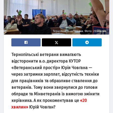
Тернопільскі ветерани. Фото: 20 хвилин.
Тернопільські ветерани вимагають
відсторонити в.о. директора КУТОР
«Ветеранський простір» Юрія Човгана —
через затримки зарплат, відсутність техніки
для працівників та образливе ставлення до
ветеранів. Тому вони звернулися до голови
облради та Мінветеранів із вимогою змінити
керівника. А як прокоментував це
«20
хвилин»
Юрій Човган?