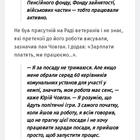
Пенсійного фонду, Фонду зайнятості,
військових частин — тобто працювали
активно.
Не був присутній на Раді ветеранів і не знає,
які претензії до його роботи висували,
зазначив пан Човган. І додав: «Зарплати
платять, ми працюємо…».
— Я за посаду не тримаюся. Але якщо
мене обрали серед 60 керівників
комунальних установ для участі у
кемпі, значить, моя робота має сенс, —
каже Юрій Човган. — Я розумію, що
йдуть політичні ігри. З самого початку,
коли йшов на роботу, я всім говорив,
що не прагну цієї посади і не хочу
працювати заради посади, я прийшов
просто, щоб запустити процес.