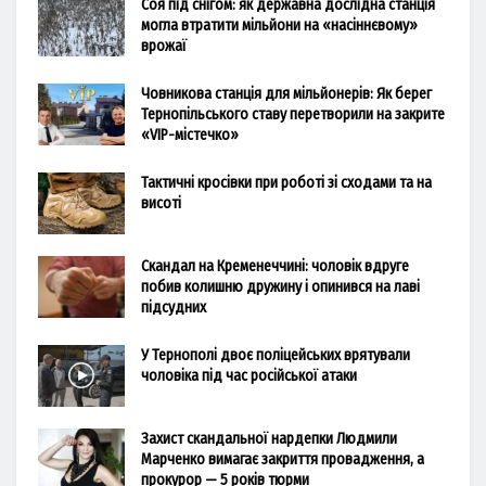
Соя під снігом: як державна дослідна станція
могла втратити мільйони на «насіннєвому»
врожаї
Човникова станція для мільйонерів: Як берег
Тернопільського ставу перетворили на закрите
«VIP-містечко»
Тактичні кросівки при роботі зі сходами та на
висоті
Скандал на Кременеччині: чоловік вдруге
побив колишню дружину і опинився на лаві
підсудних
У Тернополі двоє поліцейських врятували
чоловіка під час російської атаки
Захист скандальної нардепки Людмили
Марченко вимагає закриття провадження, а
прокурор — 5 років тюрми