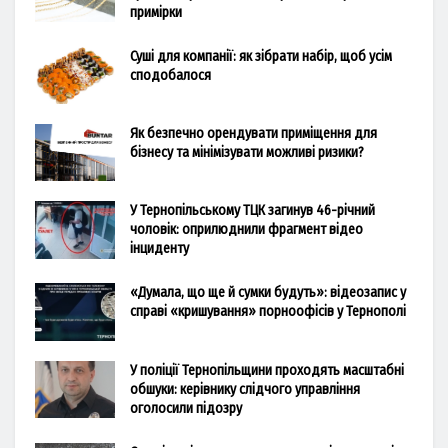
примірки
Суші для компанії: як зібрати набір, щоб усім
сподобалося
Як безпечно орендувати приміщення для
бізнесу та мінімізувати можливі ризики?
У Тернопільському ТЦК загинув 46-річний
чоловік: оприлюднили фрагмент відео
інциденту
«Думала, що ще й сумки будуть»: відеозапис у
справі «кришування» порноофісів у Тернополі
У поліції Тернопільщини проходять масштабні
обшуки: керівнику слідчого управління
оголосили підозру