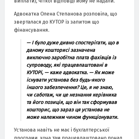
виплати), чіткої відповіді йому не надали.
Адвокатка Олена Степанова розповіла, що
зверталася до КУТОР із запитом що
фінансування.
— І було дуже дивно спостерігати, що в
даному кошторисі зазначена
виключно заробітна плата фахівців із
супроводу, які працевлаштовані в
КУТОРі, — каже адвокатка. — Як може
існувати установа без будь-якого
іншого забезпечення? Це, я не знаю,
чи саботаж, чи це незнання керівника
та його позиція, що він так сформував
кошторис, що зараз ця установа не
може належним чином функціонувати.
Установа навіть не має і бухгалтерської
програми, хоча там працевлаштовано понад