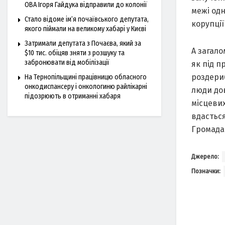
ОВА Ігоря Гайдука відправили до колонії
межі одн
Стало відоме ім’я почаївського депутата,
корупції
якого піймали на великому хабарі у Києві
Затримали депутата з Почаєва, який за
А загало
$10 тис. обіцяв зняти з розшуку та
забронювати від мобілізації
як під п
роздериб
На Тернопільщині працівницю обласного
онкодиспансеру і онкологиню райлікарні
люди дов
підозрюють в отриманні хабаря
місцевих
вдасться
Громада
Джерело:
Позначки: