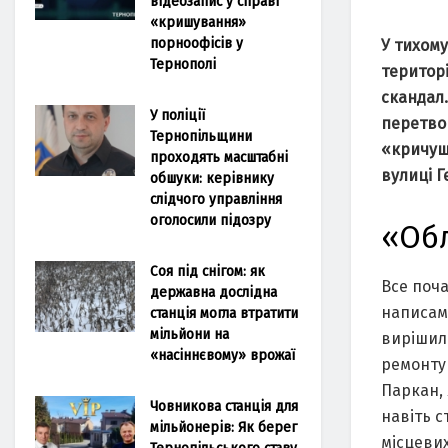
відеозапис у справі
«кришування»
порноофісів у
У тихому
Тернополі
територ
скандал.
У поліції
перетво
Тернопільщини
«кричущ
проходять масштабні
вулиці 
обшуки: керівнику
слідчого управління
оголосили підозру
«Об
Соя під снігом: як
Все поча
державна дослідна
написам
станція могла втратити
мільйони на
вирішил
«насіннєвому» врожаї
ремонту 
Паркан, 
Човникова станція для
навіть с
мільйонерів: Як берег
місцевих
Тернопільського ставу