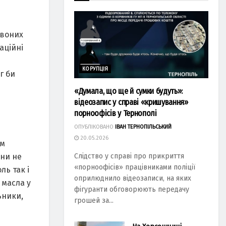
рвоних
аційні
КОРУПЦІЯ
г би
«Думала, що ще й сумки будуть»:
відеозапис у справі «кришування»
порноофісів у Тернополі
ОПУБЛІКОВАНО
ІВАН ТЕРНОПІЛЬСЬКИЙ
20.05.2026
ом
они не
Слідство у справі про прикриття
«порноофісів» працівниками поліції
ль так і
оприлюднило відеозаписи, на яких
 масла у
фігуранти обговорюють передачу
ьники,
грошей за...