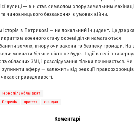
ієї вулиці — він став символом опору земельним махінаці
 та чиновницького беззаконня в умовах війни.
м історія в Петрикові — не локальний інцидент. Це дзерка
рикриттям воєнного стану окремі ділки намагаються
анити землю, ігноруючи закони та безпеку громади. На 
ели: мовчати більше ніхто не буде. Події в селі приверну
 та обласних ЗМІ, і розслідування тільки починається. Чи
 зупинити аферу — залежить від реакції правоохоронців
 чекає справедливості.
Тернопільоблвідкат
Петриків
протест
скандал
Коментарі