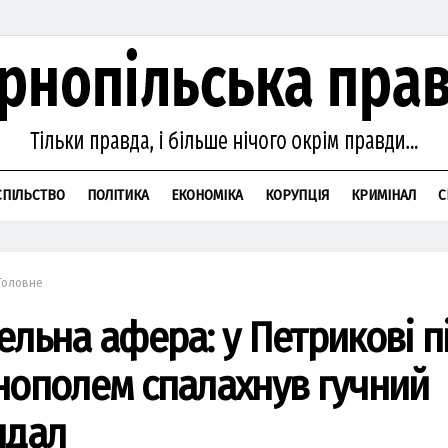
СПІЛЬСТВО
ПОЛІТИКА
ЕКОНОМІКА
КОРУПЦІЯ
КРИМІНАЛ
С
Головне
ельна афера: у Петрикові п
нополем спалахнув гучний
ндал