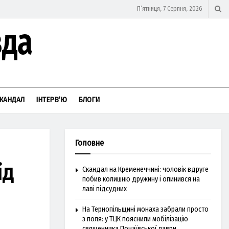
П’ятниця, 7 Серпня, 2026
КАНДАЛ
ІНТЕРВ’Ю
БЛОГИ
Головне
ід
Скандал на Кременеччині: чоловік вдруге
побив колишню дружину і опинився на
лаві підсудних
На Тернопільщині монаха забрали просто
з поля: у ТЦК пояснили мобілізацію
священника Почаївської лаври