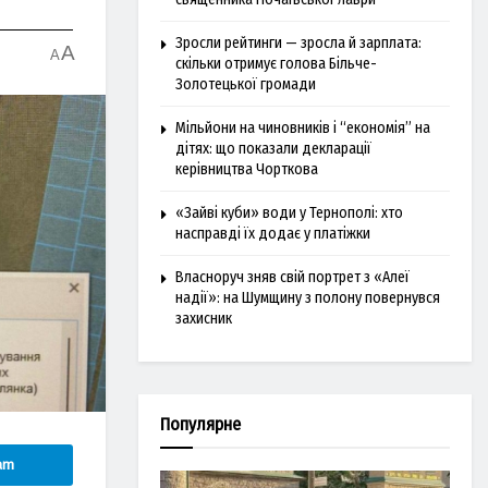
Зросли рейтинги — зросла й зарплата:
A
A
скільки отримує голова Більче-
Золотецької громади
Мільйони на чиновників і “економія” на
дітях: що показали декларації
керівництва Чорткова
«Зайві куби» води у Тернополі: хто
насправді їх додає у платіжки
Власноруч зняв свій портрет з «Алеї
надії»: на Шумщину з полону повернувся
захисник
Популярне
am