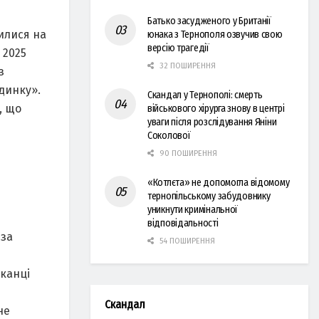
Батько засудженого у Британії
илися на
юнака з Тернополя озвучив свою
версію трагедії
 2025
32 ПОШИРЕННЯ
з
динку».
Скандал у Тернополі: смерть
, що
військового хірурга знову в центрі
уваги після розслідування Яніни
Соколової
90 ПОШИРЕННЯ
«Котлєта» не допомогла відомому
тернопільському забудовнику
уникнути кримінальної
відповідальності
 за
54 ПОШИРЕННЯ
шканці
Скандал
не