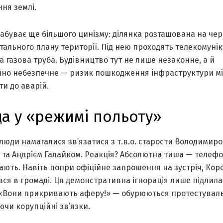
ня землі.
набуває ще більшого цинізму: ділянка розташована на че
етального плану території. Під нею проходять телекомунік
а газова труба. Будівництво тут не лише незаконне, а й
йно небезпечне — ризик пошкодження інфраструктури мі
и до аварій.
а у «режимі польоту»
люди намагалися зв’язатися з т.в.о. старости Володимир
 та Андрієм Галайком. Реакція? Абсолютна тиша — телеф
ають. Навіть попри офіційне запрошення на зустріч, Коро
вся в громаді. Ця демонстративна ігнорація лише підлила
 «Вони прикривають аферу!» — обурюються протестувал
чи корупційні зв’язки.