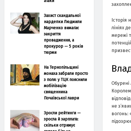
атаки
захоплен
Захист скандальної
Історія 
нардепки Людмили
лініях д
Марченко вимагає
закриття
мережі т
провадження, а
потенці
прокурор — 5 років
призвест
тюрми
Влад
На Тернопільщині
монаха забрали просто
з поля: у ТЦК пояснили
Обурені 
мобілізацію
Королем
священника
Почаївської лаври
відповід
не з’яви
Зросли рейтинги —
вогонь:
зросла й зарплата:
підозрюю
скільки отримує