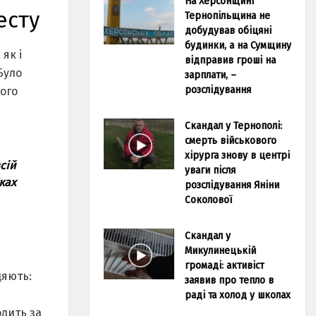
На Херсонщині
есту
Тернопільщина не
добудував обіцяні
будинки, а на Сумщину
як і
відправив гроші на
Було
зарплати, –
розслідування
ого
Скандал у Тернополі:
смерть військового
хірурга знову в центрі
сій
уваги після
ках
розслідування Яніни
Соколової
Скандал у
Микулинецькій
громаді: активіст
цяють:
заявив про тепло в
раді та холод у школах
одить за