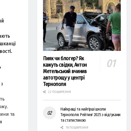
ий
вають
шканці
ості.
Пияк чи блогер? Як
кажуть свідки, Антон
?
Метельський вчинив
автотрощу у центрі
Тернополя
 з
22 ПОШИРЕННЯ
ть
ожу.
Найкращі та найгірші школи
тини та
Тернополя: Рейтинг 2025 з відгуками
та статистикою
я
78 ПОШИРЕННЯ