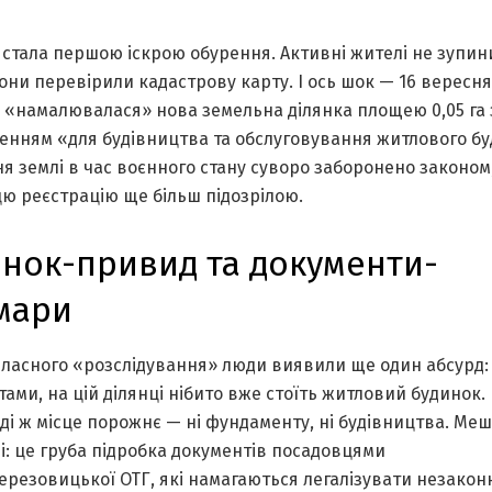
 стала першою іскрою обурення. Активні жителі не зупин
они перевірили кадастрову карту. І ось шок — 16 вересня
м «намалювалася» нова земельна ділянка площею 0,05 га 
енням «для будівництва та обслуговування житлового бу
я землі в час воєнного стану суворо заборонено законом
ю реєстрацію ще більш підозрілою.
нок-привид та документи-
мари
власного «розслідування» люди виявили ще один абсурд:
ами, на цій ділянці нібито вже стоїть житловий будинок.
і ж місце порожнє — ні фундаменту, ні будівництва. Ме
: це груба підробка документів посадовцями
ерезовицької ОТГ, які намагаються легалізувати незакон