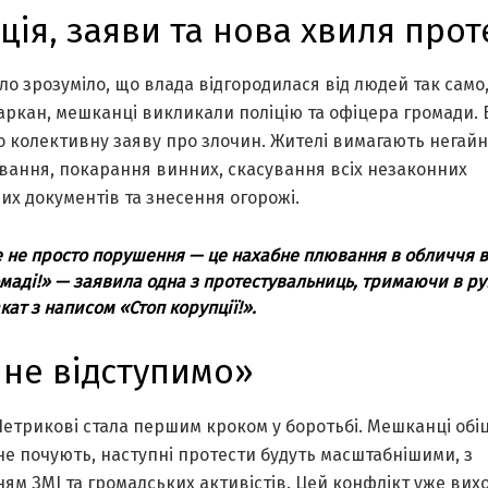
ція, заяви та нова хвиля прот
ло зрозуміло, що влада відгородилася від людей так само, 
аркан, мешканці викликали поліцію та офіцера громади. 
о колективну заяву про злочин. Жителі вимагають негайн
ування, покарання винних, скасування всіх незаконних
их документів та знесення огорожі.
 не просто порушення — це нахабне плювання в обличчя в
маді!» — заявила одна з протестувальниць, тримаючи в ру
кат з написом «Стоп корупції!».
не відступимо»
Петрикові стала першим кроком у боротьбі. Мешканці обі
не почують, наступні протести будуть масштабнішими, з
ям ЗМІ та громадських активістів. Цей конфлікт уже вих