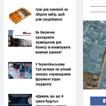
Суші для компанії: як
Опубліков
зібрати набір, щоб
усім сподобалося
Як безпечно
орендувати
приміщення для
бізнесу та мінімізувати
можливі ризики?
У Тернопільському
ТЦК загинув 46-річний
чоловік: оприлюднили
фрагмент відео
інциденту
«Думала, що ще й
сумки будуть»: