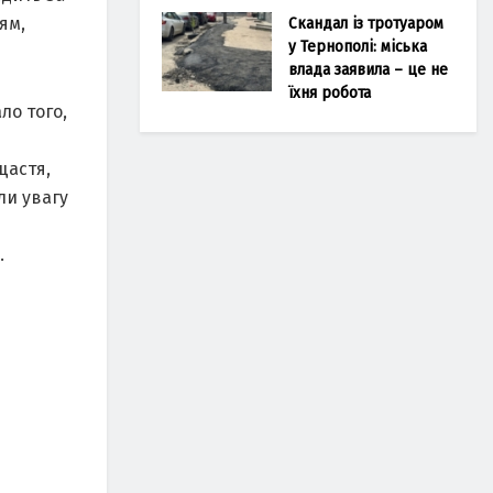
ям,
Скандал із тротуаром
у Тернополі: міська
влада заявила – це не
їхня робота
ло того,
щастя,
ли увагу
.