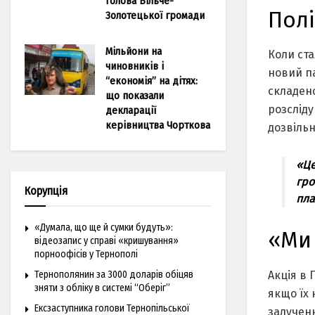
голова Більче-
Полі
Золотецької громади
Мільйони на
Коли ста
чиновників і
новий п
“економія” на дітях:
складен
що показали
розслід
декларації
керівництва Чорткова
дозвільн
«Це
гро
Корупція
пла
«Думала, що ще й сумки будуть»:
«Ми 
відеозапис у справі «кришування»
порноофісів у Тернополі
Акція в 
Тернополянин за 3000 доларів обіцяв
зняти з обліку в системі “Оберіг”
якщо їх 
Ексзаступника голови Тернопільської
залученн