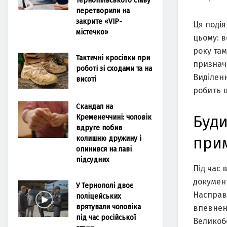
перетворили на
закрите «VIP-
Ця подія
містечко»
цьому: в
року та
Тактичні кросівки при
признач
роботі зі сходами та на
Виділенн
висоті
робить ц
Скандал на
Кременеччині: чоловік
Буди
вдруге побив
колишню дружину і
при
опинився на лаві
підсудних
Під час 
документ
У Тернополі двоє
Насправд
поліцейських
врятували чоловіка
впевнені
під час російської
Великоб