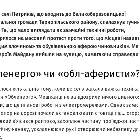
 селі Петриків, що входить до Великоберезовицької
іальної громади Тернопільського району, спалахнув гучн
 Те, що мало виглядати як звичайні технічні роботи,
рилося на масовий протест проти того, що місцеві нази
им злочином» та «будівельною аферою чиновників». Ме
Героїв Майдану вийшли на вулицю, вимагаючи справедлив
ленерго» чи «обл-аферисти»
лося кілька днів тому, коли до села заїхала важка техніка
и «Обленерго». Мешканці не запідозрили нічого дивного:
и, що це планові роботи з електромережами. Однак заміс
опор на дорозі почали встановлювати стовпці під… огор
який з’явився раптово, захоплює частину проїжджої час
тічну канаву, ускладнюючи рух і створюючи небезпеку дл
.