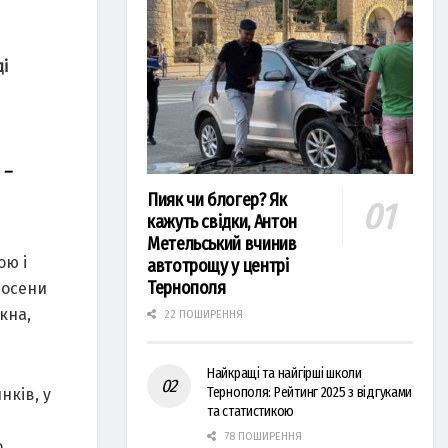
і
 –
Пияк чи блогер? Як
кажуть свідки, Антон
Метельський вчинив
ою і
автотрощу у центрі
Тернополя
восени
кна,
22 ПОШИРЕННЯ
Найкращі та найгірші школи
Тернополя: Рейтинг 2025 з відгуками
нків, у
та статистикою
78 ПОШИРЕННЯ
о