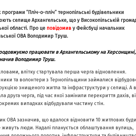
 програми “Пліч-о-пліч” тернопільські будівельники
юють селище Архангельське, що у Високопільській громад
кої області. Про це
повідомив
у Фейсбуці начальник
льської ОВА Володимир Труш.
родовжуємо працювати в Архангельському на Херсонщині,
начив Володимир Труш.
словами, влітку стартувала перша черга відновлення.
ьники та волонтери з Тернопільщини займалися відбудов
рукцією знищеного житла та інфраструктури у селищі. А 
ла друга черга, під час якої замінили перекриття дахів, ві
 окремих випадках відбудували частину стін.
к ОВА зазначив, що вдалося відновити 10 житлових буди
е живуть люди. Надалі планується облаштування вулиць,
ення дорожнього полотна, інфраструктури та будівництв