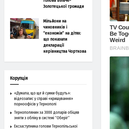
голова Більче-
Золотецької громади
Мільйони на
чиновників і
“економія” на дітях:
що показали
декларації
керівництва Чорткова
Корупція
«Думала, що ще й сумки будуть»:
відеозапис у справі «кришування»
порноофісів у Тернополі
Тернополянин за 3000 доларів обіцяв
зняти з обліку в системі “Оберіг”
Ексзаступника голови Тернопільської