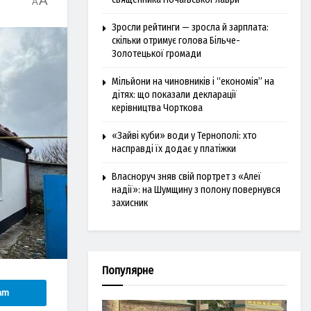
A
A
Зросли рейтинги — зросла й зарплата:
скільки отримує голова Більче-
Золотецької громади
Мільйони на чиновників і “економія” на
дітях: що показали декларації
керівництва Чорткова
«Зайві куби» води у Тернополі: хто
насправді їх додає у платіжки
Власноруч зняв свій портрет з «Алеї
надії»: на Шумщину з полону повернувся
захисник
Популярне
am