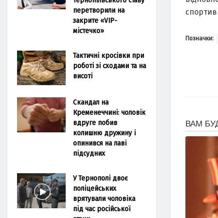
перетворили на
спортив
закрите «VIP-
містечко»
Позначки:
Тактичні кросівки при
роботі зі сходами та на
висоті
Скандал на
Кременеччині: чоловік
вдруге побив
колишню дружину і
опинився на лаві
підсудних
У Тернополі двоє
поліцейських
врятували чоловіка
під час російської