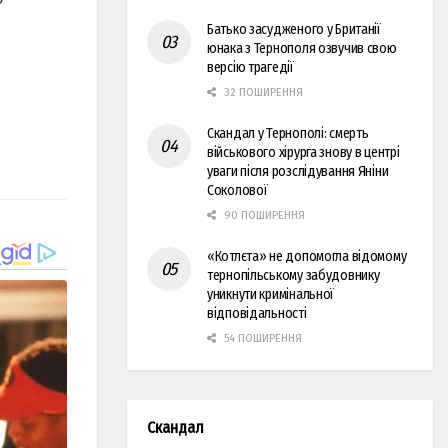
Батько засудженого у Британії
юнака з Тернополя озвучив свою
версію трагедії
32 ПОШИРЕННЯ
Скандал у Тернополі: смерть
військового хірурга знову в центрі
уваги після розслідування Яніни
Соколової
90 ПОШИРЕННЯ
«Котлєта» не допомогла відомому
тернопільському забудовнику
уникнути кримінальної
відповідальності
54 ПОШИРЕННЯ
Скандал