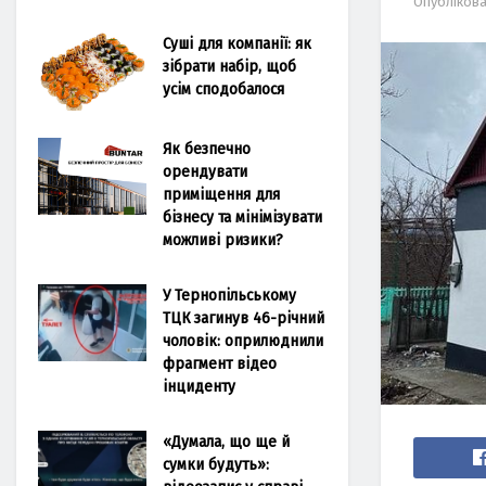
Опубліков
Суші для компанії: як
зібрати набір, щоб
усім сподобалося
Як безпечно
орендувати
приміщення для
бізнесу та мінімізувати
можливі ризики?
У Тернопільському
ТЦК загинув 46-річний
чоловік: оприлюднили
фрагмент відео
інциденту
«Думала, що ще й
сумки будуть»: