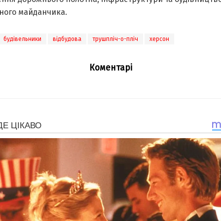
ного майданчика.
будівельники
відбудова
трушпліч-о-пліч
херсон
Коментарі