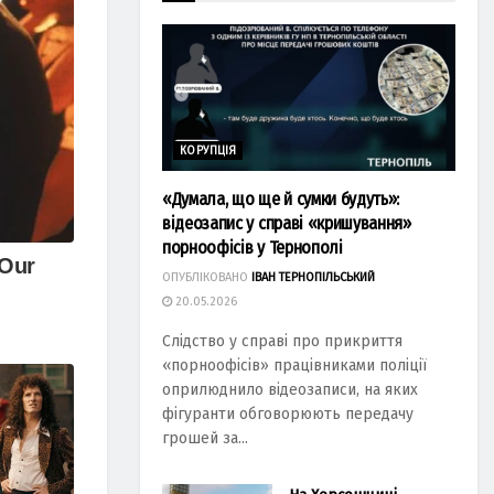
КОРУПЦІЯ
«Думала, що ще й сумки будуть»:
відеозапис у справі «кришування»
порноофісів у Тернополі
ОПУБЛІКОВАНО
ІВАН ТЕРНОПІЛЬСЬКИЙ
20.05.2026
Слідство у справі про прикриття
«порноофісів» працівниками поліції
оприлюднило відеозаписи, на яких
фігуранти обговорюють передачу
грошей за...