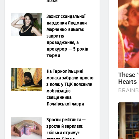
атаки
Захист скандальної
нардепки Людмили
Марченко вимагає
закриття
провадження, а
прокурор — 5 років
тюрми
На Тернопільщині
монаха забрали просто
з поля: у ТЦК пояснили
мобілізацію
священника
Почаївської лаври
Зросли рейтинги —
зросла й зарплата:
скільки отримує