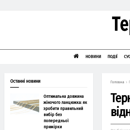
НОВИНИ
ПОДІЇ
СУ
Останні новини
Головна
Тер
Оптимальна довжина
жіночого ланцюжка: як
від
зробити правильний
вибір без
попередньої
примірки