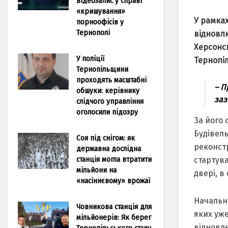
відеозапис у справі
«кришування»
У рамках
порноофісів у
Тернополі
відновл
Херсонсь
У поліції
Тернопі
Тернопільщини
проходять масштабні
– П
обшуки: керівнику
заз
слідчого управління
оголосили підозру
За його 
Будівел
Соя під снігом: як
реконст
державна дослідна
станція могла втратити
стартува
мільйони на
двері, в
«насіннєвому» врожаї
Начальни
Човникова станція для
яких уж
мільйонерів: Як берег
відновл
Тернопільського ставу