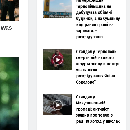
На Херсонщині
Тернопільщина не
добудував обіцяні
будинки, а на Сумщину
відправив гроші на
зарплати, –
розслідування
Скандал у Тернополі:
смерть військового
хірурга знову в центрі
уваги після
розслідування Яніни
Соколової
Скандал у
Микулинецькій
громаді: активіст
заявив про тепло в
раді та холод у школах