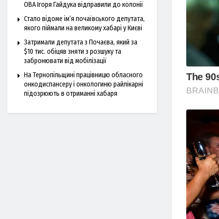
ОВА Ігоря Гайдука відправили до колонії
Стало відоме ім’я почаївського депутата,
якого піймали на великому хабарі у Києві
Затримали депутата з Почаєва, який за
$10 тис. обіцяв зняти з розшуку та
забронювати від мобілізації
На Тернопільщині працівницю обласного
онкодиспансеру і онкологиню райлікарні
підозрюють в отриманні хабаря