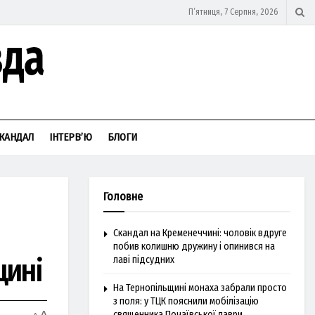
П’ятниця, 7 Серпня, 2026
КАНДАЛ
ІНТЕРВ’Ю
БЛОГИ
Головне
Скандал на Кременеччині: чоловік вдруге
побив колишню дружину і опинився на
щині
лаві підсудних
На Тернопільщині монаха забрали просто
з поля: у ТЦК пояснили мобілізацію
священника Почаївської лаври