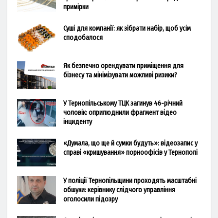
примірки
Суші для компанії: як зібрати набір, щоб усім
сподобалося
Як безпечно орендувати приміщення для
бізнесу та мінімізувати можливі ризики?
У Тернопільському ТЦК загинув 46-річний
чоловік: оприлюднили фрагмент відео
інциденту
«Думала, що ще й сумки будуть»: відеозапис у
справі «кришування» порноофісів у Тернополі
У поліції Тернопільщини проходять масштабні
обшуки: керівнику слідчого управління
оголосили підозру