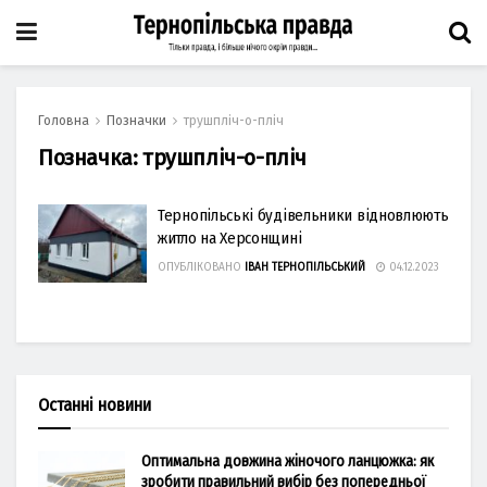
Головна
Позначки
трушпліч-о-пліч
Позначка:
трушпліч-о-пліч
Тернопільські будівельники відновлюють
житло на Херсонщині
ОПУБЛІКОВАНО
ІВАН ТЕРНОПІЛЬСЬКИЙ
04.12.2023
Останні новини
Оптимальна довжина жіночого ланцюжка: як
зробити правильний вибір без попередньої