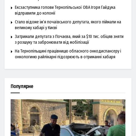
Ексзаступника голови Тернопільської ОВА Ігоря Гайдука
відправили до колонії
Стало відоме ім’я почаївського депутата, якого піймали на
великому хабарі у Києві
Затримали депутата з Почаєва, який за $10 тис. обіцяв зняти
з розшуку та забронювати від мобілізації
На Тернопільщині працівницю обласного онкодиспансеру і
онкологиню райлікарні підозрюють в отриманні хабаря
Популярне