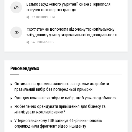
Батько засудженого у Британії юнака з Тернополя
озвучив свою версію трагедії
32 ПОШИРЕННЯ
«Котлєта» не допомогла відомому тернопільському
забудовнику уникнути кримінальної відповідальності
54 ПОШИРЕННЯ
Рекомендуємо
Оптимальна довжина жіночого ланцюжка: як зробити
правильний вибір без попередньої примірки
Суші для компанії: як зібрати набір, щоб усім сподобалося
Як безпечно орендувати приміщення для бізнесу та
мінімізувати можливі ризики?
У Тернопільському ТЦК загинув 46-річний чоловік:
оприлюднили фрагмент відео інциденту