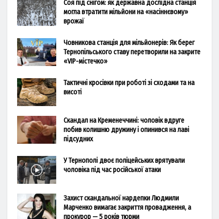
Соя під снігом: як державна дослідна станція
могла втратити мільйони на «насіннєвому»
врожаї
Човникова станція для мільйонерів: Як берег
Тернопільського ставу перетворили на закрите
«VIP-містечко»
Тактичні кросівки при роботі зі сходами та на
висоті
Скандал на Кременеччині: чоловік вдруге
побив колишню дружину і опинився на лаві
підсудних
У Тернополі двоє поліцейських врятували
чоловіка під час російської атаки
Захист скандальної нардепки Людмили
Марченко вимагає закриття провадження, а
прокурор — 5 років тюрми