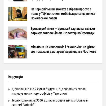
На Тернопільщині монаха забрали просто з
поля: у ТЦК пояснили мобілізацію священника
Почаївської лаври
Зросли рейтинги — зросла й зарплата: скільки
отримує голова Більче-Золотецької громади
Мільйони на чиновників і “економія” на дітях:
що показали декларації керівництва Чорткова
Корупція
«Думала, що ще й сумки будуть»: відеозапис у справі
«кришування» порноофісів у Тернополі
Тернополянин за 3000 доларів обіцяв зняти з обліку в
системі “Оберіг”