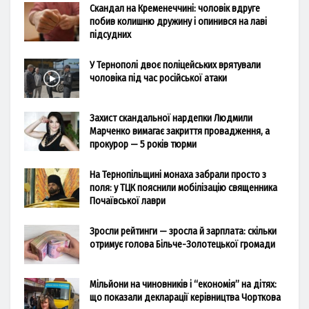
Скандал на Кременеччині: чоловік вдруге
побив колишню дружину і опинився на лаві
підсудних
У Тернополі двоє поліцейських врятували
чоловіка під час російської атаки
Захист скандальної нардепки Людмили
Марченко вимагає закриття провадження, а
прокурор — 5 років тюрми
На Тернопільщині монаха забрали просто з
поля: у ТЦК пояснили мобілізацію священника
Почаївської лаври
Зросли рейтинги — зросла й зарплата: скільки
отримує голова Більче-Золотецької громади
Мільйони на чиновників і “економія” на дітях:
що показали декларації керівництва Чорткова