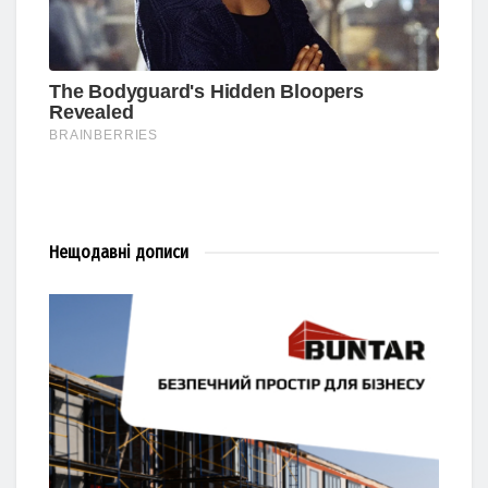
Нещодавні
дописи