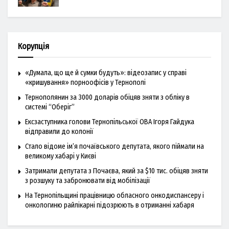
Корупція
«Думала, що ще й сумки будуть»: відеозапис у справі
«кришування» порноофісів у Тернополі
Тернополянин за 3000 доларів обіцяв зняти з обліку в
системі “Оберіг”
Ексзаступника голови Тернопільської ОВА Ігоря Гайдука
відправили до колонії
Стало відоме ім’я почаївського депутата, якого піймали на
великому хабарі у Києві
Затримали депутата з Почаєва, який за $10 тис. обіцяв зняти
з розшуку та забронювати від мобілізації
На Тернопільщині працівницю обласного онкодиспансеру і
онкологиню райлікарні підозрюють в отриманні хабаря