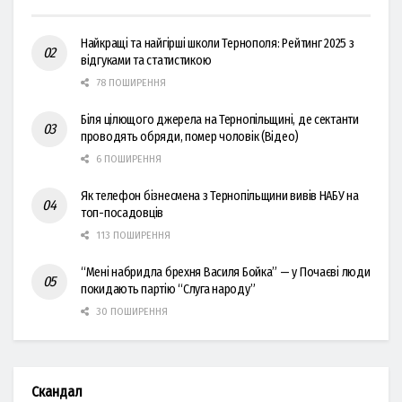
Найкращі та найгірші школи Тернополя: Рейтинг 2025 з
відгуками та статистикою
78 ПОШИРЕННЯ
Біля цілющого джерела на Тернопільщині, де сектанти
проводять обряди, помер чоловік (Відео)
6 ПОШИРЕННЯ
Як телефон бізнесмена з Тернопільщини вивів НАБУ на
топ-посадовців
113 ПОШИРЕННЯ
“Мені набридла брехня Василя Бойка” — у Почаєві люди
покидають партію “Слуга народу”
30 ПОШИРЕННЯ
Скандал