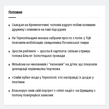
Головне
Скандал на Кременеччині: чоловік вдруге побив колишню
дружину і опинився на лаві підсудних
На Тернопільщині монаха забрали просто з поля: у ТЦК
пояснили мобілізацію священника Почаївської лаври
Зросли рейтинги — зросла й зарплата: скільки отримує
голова Більче-Золотецької громади
Мільйони на чиновників і “економія” на дітях: що показали
декларації керівництва Чорткова
«Зайві куби» води у Тернополі: хто насправді їх додає у
платіжки
Власноруч зняв свій портрет з «Алеї надії»: на Шумщину з
полону повернувся захисник