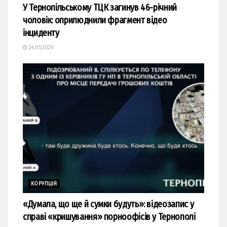
У Тернопільському ТЦК загинув 46-річний
чоловік: оприлюднили фрагмент відео
інциденту
24.05.2026
КОРУПЦІЯ
«Думала, що ще й сумки будуть»: відеозапис у
справі «кришування» порноофісів у Тернополі