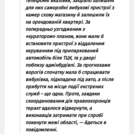
телефонні вказівки, забрало залишені
для них саморобні вибухові пристрої з
камер схову магазину й залишили їх
на орендованій квартирі. За
попередньо узгодженим з
«куратором» планом, вони мали б
встановити пристрої з віддаленим
керуванням під припаркований
автомобіль біля ТЦК, та у дворі
поблизу адмінбудівлі. За прогнозами
ворогів спочатку мала б спрацювати
вибухівка, підкладена під авто, а після
прибуття на місце події екстрених
служб – ще одна. Проте, завдяки
скоординованим дія правоохоронців
теракт вдалося відвернути, а
виконавців затримати при спробі
покинути межі області, — йдеться в
повідомленні.