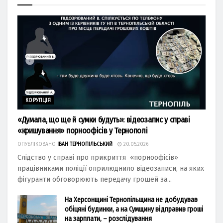
КОРУПЦІЯ
«Думала, що ще й сумки будуть»: відеозапис у справі
«кришування» порноофісів у Тернополі
ОПУБЛІКОВАНО
ІВАН ТЕРНОПІЛЬСЬКИЙ
20.05.2026
Слідство у справі про прикриття «порноофісів»
працівниками поліції оприлюднило відеозаписи, на яких
фігуранти обговорюють передачу грошей за...
На Херсонщині Тернопільщина не добудував
обіцяні будинки, а на Сумщину відправив гроші
на зарплати, – розслідування