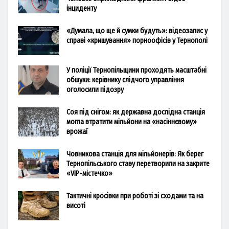
інциденту
«Думала, що ще й сумки будуть»: відеозапис у
справі «кришування» порноофісів у Тернополі
У поліції Тернопільщини проходять масштабні
обшуки: керівнику слідчого управління
оголосили підозру
Соя під снігом: як державна дослідна станція
могла втратити мільйони на «насіннєвому»
врожаї
Човникова станція для мільйонерів: Як берег
Тернопільського ставу перетворили на закрите
«VIP-містечко»
Тактичні кросівки при роботі зі сходами та на
висоті