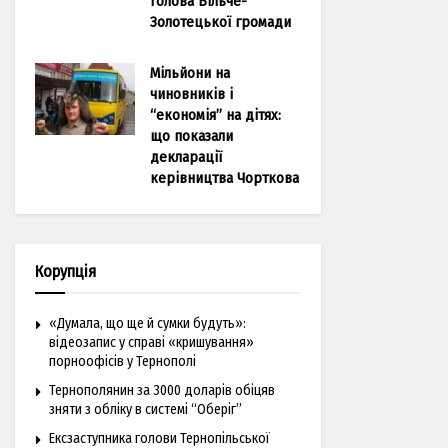
голова Більче-
Золотецької громади
Мільйони на
чиновників і
“економія” на дітях:
що показали
декларації
керівництва Чорткова
Корупція
«Думала, що ще й сумки будуть»:
відеозапис у справі «кришування»
порноофісів у Тернополі
Тернополянин за 3000 доларів обіцяв
зняти з обліку в системі “Оберіг”
Ексзаступника голови Тернопільської