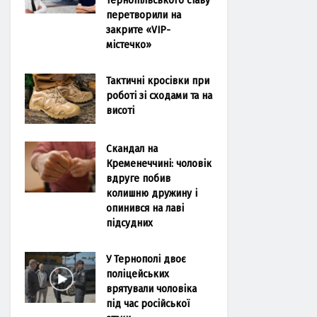
перетворили на
закрите «VIP-
містечко»
Тактичні кросівки при
роботі зі сходами та на
висоті
Скандал на
Кременеччині: чоловік
вдруге побив
колишню дружину і
опинився на лаві
підсудних
У Тернополі двоє
поліцейських
врятували чоловіка
під час російської