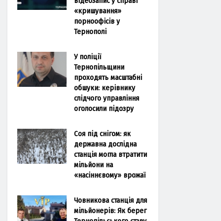
відеозапис у справі
«кришування»
порноофісів у
Тернополі
У поліції
Тернопільщини
проходять масштабні
обшуки: керівнику
слідчого управління
оголосили підозру
Соя під снігом: як
державна дослідна
станція могла втратити
мільйони на
«насіннєвому» врожаї
Човникова станція для
мільйонерів: Як берег
Тернопільського ставу