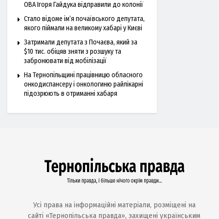
ОВА Ігоря Гайдука відправили до колонії
Стало відоме ім’я почаївського депутата,
якого піймали на великому хабарі у Києві
Затримали депутата з Почаєва, який за
$10 тис. обіцяв зняти з розшуку та
забронювати від мобілізації
На Тернопільщині працівницю обласного
онкодиспансеру і онкологиню райлікарні
підозрюють в отриманні хабаря
Усі права на інформаційні матеріали, розміщені на
сайті «Тернопільська правда», захищені українським