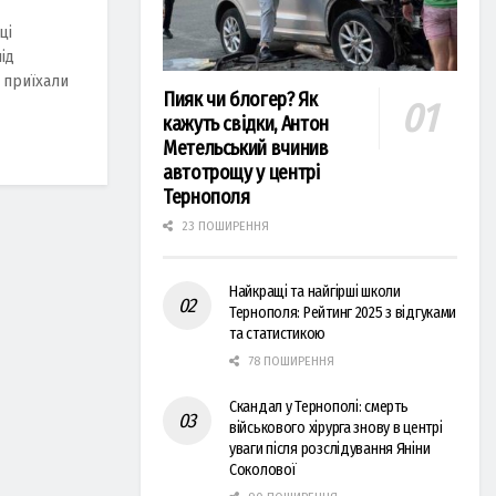
ці
ід
 приїхали
Пияк чи блогер? Як
кажуть свідки, Антон
Метельський вчинив
автотрощу у центрі
Тернополя
23 ПОШИРЕННЯ
Найкращі та найгірші школи
Тернополя: Рейтинг 2025 з відгуками
та статистикою
78 ПОШИРЕННЯ
Скандал у Тернополі: смерть
військового хірурга знову в центрі
уваги після розслідування Яніни
Соколової