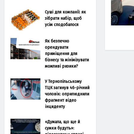
Суші для компанії: як
зібрати набір, щоб
усім сподобалося
Як безпечно
орендувати
приміщення для
бізнесу та мінімізувати
можливі ризики?
У Тернопільському
ТЦК загинув 46-річний
чоловік: оприлюднили
фрагмент відео
інциденту
«Думала, що ще й
сумки будуть»: