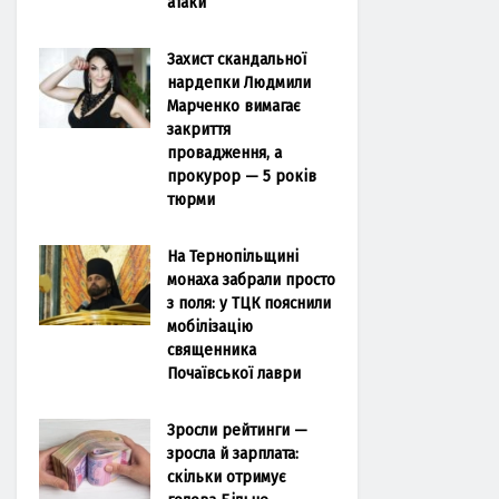
атаки
Захист скандальної
нардепки Людмили
Марченко вимагає
закриття
провадження, а
прокурор — 5 років
тюрми
На Тернопільщині
монаха забрали просто
з поля: у ТЦК пояснили
мобілізацію
священника
Почаївської лаври
Зросли рейтинги —
зросла й зарплата:
скільки отримує