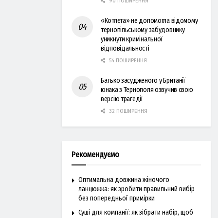
90 ПОШИРЕННЯ
«Котлєта» не допомогла відомому
тернопільському забудовнику
уникнути кримінальної
відповідальності
54 ПОШИРЕННЯ
Батько засудженого у Британії
юнака з Тернополя озвучив свою
версію трагедії
32 ПОШИРЕННЯ
Рекомендуємо
Оптимальна довжина жіночого
ланцюжка: як зробити правильний вибір
без попередньої примірки
Суші для компанії: як зібрати набір, щоб