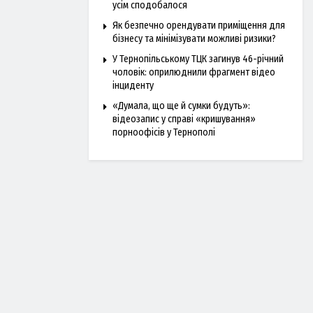
усім сподобалося
Як безпечно орендувати приміщення для
бізнесу та мінімізувати можливі ризики?
У Тернопільському ТЦК загинув 46-річний
чоловік: оприлюднили фрагмент відео
інциденту
«Думала, що ще й сумки будуть»:
відеозапис у справі «кришування»
порноофісів у Тернополі