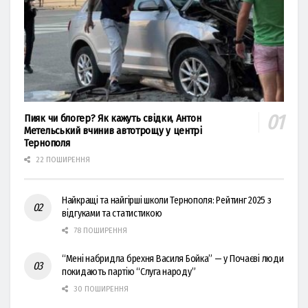
Пияк чи блогер? Як кажуть свідки, Антон
Метельський вчинив автотрощу у центрі
Тернополя
22 ПОШИРЕННЯ
Найкращі та найгірші школи Тернополя: Рейтинг 2025 з
відгуками та статистикою
78 ПОШИРЕННЯ
“Мені набридла брехня Василя Бойка” — у Почаєві люди
покидають партію “Слуга народу”
30 ПОШИРЕННЯ