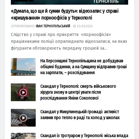
«Думала, що ще й сумки будуть»: відеозапис у справі
«кришування» порноофісів у Тернополі
ОПУБЛІКОВАНО
ІВАН ТЕРНОПІЛЬСЬКИЙ
20.05.2026
Слідство у справі про прикриття «порноофісів»
працівниками поліції оприлюднило відеозаписи, на яких
фігуранти обговорюють передачу грошей за...
На Херсонщині Тернопільщина не добудував
обіцяні будинки, а на Сумщину відправив гроші
на зарплати, – розслідування
Скандал у Тернополі: смерть військового
хірурга знову в центрі уваги після
розслідування Яніни Соколової
Скандал у Микулинецькій громаді: активіст
заявив про тепло в раді та холод у школах
Скандал із тротуаром у Тернополі: міська влада