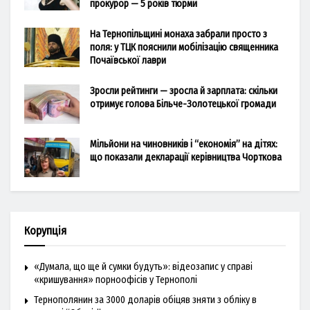
прокурор — 5 років тюрми
На Тернопільщині монаха забрали просто з
поля: у ТЦК пояснили мобілізацію священника
Почаївської лаври
Зросли рейтинги — зросла й зарплата: скільки
отримує голова Більче-Золотецької громади
Мільйони на чиновників і “економія” на дітях:
що показали декларації керівництва Чорткова
Корупція
«Думала, що ще й сумки будуть»: відеозапис у справі
«кришування» порноофісів у Тернополі
Тернополянин за 3000 доларів обіцяв зняти з обліку в