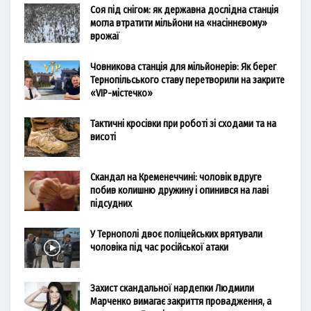
Соя під снігом: як державна дослідна станція
могла втратити мільйони на «насіннєвому»
врожаї
Човникова станція для мільйонерів: Як берег
Тернопільського ставу перетворили на закрите
«VIP-містечко»
Тактичні кросівки при роботі зі сходами та на
висоті
Скандал на Кременеччині: чоловік вдруге
побив колишню дружину і опинився на лаві
підсудних
У Тернополі двоє поліцейських врятували
чоловіка під час російської атаки
Захист скандальної нардепки Людмили
Марченко вимагає закриття провадження, а