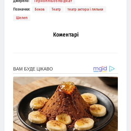
Джерело:
Тернопліьоблвідкат
Позначки:
Боков
Театр
театр актора і ляльки
Шелеп
Коментарі