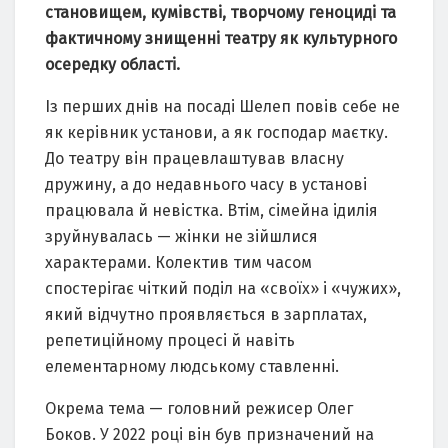
становищем, кумівстві, творчому геноциді та
фактичному знищенні театру як культурного
осередку області.
Із перших днів на посаді Шелеп повів себе не
як керівник установи, а як господар маєтку.
До театру він працевлаштував власну
дружину, а до недавнього часу в установі
працювала й невістка. Втім, сімейна ідилія
зруйнувалась — жінки не зійшлися
характерами. Колектив тим часом
спостерігає чіткий поділ на «своїх» і «чужих»,
який відчутно проявляється в зарплатах,
репетиційному процесі й навіть
елементарному людському ставленні.
Окрема тема — головний режисер Олег
Боков. У 2022 році він був призначений на