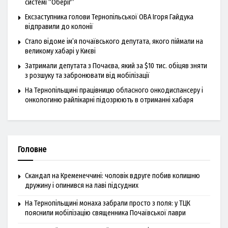
системі “Оберіг”
Ексзаступника голови Тернопільської ОВА Ігоря Гайдука
відправили до колонії
Стало відоме ім’я почаївського депутата, якого піймали на
великому хабарі у Києві
Затримали депутата з Почаєва, який за $10 тис. обіцяв зняти
з розшуку та забронювати від мобілізації
На Тернопільщині працівницю обласного онкодиспансеру і
онкологиню райлікарні підозрюють в отриманні хабаря
Головне
Скандал на Кременеччині: чоловік вдруге побив колишню
дружину і опинився на лаві підсудних
На Тернопільщині монаха забрали просто з поля: у ТЦК
пояснили мобілізацію священника Почаївської лаври