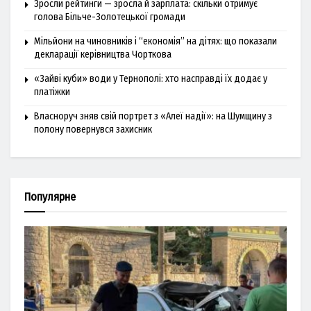
Зросли рейтинги — зросла й зарплата: скільки отримує
голова Більче-Золотецької громади
Мільйони на чиновників і “економія” на дітях: що показали
декларації керівництва Чорткова
«Зайві куби» води у Тернополі: хто насправді їх додає у
платіжки
Власноруч зняв свій портрет з «Алеї надії»: на Шумщину з
полону повернувся захисник
Популярне