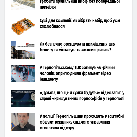
зробити правильний вибір без попередньої
примірки
Суші для компанії: як зібрати набір, щоб усім
сподобалося
Як безпечно орендувати приміщення для
бізнесу та мінімізувати можливі ризики?
У Тернопільському ТЦК загинув 46-річний
чоловік: оприлюднили фрагмент відео
інциденту
«Думала, що ще й сумки будуть»: відеозапис у
справі «кришування» порноофісів у Тернополі
У поліції Тернопільщини проходять масштабні
обшуки: керівнику слідчого управління
оголосили підозру