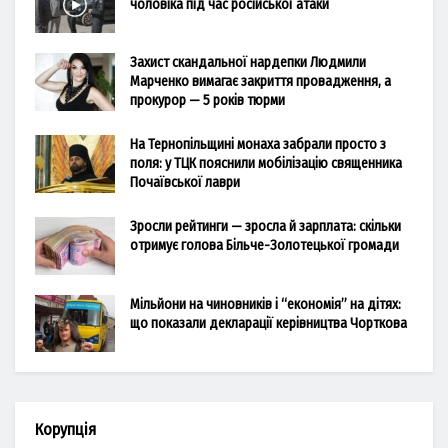
чоловіка під час російської атаки
Захист скандальної нардепки Людмили
Марченко вимагає закриття провадження, а
прокурор — 5 років тюрми
На Тернопільщині монаха забрали просто з
поля: у ТЦК пояснили мобілізацію священника
Почаївської лаври
Зросли рейтинги — зросла й зарплата: скільки
отримує голова Більче-Золотецької громади
Мільйони на чиновників і “економія” на дітях:
що показали декларації керівництва Чорткова
Корупція