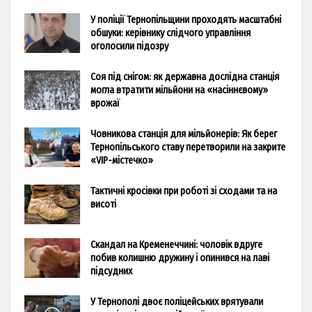
У поліції Тернопільщини проходять масштабні
обшуки: керівнику слідчого управління
оголосили підозру
Соя під снігом: як державна дослідна станція
могла втратити мільйони на «насіннєвому»
врожаї
Човникова станція для мільйонерів: Як берег
Тернопільського ставу перетворили на закрите
«VIP-містечко»
Тактичні кросівки при роботі зі сходами та на
висоті
Скандал на Кременеччині: чоловік вдруге
побив колишню дружину і опинився на лаві
підсудних
У Тернополі двоє поліцейських врятували