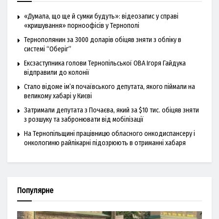
«Думала, що ще й сумки будуть»: відеозапис у справі
«кришування» порноофісів у Тернополі
Тернополянин за 3000 доларів обіцяв зняти з обліку в
системі “Оберіг”
Ексзаступника голови Тернопільської ОВА Ігоря Гайдука
відправили до колонії
Стало відоме ім’я почаївського депутата, якого піймали на
великому хабарі у Києві
Затримали депутата з Почаєва, який за $10 тис. обіцяв зняти
з розшуку та забронювати від мобілізації
На Тернопільщині працівницю обласного онкодиспансеру і
онкологиню райлікарні підозрюють в отриманні хабаря
Популярне