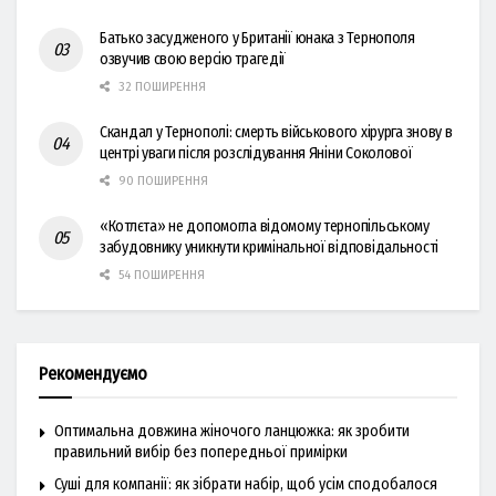
Батько засудженого у Британії юнака з Тернополя
озвучив свою версію трагедії
32 ПОШИРЕННЯ
Скандал у Тернополі: смерть військового хірурга знову в
центрі уваги після розслідування Яніни Соколової
90 ПОШИРЕННЯ
«Котлєта» не допомогла відомому тернопільському
забудовнику уникнути кримінальної відповідальності
54 ПОШИРЕННЯ
Рекомендуємо
Оптимальна довжина жіночого ланцюжка: як зробити
правильний вибір без попередньої примірки
Суші для компанії: як зібрати набір, щоб усім сподобалося