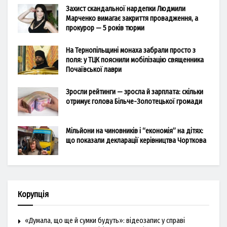
Захист скандальної нардепки Людмили
Марченко вимагає закриття провадження, а
прокурор — 5 років тюрми
На Тернопільщині монаха забрали просто з
поля: у ТЦК пояснили мобілізацію священника
Почаївської лаври
Зросли рейтинги — зросла й зарплата: скільки
отримує голова Більче-Золотецької громади
Мільйони на чиновників і “економія” на дітях:
що показали декларації керівництва Чорткова
Корупція
«Думала, що ще й сумки будуть»: відеозапис у справі