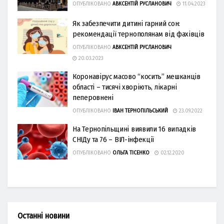
ОПУБЛІКОВАНО
АВКСЕНТІЙ РУСЛАНОВИЧ
11.04.2023
Як забезпечити дитині гарний сон:
рекомендації тернополянам від фахівців
ОПУБЛІКОВАНО
АВКСЕНТІЙ РУСЛАНОВИЧ
20.03.2023
Коронавірус масово “косить” мешканців
області – тисячі хворіють, лікарні
пеперовнені
ОПУБЛІКОВАНО
ІВАН ТЕРНОПІЛЬСЬКИЙ
23.09.2022
На Тернопільщині виявили 16 випадків
СНІДу та 76 – ВІЛ-інфекції
ОПУБЛІКОВАНО
ОЛЬГА ТІСЕНКО
02.12.2020
Останні новини