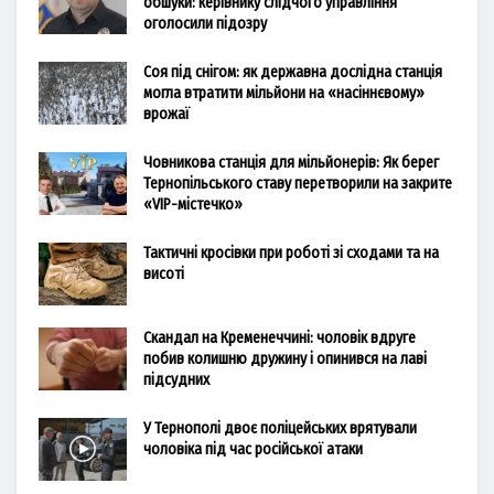
обшуки: керівнику слідчого управління
оголосили підозру
Соя під снігом: як державна дослідна станція
могла втратити мільйони на «насіннєвому»
врожаї
Човникова станція для мільйонерів: Як берег
Тернопільського ставу перетворили на закрите
«VIP-містечко»
Тактичні кросівки при роботі зі сходами та на
висоті
Скандал на Кременеччині: чоловік вдруге
побив колишню дружину і опинився на лаві
підсудних
У Тернополі двоє поліцейських врятували
чоловіка під час російської атаки