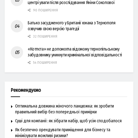
центрі уваги після розслідування Яніни Соколової
90 ПОШИРЕННЯ
Батько засудженого у Британії юнака з Тернополя
озвучив свою версію трагедії
32 ПОШИРЕННЯ
«Котлєта» не допомогла відомому тернопільському
забудовнику уникнути кримінальної відповідальності
54 ПОШИРЕННЯ
Рекомендуємо
Оптимальна довжина жіночого ланцюжка: як зробити
правильний вибір без попередньої примірки
Суші для компанії: як зібрати набір, щоб усім сподобалося
Як безпечно орендувати приміщення для бізнесу та
мінімізувати можливі ризики?