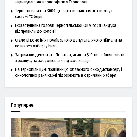
«кришування» порноофісів у Тернополі
Тернополянин за 3000 доларів обіцяв зняти з обліку в
системі “Оберіг”
Ексзаступника голови Тернопільської ОВА Ігоря Гайдука
відправили до колонії
Стало відоме ім’я почаївського депутата, якого піймали на
великому хабарі у Києві
Затримали депутата з Почаєва, який за $10 тис. обіцяв зняти
з розшуку та забронювати від мобілізації
На Тернопільщині працівницю обласного онкодиспансеру і
онкологиню райлікарні підозрюють в отриманні хабаря
Популярне