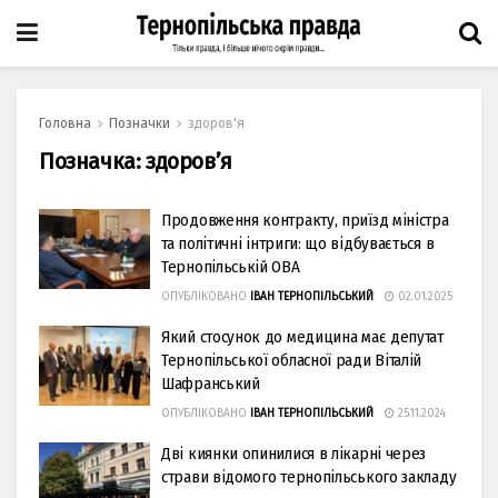
Головна
Позначки
здоров'я
Позначка:
здоров’я
Продовження контракту, приїзд міністра
та політичні інтриги: що відбувається в
Тернопільській ОВА
ОПУБЛІКОВАНО
ІВАН ТЕРНОПІЛЬСЬКИЙ
02.01.2025
Який стосунок до медицина має депутат
Тернопільської обласної ради Віталій
Шафранський
ОПУБЛІКОВАНО
ІВАН ТЕРНОПІЛЬСЬКИЙ
25.11.2024
Дві киянки опинилися в лікарні через
страви відомого тернопільського закладу