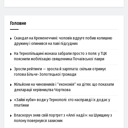
Головне
Скандал на Кременеччині: чоловік вдруге побив колишню
дружину і опинився на лаві підсудних
На Тернопільщині монаха забрали просто з поля: у ТЦК
пояснили мобілізацію священника Почаївської лаври
Зросли рейтинги — зросла й зарплата: скільки отримує
голова Більче-Золотецької громади
Мільйони на чиновників і “економія” на дітях: що показали
декларації керівництва Чорткова
«Зайві куби» води у Тернополі: хто насправді їх додає у
платіжки
Власноруч зняв свій портрет з «Алеї надії»: на Шумщину з
полону повернувся захисник