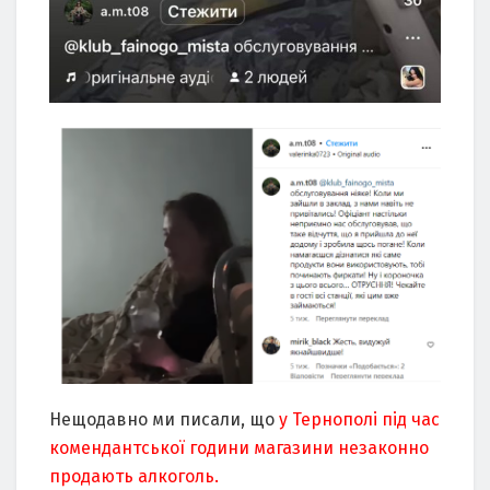
Нещодавно ми писали, що
у Тернополі під час
комендантської години магазини незаконно
продають алкоголь.