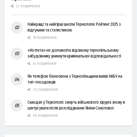
23 ПОШИРЕННЯ
Найкращі та найгірші школи Тернополя: Рейтинг 2025 з
відгуками та статистикою
78 ПОШИРЕННЯ
«Котлєта» не допомогла відомому тернопільському
забудовнику уникнути кримінальної відповідальності
54 ПОШИРЕННЯ
Як телефон бізнесмена з Тернопільщини вивів НАБУ на
топ-посадовців
113 ПОШИРЕННЯ
Скандал у Тернополі: смерть військового хірурга знову в
центрі уваги після розслідування Яніни Соколової
90 ПОШИРЕННЯ