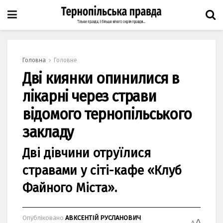
Головна
Головне
Дві киянки опинилися в
лікарні через страви
відомого тернопільського
закладу
Дві дівчини отруїлися
стравами у cіті-кaфe «Клуб
Фaйного Міcтa».
Опубліковано
АВКСЕНТІЙ РУСЛАНОВИЧ
A