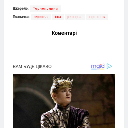
Джерело:
Тернополяни
Позначки:
здоров'я
їжа
ресторан
тернопіль
Коментарі