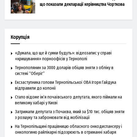
що показали декларації керівництва Чорткова
Корупція
«Думала, що ще й сумки будуть»: відеозапис у справі
«кришування» порноофісів у Тернополі
Тернополянин за 3000 доларів обіцяв зняти з обліку в
системі “Оберіг”
Ексзаступника голови Тернопільської ОВА Ігоря Гайдука
відправили до колонії
Стало відоме ім’я почаївського депутата, якого піймали на
великому хабарі у Києві
Затримали депутата з Почаєва, який за $10 тис. обіцяв зняти
з розшуку та забронювати від мобілізації
На Тернопільщині працівницю обласного онкодиспансеру і
онкологиню райлікарні підозрюють в отриманні хабаря