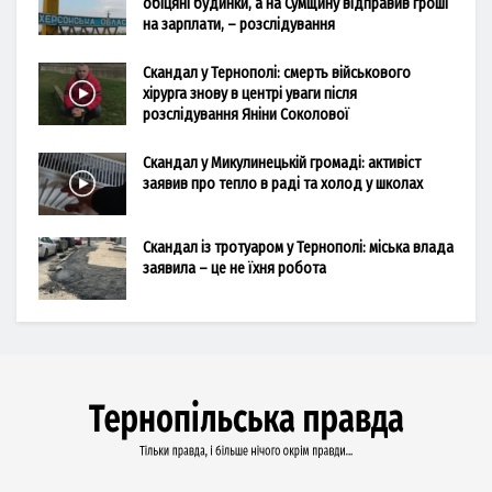
обіцяні будинки, а на Сумщину відправив гроші
на зарплати, – розслідування
Скандал у Тернополі: смерть військового
хірурга знову в центрі уваги після
розслідування Яніни Соколової
Скандал у Микулинецькій громаді: активіст
заявив про тепло в раді та холод у школах
Скандал із тротуаром у Тернополі: міська влада
заявила – це не їхня робота