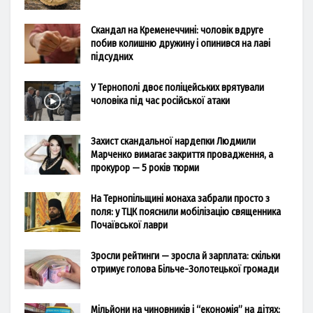
Скандал на Кременеччині: чоловік вдруге
побив колишню дружину і опинився на лаві
підсудних
У Тернополі двоє поліцейських врятували
чоловіка під час російської атаки
Захист скандальної нардепки Людмили
Марченко вимагає закриття провадження, а
прокурор — 5 років тюрми
На Тернопільщині монаха забрали просто з
поля: у ТЦК пояснили мобілізацію священника
Почаївської лаври
Зросли рейтинги — зросла й зарплата: скільки
отримує голова Більче-Золотецької громади
Мільйони на чиновників і “економія” на дітях: