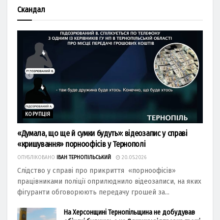
Скандал
КОРУПЦІЯ
«Думала, що ще й сумки будуть»: відеозапис у справі
«кришування» порноофісів у Тернополі
ОПУБЛІКОВАНО
ІВАН ТЕРНОПІЛЬСЬКИЙ
20.05.2026
Слідство у справі про прикриття «порноофісів»
працівниками поліції оприлюднило відеозаписи, на яких
фігуранти обговорюють передачу грошей за...
На Херсонщині Тернопільщина не добудував