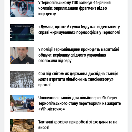
У Тернопільському ТЦК загинув 46-річний
чоловік: оприлюднили фрагмент відео
інциденту
«Думала, що ще й сумки будуть»: відеозапис у
справі «кришування» порноофісів у Тернополі
У поліції Тернопільщини проходять масштабні
обшуки: керівнику слідчого управління
оголосили підозру
Соя під снігом: як державна дослідна станція
могла втратити мільйони на «насіннєвому»
врожаї
Човникова станція для мільйонерів: Як берег
Тернопільського ставу перетворили на закрите
«VIP-містечко»
Тактичні кросівки при роботі зі сходами та на
висоті